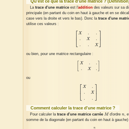
Qu'est ce que la trace d'une matrice ? (Définition
La
trace d'une matrice
est l'
addition
des valeurs sur sa d
principale (en partant du coin en haut à gauche et en se déca
case vers la droite et vers le bas). Donc la
trace d'une matri
utilise ces valeurs :
⎡
⎤
[
X
.
.
.
X
.
.
.
X
]
.
.
X
⎢
⎥
.
.
X
⎣
⎦
.
.
X
ou bien, pour une matrice rectangulaire :
[
X
.
.
.
X
.
]
.
.
[
]
X
.
.
X
ou
⎡
⎤
[
X
.
.
X
.
.
]
.
X
⎢
⎥
.
X
⎣
⎦
.
.
Comment calculer la trace d'une matrice ?
M
n
Pour calculer la
trace d'une
matrice
carrée
M
d'ordre
n
, e
somme de la diagonale (en partant du coin en haut à gauche) 
T
r
(
M
)
=
∑
i
=
1
n
a
i
i
n