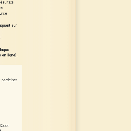
ésultats
ns
urce
liquant sur
:
phique
 en ligne],
 participer
 dCode