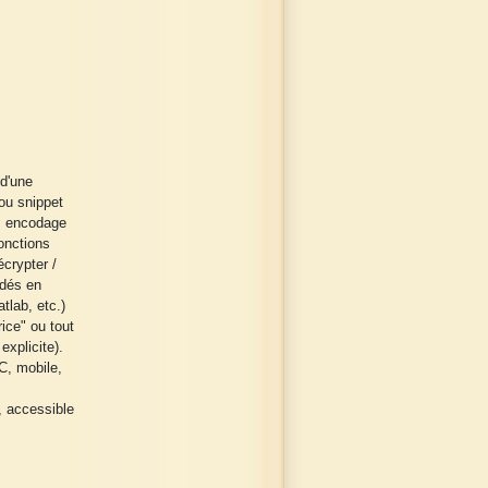
 d'une
 ou snippet
t, encodage
onctions
écrypter /
odés en
tlab, etc.)
ice" ou tout
explicite).
C, mobile,
, accessible