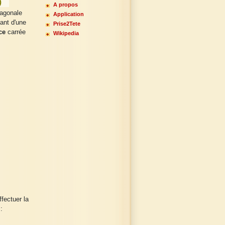
)
A propos
iagonale
Application
lant d'une
Prise2Tete
ce
carrée
Wikipedia
ffectuer la
: