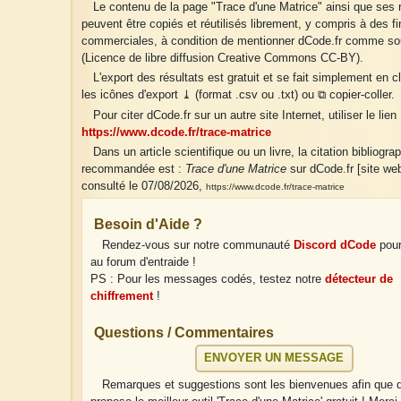
Le contenu de la page "Trace d'une Matrice" ainsi que ses r
peuvent être copiés et réutilisés librement, y compris à des fi
commerciales, à condition de mentionner dCode.fr comme so
(Licence de libre diffusion Creative Commons CC-BY).
L'export des résultats est gratuit et se fait simplement en c
les icônes d'export ⤓ (format .csv ou .txt) ou ⧉ copier-coller.
Pour citer dCode.fr sur un autre site Internet, utiliser le lien 
https://www.dcode.fr/trace-matrice
Dans un article scientifique ou un livre, la citation bibliogra
recommandée est :
Trace d'une Matrice
sur dCode.fr [site web
consulté le 07/08/2026,
https://www.dcode.fr/trace-matrice
Besoin d'Aide ?
Rendez-vous sur notre communauté
Discord dCode
pour
au forum d'entraide !
PS : Pour les messages codés, testez notre
détecteur de
chiffrement
!
Questions / Commentaires
ENVOYER UN MESSAGE
Remarques et suggestions sont les bienvenues afin que