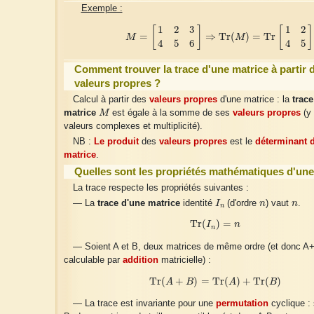
Exemple :
M
=
[
1
2
3
4
5
6
]
⇒
T
r
(
M
)
=
T
r
[
1
2
4
5
]
1
2
3
1
2
[
]
[
]
=
⇒
T
r
(
)
=
T
r
M
M
4
5
6
4
5
Comment trouver la trace d'une matrice à partir 
valeurs propres ?
Calcul à partir des
valeurs propres
d'une matrice : la
trace
M
matrice
M
est égale à la somme de ses
valeurs propres
(y
valeurs complexes et multiplicité).
NB :
Le produit
des
valeurs propres
est le
déterminant d
matrice
.
Quelles sont les propriétés mathématiques d'une
La trace respecte les propriétés suivantes :
I
n
n
n
— La
trace d'une matrice
identité
I
(d'ordre
n
) vaut
n
.
n
T
r
(
I
n
)
=
n
T
r
(
)
=
I
n
n
— Soient A et B, deux matrices de même ordre (et donc A
calculable par
addition
matricielle) :
T
r
(
A
+
B
)
=
T
r
(
A
)
+
T
r
(
B
)
T
r
(
+
)
=
T
r
(
)
+
T
r
(
)
A
B
A
B
— La trace est invariante pour une
permutation
cyclique : 