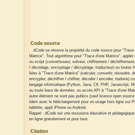
Code source
dCode se réserve la propriété du code source pour "Trace
Matrice". Tout algorithme pour "Trace d'une Matrice", applet
ou script (convertisseur, solveur, chiffrement / déchiffremen
/ décodage, encryptage / décryptage, traducteur) ou toutes f
liées à "Trace d'une Matrice" (calculer, convertir, résoudre, d
encrypter, déchiffrer / chiffrer, décoder / encoder, traduire) c
langage informatique (Python, Java, C#, PHP, Javascript, Ma
ou toute base de données, ou accès API à "Trace d'une Matr
autre élément ne sont pas publics (sauf licence open source 
Idem avec le téléchargement pour un usage hors ligne sur P
tablette, appli iPhone ou Android.
Rappel : dCode est une ressource éducative et pédagogique
en ligne gratuitement et pour tous.
Citation