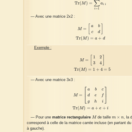
∑
T
r
(
)
=
M
a
i
i
=
1
i
— Avec une matrice 2x2 :
M
=
[
a
b
c
d
]
T
r
(
M
)
=
a
+
d
[
]
a
b
=
M
c
d
T
r
(
)
=
+
M
a
d
Exemple :
M
=
[
1
2
3
4
]
T
r
(
M
)
=
1
+
4
=
5
1
2
[
]
=
M
3
4
T
r
(
)
=
1
+
4
=
5
M
— Avec une matrice 3x3 :
⎡
⎤
M
=
[
a
b
c
d
e
f
g
h
i
]
T
r
(
M
)
=
a
+
e
+
i
a
b
c
⎢
⎥
=
d
e
f
M
⎣
⎦
g
h
i
T
r
(
)
=
+
+
M
a
e
i
M
m
×
n
×
— Pour une
matrice rectangulaire
M
de taille
m
n
, la 
correspond à celle de la matrice carrée incluse (en partant du
à gauche).