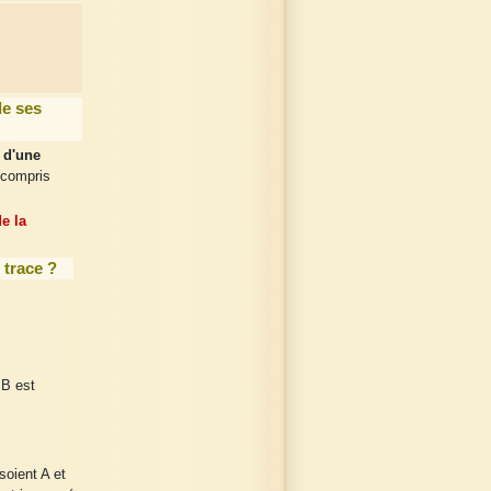
de ses
 d'une
 compris
e la
 trace ?
+B est
soient A et