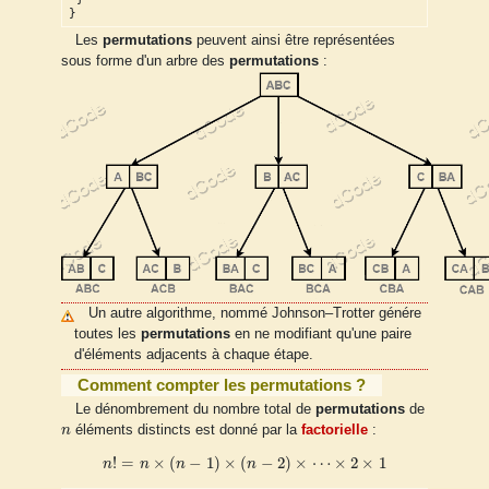
}
Les
permutations
peuvent ainsi être représentées
sous forme d'un arbre des
permutations
:
Un autre algorithme, nommé Johnson–Trotter génére
toutes les
permutations
en ne modifiant qu'une paire
d'éléments adjacents à chaque étape.
Comment compter les permutations ?
Le dénombrement du nombre total de
permutations
de
n
n
éléments distincts est donné par la
factorielle
:
n
!
=
n
×
(
n
−
1
)
×
(
n
−
2
)
×
⋯
×
2
×
1
!
=
×
(
−
1
)
×
(
−
2
)
×
⋯
×
2
×
1
n
n
n
n