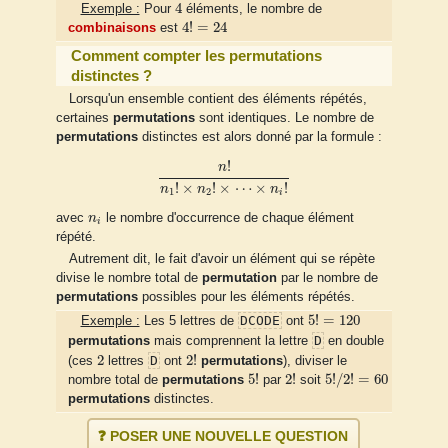
4
4
Exemple :
Pour
éléments, le nombre de
4
!
=
24
4
!
=
24
combinaisons
est
Comment compter les permutations
distinctes ?
Lorsqu'un ensemble contient des éléments répétés,
certaines
permutations
sont identiques. Le nombre de
permutations
distinctes est alors donné par la formule :
n
!
n
1
!
×
n
2
!
×
⋯
×
n
i
!
!
n
!
×
!
×
⋯
×
!
n
n
n
1
2
i
n
i
avec
n
le nombre d'occurrence de chaque élément
i
répété.
Autrement dit, le fait d'avoir un élément qui se répète
divise le nombre total de
permutation
par le nombre de
permutations
possibles pour les éléments répétés.
5
!
=
120
5
!
=
120
DCODE
Exemple :
Les 5 lettres de
ont
D
permutations
mais comprennent la lettre
en double
2
2
!
2
2
!
D
(ces
lettres
ont
permutations
), diviser le
5
!
/
2
!
=
60
5
!
2
!
5
!
2
!
5
!
/
2
!
=
60
nombre total de
permutations
par
soit
permutations
distinctes.
❓ POSER UNE NOUVELLE QUESTION