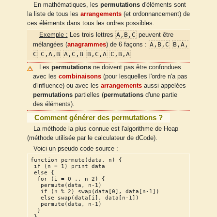
En mathématiques, les
permutations
d'éléments sont
la liste de tous les
arrangements
(et ordonnancement) de
ces éléments dans tous les ordres possibles.
A,B,C
Exemple :
Les trois lettres
peuvent être
A,B,C
B,A,
mélangées (
anagrammes
) de 6 façons :
C
C,A,B
A,C,B
B,C,A
C,B,A
Les
permutations
ne doivent pas être confondues
avec les
combinaisons
(pour lesquelles l'ordre n'a pas
d'influence) ou avec les
arrangements
aussi appelées
permutations
partielles (
permutations
d'une partie
des éléments).
Comment générer des permutations ?
La méthode la plus connue est l'algorithme de Heap
(méthode utilisée par le calculateur de dCode).
Voici un pseudo code source :
function permute(data, n) {
 if (n = 1) print data
 else {
  for (i = 0 .. n-2) {
   permute(data, n-1)
   if (n % 2) swap(data[0], data[n-1])
   else swap(data[i], data[n-1])
   permute(data, n-1)
  }
 }