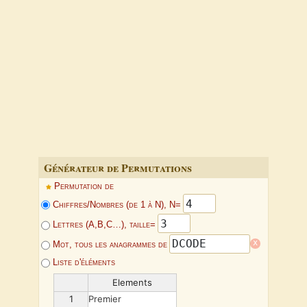
Générateur de Permutations
Permutation de
Chiffres/Nombres (de 1 à N), N=
Lettres (A,B,C…), taille=
x
Mot, tous les anagrammes de
Liste d'éléments
Elements
1
Premier