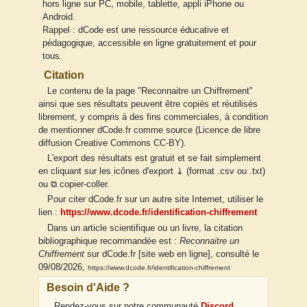
hors ligne sur PC, mobile, tablette, appli iPhone ou
Android.
Rappel : dCode est une ressource éducative et
pédagogique, accessible en ligne gratuitement et pour
tous.
Citation
Le contenu de la page "Reconnaitre un Chiffrement"
ainsi que ses résultats peuvent être copiés et réutilisés
librement, y compris à des fins commerciales, à condition
de mentionner dCode.fr comme source (Licence de libre
diffusion Creative Commons CC-BY).
L'export des résultats est gratuit et se fait simplement
en cliquant sur les icônes d'export ⤓ (format .csv ou .txt)
ou ⧉ copier-coller.
Pour citer dCode.fr sur un autre site Internet, utiliser le
lien :
https://www.dcode.fr/identification-chiffrement
Dans un article scientifique ou un livre, la citation
bibliographique recommandée est :
Reconnaitre un
Chiffrement
sur dCode.fr [site web en ligne], consulté le
09/08/2026,
https://www.dcode.fr/identification-chiffrement
Besoin d'Aide ?
Rendez-vous sur notre communauté
Discord