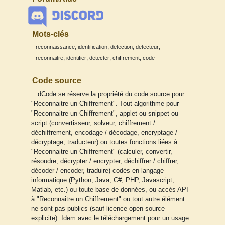
Mots-clés
,
,
,
,
reconnaissance
identification
detection
detecteur
,
,
,
,
reconnaitre
identifier
detecter
chiffrement
code
Code source
dCode se réserve la propriété du code source pour
"Reconnaitre un Chiffrement". Tout algorithme pour
"Reconnaitre un Chiffrement", applet ou snippet ou
script (convertisseur, solveur, chiffrement /
déchiffrement, encodage / décodage, encryptage /
décryptage, traducteur) ou toutes fonctions liées à
"Reconnaitre un Chiffrement" (calculer, convertir,
résoudre, décrypter / encrypter, déchiffrer / chiffrer,
décoder / encoder, traduire) codés en langage
informatique (Python, Java, C#, PHP, Javascript,
Matlab, etc.) ou toute base de données, ou accès API
à "Reconnaitre un Chiffrement" ou tout autre élément
ne sont pas publics (sauf licence open source
explicite). Idem avec le téléchargement pour un usage