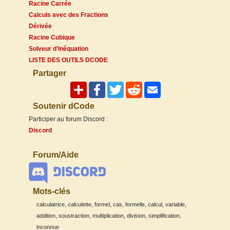
Racine Carrée
Calculs avec des Fractions
Dérivée
Racine Cubique
Solveur d'Inéquation
LISTE DES OUTILS DCODE
Partager
Soutenir dCode
Participer au forum Discord :
Discord
Forum/Aide
Mots-clés
,
,
,
,
,
,
,
calculatrice
calculette
formel
cas
formelle
calcul
variable
,
,
,
,
,
addition
soustraction
multiplication
division
simplification
inconnue