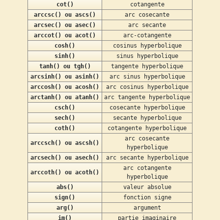
cot()
cotangente
arccsc() ou ascs()
arc cosecante
arcsec() ou asec()
arc secante
arccot() ou acot()
arc-cotangente
cosh()
cosinus hyperbolique
sinh()
sinus hyperbolique
tanh() ou tgh()
tangente hyperbolique
arcsinh() ou asinh()
arc sinus hyperbolique
arccosh() ou acosh()
arc cosinus hyperbolique
arctanh() ou atanh()
arc tangente hyperbolique
csch()
cosecante hyperbolique
sech()
secante hyperbolique
coth()
cotangente hyperbolique
arc cosecante
arccsch() ou ascsh()
hyperbolique
arcsech() ou asech()
arc secante hyperbolique
arc cotangente
arccoth() ou acoth()
hyperbolique
abs()
valeur absolue
sign()
fonction signe
arg()
argument
im()
partie imaginaire