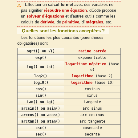
Effectuer un
calcul formel
avec des variables ne
pas signifier
résoudre une équation
. dCode propose
un
solveur d'équations
et d'autres outils comme les
calculs de
dérivée
, de
primitive
, d'
intégrales
, etc.
Quelles sont les fonctions acceptées ?
Les fonctions les plus courantes (parenthèses
obligatoires) sont
sqrt() ou √()
racine carrée
exp()
exponentielle
logarithme népérien
(base
log() ou ln()
e)
log2()
logarithme
(base 2)
log10()
logarithme
(base 10)
cos()
cosinus
sin()
sinus
tan() ou tg()
tangente
arcsin() ou asin()
arc sinus
arccos() ou acos()
arc cosinus
arctan() ou atan()
arc tangente
csc()
cosecante
sec()
secante