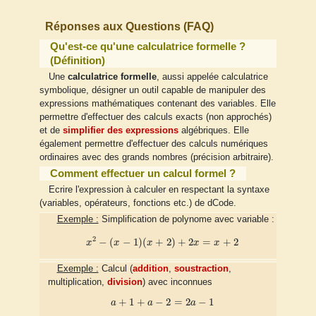
Réponses aux Questions (FAQ)
Qu'est-ce qu'une calculatrice formelle ?
(Définition)
Une
calculatrice formelle
, aussi appelée calculatrice
symbolique, désigner un outil capable de manipuler des
expressions mathématiques contenant des variables. Elle
permettre d'effectuer des calculs exacts (non approchés)
et de
simplifier des expressions
algébriques. Elle
également permettre d'effectuer des calculs numériques
ordinaires avec des grands nombres (précision arbitraire).
Comment effectuer un calcul formel ?
Ecrire l'expression à calculer en respectant la syntaxe
(variables, opérateurs, fonctions etc.) de dCode.
Exemple :
Simplification de polynome avec variable :
x
2
−
(
x
−
1
)
(
x
+
2
)
+
2
x
=
x
+
2
2
−
(
−
1
)
(
+
2
)
+
2
=
+
2
x
x
x
x
x
Exemple :
Calcul (
addition
,
soustraction
,
multiplication,
division
) avec inconnues
a
+
1
+
a
−
2
=
2
a
−
1
+
1
+
−
2
=
2
−
1
a
a
a