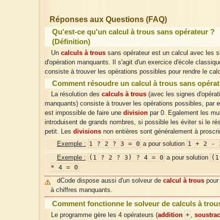
Réponses aux Questions (FAQ)
Qu'est-ce qu'un calcul à trous sans opérateur ?
(Définition)
Un
calculs à trous
sans opérateur est un calcul avec les s
d'opération manquants. Il s'agit d'un exercice d'école classiqu
consiste à trouver les opérations possibles pour rendre le calc
Comment résoudre un calcul à trous sans opérat
La résolution des
calculs à trous
(avec les signes d'opérat
manquants) consiste à trouver les opérations possibles, par e
est impossible de faire une
division
par 0. Egalement les mult
introduisent de grands nombres, si possible les éviter si le rés
petit. Les
divisions
non entières sont généralement à proscri
1 ? 2 ? 3 = 0
1 + 2 - 
Exemple :
a pour solution
(1 ? 2 ? 3) ? 4 = 0
(1
Exemple :
a pour solution
* 4 = 0
dCode dispose aussi d'un solveur de
calcul à trous
pour 
à chiffres manquants.
Comment fonctionne le solveur de calculs à trou
+
Le programme gère les 4 opérateurs (
addition
,
soustrac