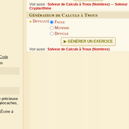
Voir aussi :
Solveur de Calculs à Trous (Nombres)
—
Solveur
Cryptarithme
Générateur de Calculs à Trous
Difficulté
Facile
Moyenne
Difficile
GÉNÉRER UN EXERCICE
Voir aussi :
Solveur de Calculs à Trous (Nombres)
Code
es
e précieuse
 géocaches,
?
Écrire à