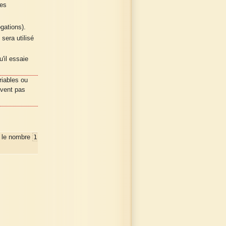
les
ogations).
sera utilisé
'il essaie
riables ou
uvent pas
1
r le nombre