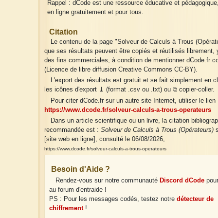
Rappel : dCode est une ressource éducative et pédagogique
en ligne gratuitement et pour tous.
Citation
Le contenu de la page "Solveur de Calculs à Trous (Opérate
que ses résultats peuvent être copiés et réutilisés librement,
des fins commerciales, à condition de mentionner dCode.fr
(Licence de libre diffusion Creative Commons CC-BY).
L'export des résultats est gratuit et se fait simplement en c
les icônes d'export ⤓ (format .csv ou .txt) ou ⧉ copier-coller.
Pour citer dCode.fr sur un autre site Internet, utiliser le lien 
https://www.dcode.fr/solveur-calculs-a-trous-operateurs
Dans un article scientifique ou un livre, la citation bibliogra
recommandée est :
Solveur de Calculs à Trous (Opérateurs)
s
[site web en ligne], consulté le 06/08/2026,
https://www.dcode.fr/solveur-calculs-a-trous-operateurs
Besoin d'Aide ?
Rendez-vous sur notre communauté
Discord dCode
pour
au forum d'entraide !
PS : Pour les messages codés, testez notre
détecteur de
chiffrement
!