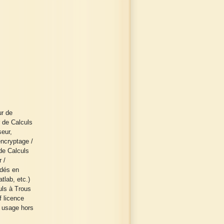
ur de
r de Calculs
seur,
encryptage /
 de Calculs
r /
odés en
tlab, etc.)
uls à Trous
f licence
n usage hors