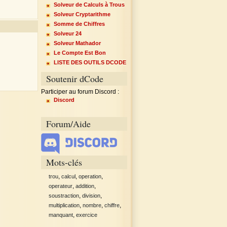
Solveur de Calculs à Trous
Solveur Cryptarithme
Somme de Chiffres
Solveur 24
Solveur Mathador
Le Compte Est Bon
LISTE DES OUTILS DCODE
Soutenir dCode
Participer au forum Discord :
Discord
Forum/Aide
Mots-clés
,
,
,
trou
calcul
operation
,
,
operateur
addition
,
,
soustraction
division
,
,
,
multiplication
nombre
chiffre
,
manquant
exercice