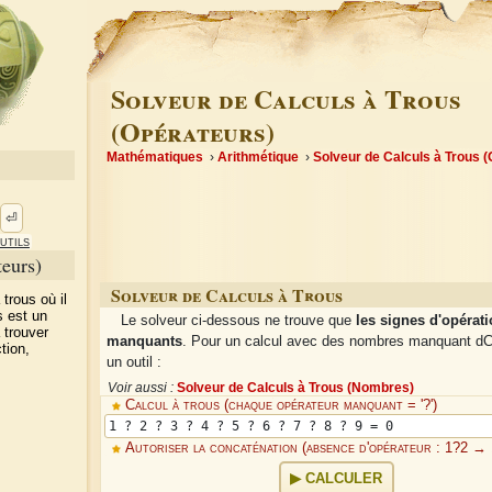
Solveur de Calculs à Trous
(Opérateurs)
Mathématiques
Arithmétique
Solveur de Calculs à Trous 
⏎
utils
teurs)
Solveur de Calculs à Trous
trous où il
s est un
Le solveur ci-dessous ne trouve que
les signes d'opérat
 trouver
manquants
. Pour un calcul avec des nombres manquant dC
tion,
un outil :
Voir aussi :
Solveur de Calculs à Trous (Nombres)
Calcul à trous (chaque opérateur manquant = '?')
Autoriser la concaténation (absence d'opérateur : 1?2 →
CALCULER