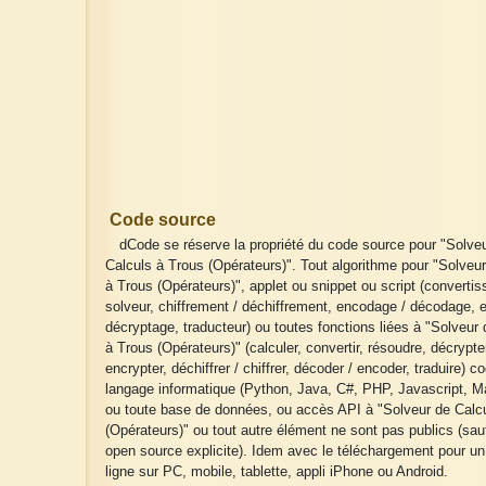
Code source
dCode se réserve la propriété du code source pour "Solve
Calculs à Trous (Opérateurs)". Tout algorithme pour "Solveu
à Trous (Opérateurs)", applet ou snippet ou script (convertis
solveur, chiffrement / déchiffrement, encodage / décodage, 
décryptage, traducteur) ou toutes fonctions liées à "Solveur
à Trous (Opérateurs)" (calculer, convertir, résoudre, décrypte
encrypter, déchiffrer / chiffrer, décoder / encoder, traduire) c
langage informatique (Python, Java, C#, PHP, Javascript, Ma
ou toute base de données, ou accès API à "Solveur de Calc
(Opérateurs)" ou tout autre élément ne sont pas publics (sau
open source explicite). Idem avec le téléchargement pour u
ligne sur PC, mobile, tablette, appli iPhone ou Android.