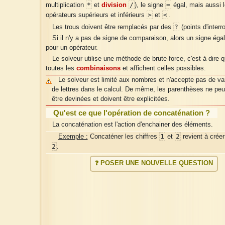
*
/
=
multiplication
et
division
), le signe
égal, mais aussi 
>
<
opérateurs supérieurs et inférieurs
et
.
?
Les trous doivent être remplacés par des
(points d'interr
Si il n'y a pas de signe de comparaison, alors un signe égal 
pour un opérateur.
Le solveur utilise une méthode de brute-force, c'est à dire qu
toutes les
combinaisons
et affichent celles possibles.
Le solveur est limité aux nombres et n'accepte pas de va
de lettres dans le calcul. De même, les parenthèses ne pe
être devinées et doivent être explicitées.
Qu'est ce que l'opération de concaténation ?
La concaténation est l'action d'enchainer des éléments.
1
2
Exemple :
Concaténer les chiffres
et
revient à crée
2
.
❓ POSER UNE NOUVELLE QUESTION