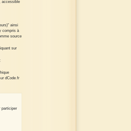
, accessible
urs)" ainsi
 y compris à
 comme source
liquant sur
:
phique
ur dCode.fr
 participer