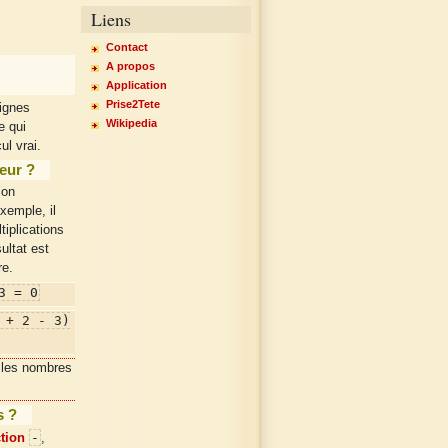
Liens
Contact
A propos
Application
Prise2Tete
ignes
Wikipedia
e qui
ul vrai.
eur ?
ion
xemple, il
iplications
ultat est
re.
3 = 0
 + 2 - 3)
les nombres
s ?
-
tion
,