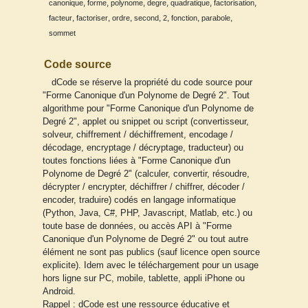
,
,
,
,
,
,
canonique
forme
polynome
degre
quadratique
factorisation
,
,
,
,
,
,
,
facteur
factoriser
ordre
second
2
fonction
parabole
sommet
Code source
dCode se réserve la propriété du code source pour
"Forme Canonique d'un Polynome de Degré 2". Tout
algorithme pour "Forme Canonique d'un Polynome de
Degré 2", applet ou snippet ou script (convertisseur,
solveur, chiffrement / déchiffrement, encodage /
décodage, encryptage / décryptage, traducteur) ou
toutes fonctions liées à "Forme Canonique d'un
Polynome de Degré 2" (calculer, convertir, résoudre,
décrypter / encrypter, déchiffrer / chiffrer, décoder /
encoder, traduire) codés en langage informatique
(Python, Java, C#, PHP, Javascript, Matlab, etc.) ou
toute base de données, ou accès API à "Forme
Canonique d'un Polynome de Degré 2" ou tout autre
élément ne sont pas publics (sauf licence open source
explicite). Idem avec le téléchargement pour un usage
hors ligne sur PC, mobile, tablette, appli iPhone ou
Android.
Rappel : dCode est une ressource éducative et