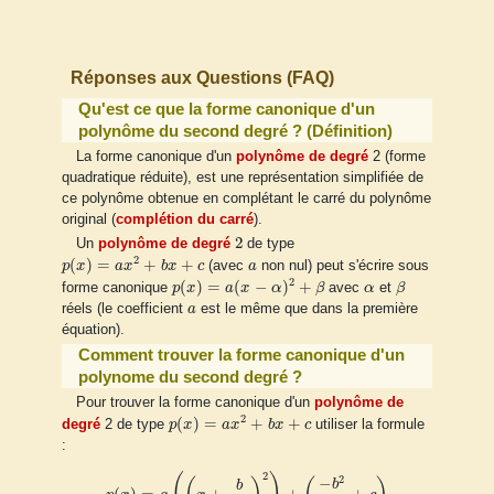
Réponses aux Questions (FAQ)
Qu'est ce que la forme canonique d'un
polynôme du second degré ? (Définition)
La forme canonique d'un
polynôme de degré
2 (forme
quadratique réduite), est une représentation simplifiée de
ce polynôme obtenue en complétant le carré du polynôme
original (
complétion du carré
).
2
2
Un
polynôme de degré
de type
p
(
x
)
=
a
x
2
+
b
x
+
c
a
2
(
)
=
+
+
p
x
a
x
b
x
c
(avec
a
non nul) peut s'écrire sous
p
(
x
)
=
a
(
x
−
α
)
2
+
β
β
α
2
(
)
=
(
−
)
+
forme canonique
p
x
a
x
α
β
avec
α
et
β
a
réels (le coefficient
a
est le même que dans la première
équation).
Comment trouver la forme canonique d'un
polynome du second degré ?
Pour trouver la forme canonique d'un
polynôme de
p
(
x
)
=
a
x
2
+
b
x
+
c
2
(
)
=
+
+
degré
2 de type
p
x
a
x
b
x
c
utiliser la formule
:
p
(
x
)
=
a
(
(
x
+
b
2
a
)
2
)
+
(
−
b
2
4
a
+
c
)
2
2
−
b
b