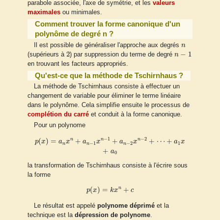
parabole associée, l'axe de symétrie, et les
valeurs
maximales
ou minimales.
Comment trouver la forme canonique d'un
polynôme de degré n ?
n
Il est possible de généraliser l'approche aux degrés
n
2
n
−
1
2
−
1
(supérieurs à
) par suppression du terme de degré
n
en trouvant les facteurs appropriés.
Qu'est-ce que la méthode de Tschirnhaus ?
La méthode de Tschirnhaus consiste à effectuer un
changement de variable pour éliminer le terme linéaire
dans le polynôme. Cela simplifie ensuite le processus de
complétion du carré
et conduit à la forme canonique.
Pour un polynome
p
(
x
)
=
a
n
x
n
+
a
n
−
1
x
n
−
1
+
a
n
−
2
x
n
−
2
+
⋯
+
a
1
x
+
a
0
−
1
−
2
n
n
n
(
)
=
+
+
+
⋯
+
p
x
a
x
a
x
a
x
a
x
−
1
−
2
1
n
n
n
+
a
0
la transformation de Tschirnhaus consiste à l'écrire sous
la forme
p
(
x
)
=
k
x
n
+
c
n
(
)
=
+
p
x
k
x
c
Le résultat est appelé
polynome déprimé
et la
technique est la
dépression de polynome
.