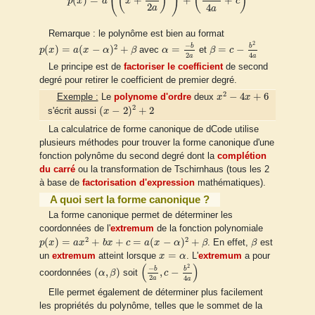
(
)
(
)
(
)
(
)
=
+
+
+
p
x
a
x
c
2
4
a
a
Remarque : le polynôme est bien au format
β
=
c
−
b
2
4
a
α
=
−
b
2
a
p
(
x
)
=
a
(
x
−
α
)
2
+
β
2
−
b
b
2
(
)
=
(
−
)
+
=
=
−
p
x
a
x
α
β
avec
α
et
β
c
2
4
a
a
Le principe est de
factoriser le coefficient
de second
degré pour retirer le coefficient de premier degré.
x
2
−
4
x
+
6
2
−
4
+
6
Exemple :
Le
polynome d'ordre
deux
x
x
(
x
−
2
)
2
+
2
2
(
−
2
)
+
2
s'écrit aussi
x
La calculatrice de forme canonique de dCode utilise
plusieurs méthodes pour trouver la forme canonique d'une
fonction polynôme du second degré dont la
complétion
du carré
ou la transformation de Tschirnhaus (tous les 2
à base de
factorisation d'expression
mathématiques).
A quoi sert la forme canonique ?
La forme canonique permet de déterminer les
coordonnées de l'
extremum
de la fonction polynomiale
p
(
x
)
=
a
x
2
+
b
x
+
c
=
a
(
x
−
α
)
2
+
β
β
2
2
(
)
=
+
+
=
(
−
)
+
p
x
a
x
b
x
c
a
x
α
β
. En effet,
β
est
x
=
α
=
un
extremum
atteint lorsque
x
α
. L'
extremum
a pour
(
−
b
2
a
,
c
−
b
2
4
a
)
(
)
(
α
,
β
)
2
−
b
b
(
,
)
,
−
coordonnées
α
β
soit
c
2
4
a
a
Elle permet également de déterminer plus facilement
les propriétés du polynôme, telles que le sommet de la