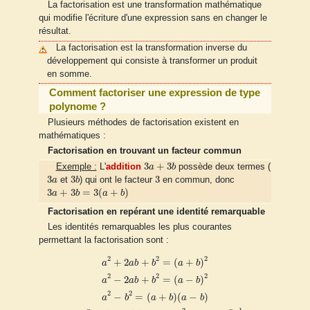
La factorisation est une transformation mathématique
qui modifie l'écriture d'une expression sans en changer le
résultat.
La factorisation est la transformation inverse du
développement qui consiste à transformer un produit
en somme.
Comment factoriser une expression de type
polynome ?
Plusieurs méthodes de factorisation existent en
mathématiques :
Factorisation en trouvant un facteur commun
3
a
+
3
b
3
+
3
Exemple :
L'
addition
a
b
possède deux termes (
3
b
3
a
3
3
3
3
a
et
b
) qui ont le facteur
en commun, donc
3
a
+
3
b
=
3
(
a
+
b
)
3
+
3
=
3
(
+
)
a
b
a
b
Factorisation en repérant une identité remarquable
Les identités remarquables les plus courantes
permettant la factorisation sont :
a
2
+
2
a
b
+
b
2
=
(
a
+
b
)
2
a
2
−
2
a
b
+
b
2
=
(
a
−
b
)
2
a
2
−
b
2
=
(
a
+
b
)
(
a
−
b
)
1
−
2
2
2
+
2
+
=
(
+
)
a
a
b
b
a
b
2
2
2
−
2
+
=
(
−
)
a
a
b
b
a
b
2
2
−
=
(
+
)
(
−
)
a
b
a
b
a
b