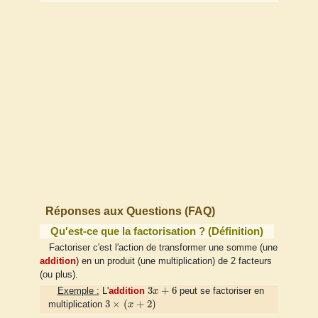
Réponses aux Questions (FAQ)
Qu'est-ce que la factorisation ? (Définition)
Factoriser c'est l'action de transformer une somme (une
addition
) en un produit (une multiplication) de 2 facteurs
(ou plus).
3
x
+
6
3
+
6
Exemple :
L'
addition
x
peut se factoriser en
3
×
(
x
+
2
)
3
×
(
+
2
)
multiplication
x