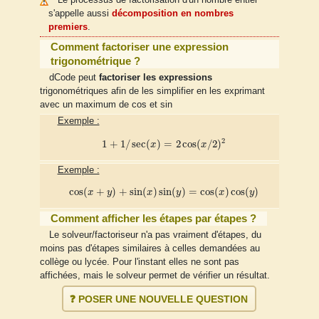
Le processus de factorisation d'un nombre entier
s'appelle aussi
décomposition en nombres
premiers
.
Comment factoriser une expression
trigonométrique ?
dCode peut
factoriser les expressions
trigonométriques afin de les simplifier en les exprimant
avec un maximum de cos et sin
Exemple :
1
+
1
/
sec
(
x
)
=
2
cos
(
x
/
2
)
2
2
1
+
1
/
sec
(
)
=
2
cos
(
/
2
)
x
x
Exemple :
cos
(
x
+
y
)
+
sin
(
x
)
sin
(
y
)
=
cos
(
x
)
cos
(
y
)
cos
(
+
)
+
sin
(
)
sin
(
)
=
cos
(
)
cos
(
)
x
y
x
y
x
y
Comment afficher les étapes par étapes ?
Le solveur/factoriseur n'a pas vraiment d'étapes, du
moins pas d'étapes similaires à celles demandées au
collège ou lycée. Pour l'instant elles ne sont pas
affichées, mais le solveur permet de vérifier un résultat.
❓ POSER UNE NOUVELLE QUESTION