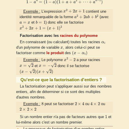
2
−
1
n
n
1
−
=
(
1
−
)
(
1
+
+
+
⋯
+
)
a
a
a
a
a
x
2
+
2
x
+
1
2
+
2
+
1
Exemple :
L'expression
x
x
contient une
a
2
+
2
a
b
+
b
2
2
2
+
2
+
identité remarquable de la forme
a
a
b
b
(avec
b
=
1
a
=
x
=
=
1
a
x
et
b
) donc elle se factorise
x
2
+
2
x
+
1
=
(
x
+
1
)
2
2
2
+
2
+
1
=
(
+
1
)
x
x
x
Factorisation avec les
racines du polynome
α
i
En connaissant (ou calculant) toutes les racines
α
i
x
d'un polynome de variable
x
, alors celui-ci peut se
(
x
−
α
i
)
(
−
)
factoriser comme
le produit
des
x
α
i
x
2
−
2
2
−
2
Exemple :
Le polynome
x
a pour racines
x
=
2
x
=
−
2
√
√
=
2
=
−
2
x
et
x
donc il se factorise
(
x
−
2
)
(
x
+
2
)
√
√
(
−
2
)
(
+
2
)
x
x
Qu'est-ce que la factorisation d'entiers ?
La factorisation peut s'appliquer aussi sur des nombres
entiers, afin de déterminer si ce sont des multiples
d'autres nombres.
8
2
×
4
4
×
2
8
2
×
4
4
×
2
Exemple :
peut se factoriser
ou
ou
2
×
2
×
2
2
×
2
×
2
Si un nombre entier n'a pas de facteurs autres que 1 et
lui-même alors c'est un nombre premier.