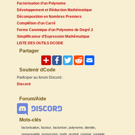
Factorisation d'un Polynome
Développement et Réduction Mathématique
Décomposition en Nombres Premiers
Complétion d'un Carré
Forme Canonique d'un Polynome de Degré 2
Simplificateur d'Expression Mathématique
LISTE DES OUTILS DCODE
Partager
Soutenir dCode
Participer au forum Discord :
Discord
Forum/Aide
Mots-clés
,
,
,
,
,
factorisation
facteur
factoriser
polynome
identite
,
,
,
,
,
remarquable
expression
math
produit
somme
variable