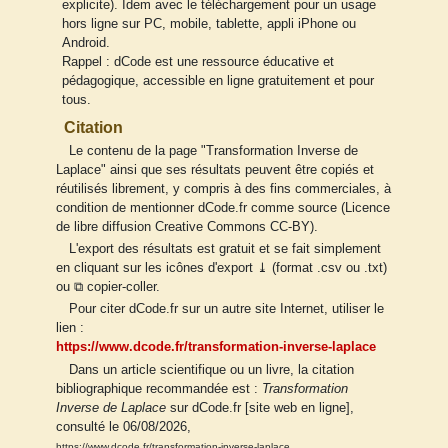
explicite). Idem avec le téléchargement pour un usage
hors ligne sur PC, mobile, tablette, appli iPhone ou
Android.
Rappel : dCode est une ressource éducative et
pédagogique, accessible en ligne gratuitement et pour
tous.
Citation
Le contenu de la page "Transformation Inverse de
Laplace" ainsi que ses résultats peuvent être copiés et
réutilisés librement, y compris à des fins commerciales, à
condition de mentionner dCode.fr comme source (Licence
de libre diffusion Creative Commons CC-BY).
L'export des résultats est gratuit et se fait simplement
en cliquant sur les icônes d'export ⤓ (format .csv ou .txt)
ou ⧉ copier-coller.
Pour citer dCode.fr sur un autre site Internet, utiliser le
lien :
https://www.dcode.fr/transformation-inverse-laplace
Dans un article scientifique ou un livre, la citation
bibliographique recommandée est :
Transformation
Inverse de Laplace
sur dCode.fr [site web en ligne],
consulté le 06/08/2026,
https://www.dcode.fr/transformation-inverse-laplace