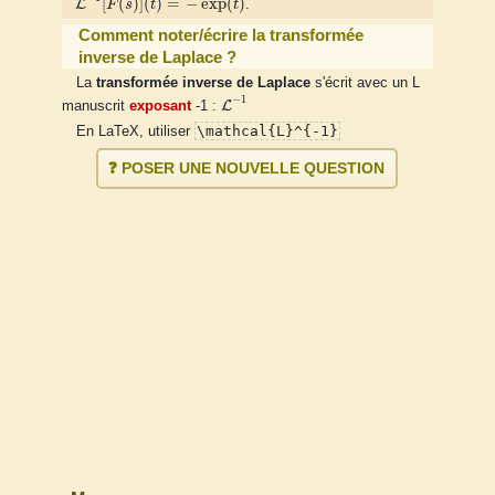
[
(
)
]
(
)
=
−
exp
(
)
L
F
s
t
t
.
Comment noter/écrire la transformée
inverse de Laplace ?
La
transformée inverse de Laplace
s'écrit avec un L
L
−
1
−
1
L
manuscrit
exposant
-1 :
\mathcal{L}^{-1}
En LaTeX, utiliser
❓ POSER UNE NOUVELLE QUESTION