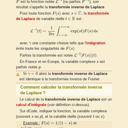
−
1
L
F
est la fonction notée
(ou parfois
F
), son
résultat s'appelle la
transformée inverse de Laplace
.
F
(
s
)
s
∈
C
C
(
)
∈
Pour toute fonction
F
s
avec
s
, la
transformée
t
∈
R
R
∈
de Laplace
de variable réelle
t
est :
L
−
1
(
t
)
=
1
2
i
π
∫
γ
−
i
⋅
∞
γ
+
i
⋅
∞
exp
(
s
t
)
F
(
s
)
d
s
+
⋅
∞
γ
i
1
∫
−
1
(
)
=
exp
(
)
(
)
d
L
t
s
t
F
s
s
2
i
π
−
⋅
∞
γ
i
γ
avec
γ
une constante choisie telle que l'
intégration
F
(
s
)
(
)
évite toute les singularités de
F
s
.
L
−
1
[
F
(
s
)
]
(
t
)
−
1
[
(
)
]
(
)
L
Parfois la transformée est notée
F
s
t
.
s
En France et en Europe, la variable complexe
s
est
p
parfois notée
p
.
γ
=
0
=
0
Si
γ
alors la
transformée inverse de Laplace
est identique à la transformée inverse de Fourier.
Comment calculer la transformée inverse
de Laplace ?
Le calcul de la
transformée inverse de Laplace
est un
calcul d'intégrale
(voir définition ci-dessus).
Sur dCode, indiquer la fonction, la variable complexe
t
s
p
x
(souvent
s
ou
p
), et la variable réelle (souvent
t
ou
x
).
F
(
s
)
=
1
/
(
1
−
s
)
(
)
=
1
/
(
1
−
)
Exemple :
F
s
s
et
L
−
1
[
F
(
s
)
]
(
t
)
=
−
exp
(
t
)
−
1