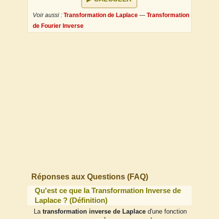
Voir aussi :
Transformation de Laplace
—
Transformation
de Fourier Inverse
Réponses aux Questions (FAQ)
Qu'est ce que la Transformation Inverse de
Laplace ? (Définition)
La
transformation inverse de Laplace
d'une fonction
L
−
1
F
−
1
F
−
1