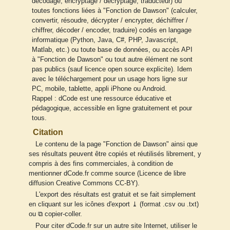
décodage, encryptage / décryptage, traducteur) ou
toutes fonctions liées à "Fonction de Dawson" (calculer,
convertir, résoudre, décrypter / encrypter, déchiffrer /
chiffrer, décoder / encoder, traduire) codés en langage
informatique (Python, Java, C#, PHP, Javascript,
Matlab, etc.) ou toute base de données, ou accès API
à "Fonction de Dawson" ou tout autre élément ne sont
pas publics (sauf licence open source explicite). Idem
avec le téléchargement pour un usage hors ligne sur
PC, mobile, tablette, appli iPhone ou Android.
Rappel : dCode est une ressource éducative et
pédagogique, accessible en ligne gratuitement et pour
tous.
Citation
Le contenu de la page "Fonction de Dawson" ainsi que
ses résultats peuvent être copiés et réutilisés librement, y
compris à des fins commerciales, à condition de
mentionner dCode.fr comme source (Licence de libre
diffusion Creative Commons CC-BY).
L'export des résultats est gratuit et se fait simplement
en cliquant sur les icônes d'export ⤓ (format .csv ou .txt)
ou ⧉ copier-coller.
Pour citer dCode.fr sur un autre site Internet, utiliser le