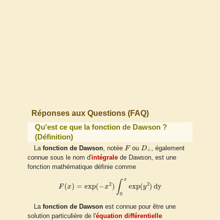
Réponses aux Questions (FAQ)
Qu'est ce que la fonction de Dawson ?
(Définition)
F
D
+
La
fonction de Dawson
, notée
F
ou
D
, également
+
connue sous le nom d'
intégrale
de Dawson, est une
fonction mathématique définie comme
F
(
x
)
=
exp
(
−
x
2
)
∫
0
x
exp
(
y
2
)
d
y
x
∫
2
2
(
)
=
exp
(
−
)
exp
(
)
d
y
F
x
x
y
0
La
fonction de Dawson
est connue pour être une
solution particulière de l'
équation différentielle