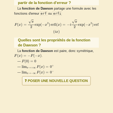
partir de la fonction d'erreur ?
La
fonction de Dawson
partage une formule avec les
erf
erfi
fonctions d'erreur
ou
F
(
x
)
=
π
2
exp
(
−
x
2
)
erfi
(
x
)
=
−
i
π
2
exp
(
−
x
2
)
erf
(
i
x
)
√
√
π
π
2
2
(
)
=
exp
(
−
)
erfi
(
)
=
−
exp
(
−
)
erf
F
x
x
x
i
x
2
2
(
)
i
x
Quelles sont les propriétés de la fonction
de Dawson ?
La
fonction de Dawson
est paire, donc symétrique,
F
(
x
)
=
−
F
(
−
x
)
(
)
=
−
(
−
)
F
x
F
x
.
F
(
0
)
=
0
(
0
)
=
0
—
F
lim
x
→
+
∞
F
(
x
)
=
0
+
+
lim
(
)
=
0
—
F
x
→
+
∞
x
lim
x
→
−
∞
F
(
x
)
=
0
−
−
lim
(
)
=
0
—
F
x
→
−
∞
x
❓ POSER UNE NOUVELLE QUESTION