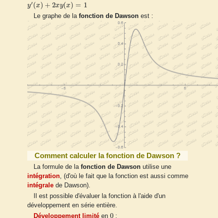
y
′
(
x
)
+
2
x
y
(
x
)
=
1
′
(
)
+
2
(
)
=
1
y
x
x
y
x
Le graphe de la
fonction de Dawson
est :
Comment calculer la fonction de Dawson ?
La formule de la
fonction de Dawson
utilise une
intégration
, (d'où le fait que la fonction est aussi comme
intégrale
de Dawson).
Il est possible d'évaluer la fonction à l'aide d'un
développement en série entière.
0
0
Développement limité
en
: