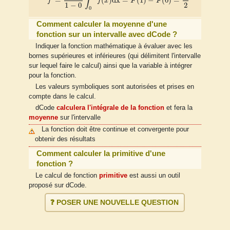
∫
=
(
)
d
x
=
(
1
)
−
(
0
)
=
f
f
x
F
F
2
1
−
0
0
Comment calculer la moyenne d'une
fonction sur un intervalle avec dCode ?
Indiquer la fonction mathématique à évaluer avec les
bornes supérieures et inférieures (qui délimitent l'intervalle
sur lequel faire le calcul) ainsi que la variable à intégrer
pour la fonction.
Les valeurs symboliques sont autorisées et prises en
compte dans le calcul.
dCode
calculera l'intégrale de la fonction
et fera la
moyenne
sur l'intervalle
La fonction doit être continue et convergente pour
obtenir des résultats
Comment calculer la primitive d'une
fonction ?
Le calcul de fonction
primitive
est aussi un outil
proposé sur dCode.
❓ POSER UNE NOUVELLE QUESTION