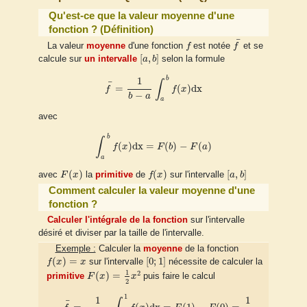
Qu'est-ce que la valeur moyenne d'une
fonction ? (Définition)
f
¯
f
¯
La valeur
moyenne
d'une fonction
f
est notée
f
et se
[
a
,
b
]
[
,
]
calcule sur
un intervalle
a
b
selon la formule
f
¯
=
1
b
−
a
∫
a
b
f
(
x
)
d
x
b
1
∫
¯
=
(
)
d
x
f
f
x
−
b
a
a
avec
∫
a
b
f
(
x
)
d
x
=
F
(
b
)
−
F
(
a
)
b
∫
(
)
d
x
=
(
)
−
(
)
f
x
F
b
F
a
a
F
(
x
)
f
(
x
)
[
a
,
b
]
(
)
(
)
[
,
]
avec
F
x
la
primitive
de
f
x
sur l'intervalle
a
b
Comment calculer la valeur moyenne d'une
fonction ?
Calculer l'intégrale de la fonction
sur l'intervalle
désiré et diviser par la taille de l'intervalle.
Exemple :
Calculer la
moyenne
de la fonction
f
(
x
)
=
x
[
0
;
1
]
(
)
=
[
0
;
1
]
f
x
x
sur l'intervalle
nécessite de calculer la
F
(
x
)
=
1
2
x
2
1
2
(
)
=
primitive
F
x
x
puis faire le calcul
2
f
¯
=
1
1
−
0
∫
0
1
f
(
x
)
d
x
=
F
(
1
)
−
F
(
0
)
=
1
2
1
1
1
¯