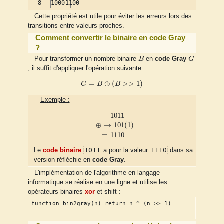
8
1000
1100
Cette propriété est utile pour éviter les erreurs lors des
transitions entre valeurs proches.
Comment convertir le binaire en code Gray
?
B
G
Pour transformer un nombre binaire
B
en
code Gray
G
, il suffit d'appliquer l'opération suivante :
G
=
B
⊕
(
B
>>
1
)
=
⊕
(
>
>
1
)
G
B
B
Exemple :
1
0
1
1
⊕
→
1
0
1
(
1
)
=
1
1
1
0
1
0
1
1
⊕
→
1
0
1
(
1
)
=
1
1
1
0
1011
1110
Le
code binaire
a pour la valeur
dans sa
version réfléchie en
code Gray
.
L'implémentation de l'algorithme en langage
informatique se réalise en une ligne et utilise les
opérateurs binaires
xor
et shift :
function bin2gray(n) return n ^ (n >> 1)