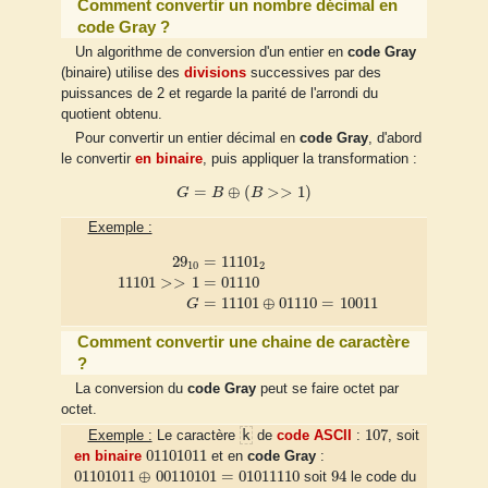
Comment convertir un nombre décimal en
code Gray ?
Un algorithme de conversion d'un entier en
code Gray
(binaire) utilise des
divisions
successives par des
puissances de 2 et regarde la parité de l'arrondi du
quotient obtenu.
Pour convertir un entier décimal en
code Gray
, d'abord
le convertir
en binaire
, puis appliquer la transformation :
G
=
B
⊕
(
B
>>
1
)
=
⊕
(
>
>
1
)
G
B
B
Exemple :
29
10
=
11101
2
11101
>>
1
=
01110
G
=
11101
⊕
01110
=
100
29
=
11101
10
2
11101
>
>
1
=
01110
=
11101
⊕
01110
=
10011
G
Comment convertir une chaine de caractère
?
La conversion du
code Gray
peut se faire octet par
octet.
107
107
k
Exemple :
Le caractère
de
code ASCII
:
, soit
01101011
01101011
en binaire
et en
code Gray
:
01101011
⊕
00110101
=
01011110
94
01101011
⊕
00110101
=
01011110
94
soit
le code du