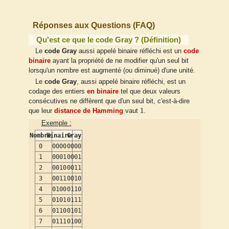
Réponses aux Questions (FAQ)
Qu'est ce que le code Gray ? (Définition)
Le
code Gray
aussi appelé binaire réfléchi est un
code
binaire
ayant la propriété de ne modifier qu'un seul bit
lorsqu'un nombre est augmenté (ou diminué) d'une unité.
Le
code Gray
, aussi appelé binaire réfléchi, est un
codage des entiers
en binaire
tel que deux valeurs
consécutives ne diffèrent que d'un seul bit, c'est-à-dire
1
1
que leur
distance de Hamming
vaut
.
Exemple :
Nombre
Binaire
Gray
0
0000
0000
1
0001
0001
2
0010
0011
3
0011
0010
4
0100
0110
5
0101
0111
6
0110
0101
7
0111
0100