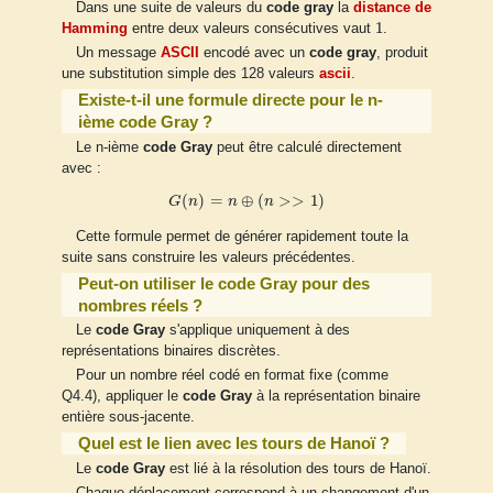
Dans une suite de valeurs du
code gray
la
distance de
1
1
Hamming
entre deux valeurs consécutives vaut
.
Un message
ASCII
encodé avec un
code gray
, produit
une substitution simple des 128 valeurs
ascii
.
Existe-t-il une formule directe pour le n-
ième code Gray ?
Le n-ième
code Gray
peut être calculé directement
avec :
G
(
n
)
=
n
⊕
(
n
>>
1
)
(
)
=
⊕
(
>
>
1
)
G
n
n
n
Cette formule permet de générer rapidement toute la
suite sans construire les valeurs précédentes.
Peut-on utiliser le code Gray pour des
nombres réels ?
Le
code Gray
s'applique uniquement à des
représentations binaires discrètes.
Pour un nombre réel codé en format fixe (comme
Q4.4), appliquer le
code Gray
à la représentation binaire
entière sous-jacente.
Quel est le lien avec les tours de Hanoï ?
Le
code Gray
est lié à la résolution des tours de Hanoï.