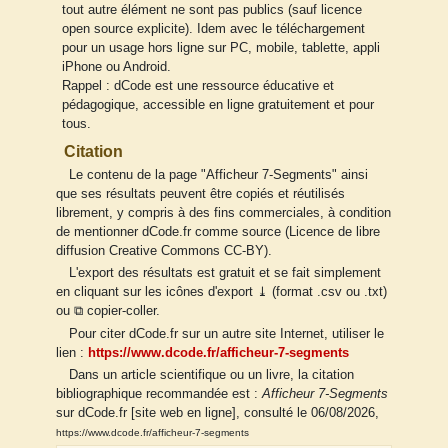
tout autre élément ne sont pas publics (sauf licence
open source explicite). Idem avec le téléchargement
pour un usage hors ligne sur PC, mobile, tablette, appli
iPhone ou Android.
Rappel : dCode est une ressource éducative et
pédagogique, accessible en ligne gratuitement et pour
tous.
Citation
Le contenu de la page "Afficheur 7-Segments" ainsi
que ses résultats peuvent être copiés et réutilisés
librement, y compris à des fins commerciales, à condition
de mentionner dCode.fr comme source (Licence de libre
diffusion Creative Commons CC-BY).
L'export des résultats est gratuit et se fait simplement
en cliquant sur les icônes d'export ⤓ (format .csv ou .txt)
ou ⧉ copier-coller.
Pour citer dCode.fr sur un autre site Internet, utiliser le
lien :
https://www.dcode.fr/afficheur-7-segments
Dans un article scientifique ou un livre, la citation
bibliographique recommandée est :
Afficheur 7-Segments
sur dCode.fr [site web en ligne], consulté le 06/08/2026,
https://www.dcode.fr/afficheur-7-segments