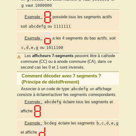
g
1000000
vaut
Exemple :
possède tous les segments actifs
abcdefg
1111111
soit
ou
Exemple :
a les 4 segments du bas actifs, soit
c,d,e,g
1011100
ou
Les
afficheurs 7-segments
peuvent être à cathode
commune (CC) ou à anode commune (CA), dans ce
second cas les 0 et 1 sont inversés.
Comment décoder avec 7 segments ?
(Principe de déchiffrement)
abcdefg
Associer à un code de type
un affichage
consiste à éclairer/activer les segments correspondants.
abcdefg
Exemple :
éclaire tous les segments et
affiche
bcdeg
b,c,d,e,g
Exemple :
éclaire les segments
et affiche