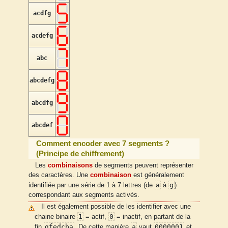
acdfg
acdefg
abc
abcdefg
abcdfg
abcdef
Comment encoder avec 7 segments ?
(Principe de chiffrement)
Les
combinaisons
de segments peuvent représenter
des caractères. Une
combinaison
est généralement
a
g
identifiée par une série de 1 à 7 lettres (de
à
)
correspondant aux segments activés.
Il est également possible de les identifier avec une
1
0
chaine binaire
= actif,
= inactif, en partant de la
gfedcba
a
0000001
fin
. De cette manière
vaut
et