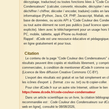
décryptage, traducteur) ou toutes fonctions liées à "Code Co
Condensateurs" (calculer, convertir, résoudre, décrypter / enc
déchiffrer / chiffrer, décoder / encoder, traduire) codés en la
informatique (Python, Java, C#, PHP, Javascript, Matlab, etc
base de données, ou accès API à "Code Couleur des Conde
ou tout autre élément ne sont pas publics (sauf licence ope
explicite). Idem avec le téléchargement pour un usage hors l
PC, mobile, tablette, appli iPhone ou Android.
Rappel : dCode est une ressource éducative et pédagogique
en ligne gratuitement et pour tous.
Citation
Le contenu de la page "Code Couleur des Condensateurs" a
résultats peuvent être copiés et réutilisés librement, y compri
commerciales, à condition de mentionner dCode.fr comme so
(Licence de libre diffusion Creative Commons CC-BY).
L'export des résultats est gratuit et se fait simplement en c
les icônes d'export ⤓ (format .csv ou .txt) ou ⧉ copier-coller.
Pour citer dCode.fr sur un autre site Internet, utiliser le lien 
https://www.dcode.fr/code-couleur-condensateur
Dans un article scientifique ou un livre, la citation bibliogra
recommandée est :
Code Couleur des Condensateurs
sur dCod
web en ligne], consulté le 08/08/2026,