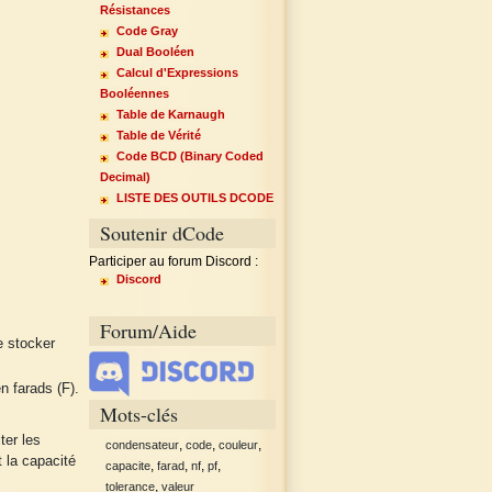
Résistances
Code Gray
Dual Booléen
Calcul d'Expressions
Booléennes
Table de Karnaugh
Table de Vérité
Code BCD (Binary Coded
Decimal)
LISTE DES OUTILS DCODE
Soutenir dCode
Participer au forum Discord :
Discord
Forum/Aide
e stocker
n farads (F).
Mots-clés
ter les
,
,
,
condensateur
code
couleur
 la capacité
,
,
,
,
capacite
farad
nf
pf
,
tolerance
valeur