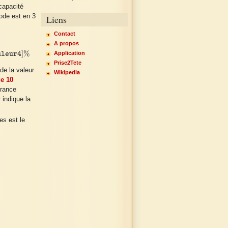
capacité
code est en 3
Liens
Contact
A propos
ur4
]
%
]
%
Application
uleur4
Prise2Tete
de la valeur
Wikipedia
e 10
érance
 indique la
es est le