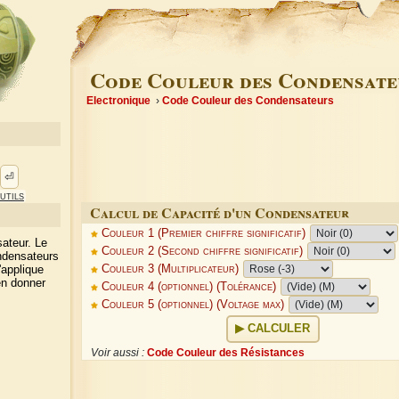
Code Couleur des Condensate
Electronique
Code Couleur des Condensateurs
⏎
utils
Calcul de Capacité d'un Condensateur
Couleur 1 (Premier chiffre significatif)
sateur. Le
Couleur 2 (Second chiffre significatif)
ndensateurs
'applique
Couleur 3 (Multiplicateur)
en donner
Couleur 4 (optionnel) (Tolérance)
Couleur 5 (optionnel) (Voltage max)
CALCULER
Voir aussi :
Code Couleur des Résistances