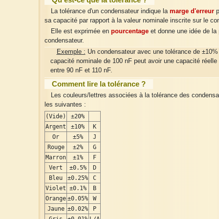
La tolérance d'un condensateur indique la
marge d'erreur
p
sa capacité par rapport à la valeur nominale inscrite sur le c
Elle est exprimée en
pourcentage
et donne une idée de la 
condensateur.
Exemple :
Un condensateur avec une tolérance de ±10% 
capacité nominale de 100 nF peut avoir une capacité réelle
entre 90 nF et 110 nF.
Comment lire la tolérance ?
Les couleurs/lettres associées à la tolérance des condensa
les suivantes :
(Vide)
±20%
Argent
±10%
K
Or
±5%
J
Rouge
±2%
G
Marron
±1%
F
Vert
±0.5%
D
Bleu
±0.25%
C
Violet
±0.1%
B
Orange
±0.05%
W
Jaune
±0.02%
P