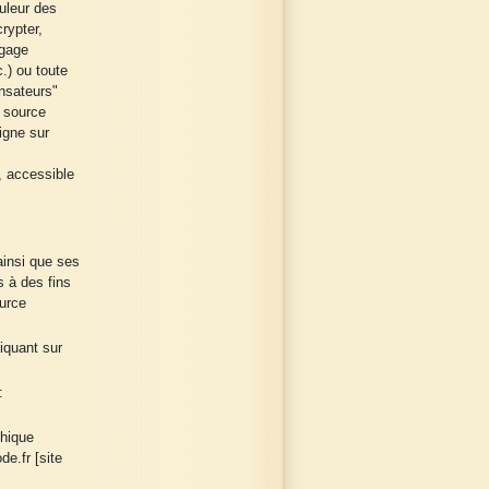
uleur des
rypter,
ngage
.) ou toute
nsateurs"
n source
igne sur
, accessible
insi que ses
s à des fins
urce
liquant sur
:
phique
e.fr [site