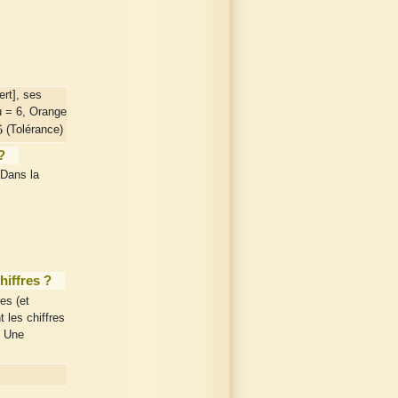
rt], ses
u = 6, Orange
5
(Tolérance)
?
 Dans la
hiffres ?
es (et
 les chiffres
. Une