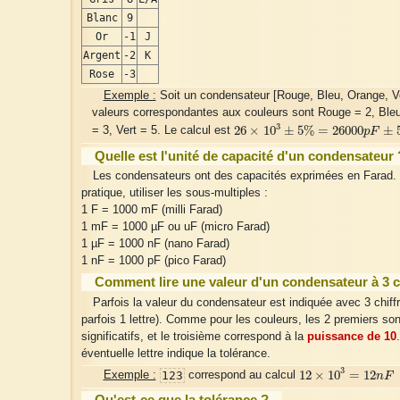
Blanc
9
Or
-1
J
Argent
-2
K
Rose
-3
Exemple :
Soit un condensateur [Rouge, Bleu, Orange, Ve
valeurs correspondantes aux couleurs sont Rouge = 2, Ble
26
×
10
3
±
5
%
=
26000
p
F
±
5
3
26
×
10
±
5
%
=
26000
±
= 3, Vert = 5. Le calcul est
p
F
Quelle est l'unité de capacité d'un condensateur 
Les condensateurs ont des capacités exprimées en Farad.
pratique, utiliser les sous-multiples :
1 F = 1000 mF (milli Farad)
1 mF = 1000 µF ou uF (micro Farad)
1 µF = 1000 nF (nano Farad)
1 nF = 1000 pF (pico Farad)
Comment lire une valeur d'un condensateur à 3 c
Parfois la valeur du condensateur est indiquée avec 3 chiffr
parfois 1 lettre). Comme pour les couleurs, les 2 premiers sont
significatifs, et le troisième correspond à la
puissance de 10
éventuelle lettre indique la tolérance.
12
×
10
3
=
12
n
F
3
12
×
10
=
12
123
Exemple :
correspond au calcul
n
F
Qu'est-ce que la tolérance ?