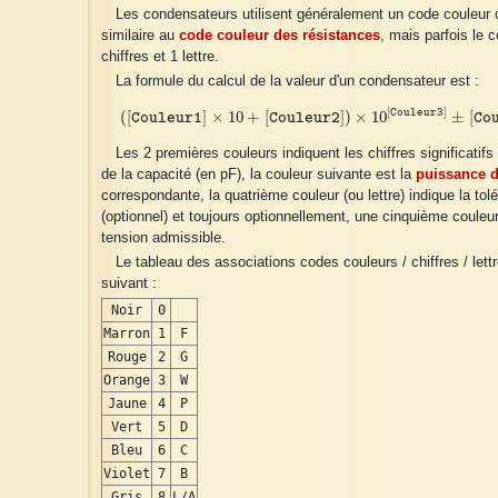
Les condensateurs utilisent généralement un code couleur 
similaire au
code couleur des résistances
, mais parfois le 
chiffres et 1 lettre.
La formule du calcul de la valeur d'un condensateur est :
(
[
Couleur1
]
×
10
+
[
Couleur2
]
)
×
10
[
Couleur3
]
±
[
Coule
[
]
Couleur3
(
[
]
×
10
+
[
]
)
×
10
±
[
Couleur1
Couleur2
Co
Les 2 premières couleurs indiquent les chiffres significatifs 
de la capacité (en pF), la couleur suivante est la
puissance d
correspondante, la quatrième couleur (ou lettre) indique la tol
(optionnel) et toujours optionnellement, une cinquième couleur
tension admissible.
Le tableau des associations codes couleurs / chiffres / lettr
suivant :
Noir
0
Marron
1
F
Rouge
2
G
Orange
3
W
Jaune
4
P
Vert
5
D
Bleu
6
C
Violet
7
B
Gris
8
L/A