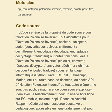
Mots-clés
,
,
,
,
,
,
,
,
,
npi
rpn
notation
polonaise
inverse
reverse
polish
post
fixe
parenthese
Code source
dCode se réserve la propriété du code source pour
"Notation Polonaise Inverse". Tout algorithme pour
"Notation Polonaise Inverse", applet ou snippet ou
script (convertisseur, solveur, chiffrement /
déchiffrement, encodage / décodage, encryptage /
décryptage, traducteur) ou toutes fonctions liées à
"Notation Polonaise Inverse" (calculer, convertir,
résoudre, décrypter / encrypter, déchiffrer / chiffrer,
décoder / encoder, traduire) codés en langage
informatique (Python, Java, C#, PHP, Javascript,
Matlab, etc.) ou toute base de données, ou accès API
à "Notation Polonaise Inverse" ou tout autre élément ne
sont pas publics (sauf licence open source explicite).
Idem avec le téléchargement pour un usage hors ligne
sur PC, mobile, tablette, appli iPhone ou Android.
Rappel : dCode est une ressource éducative et
pédagogique, accessible en ligne gratuitement et pour