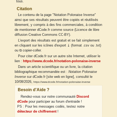
tous.
Citation
Le contenu de la page "Notation Polonaise Inverse"
ainsi que ses résultats peuvent être copiés et réutilisés
librement, y compris à des fins commerciales, à condition
de mentionner dCode.fr comme source (Licence de libre
diffusion Creative Commons CC-BY).
L'export des résultats est gratuit et se fait simplement
en cliquant sur les icônes d'export ⤓ (format .csv ou .txt)
ou ⧉ copier-coller.
Pour citer dCode.fr sur un autre site Internet, utiliser le
lien :
https://www.dcode.fr/notation-polonaise-inverse
Dans un article scientifique ou un livre, la citation
bibliographique recommandée est :
Notation Polonaise
Inverse
sur dCode.fr [site web en ligne], consulté le
10/08/2026,
https://www.dcode.fr/notation-polonaise-inverse
Besoin d'Aide ?
Rendez-vous sur notre communauté
Discord
dCode
pour participer au forum d'entraide !
PS : Pour les messages codés, testez notre
détecteur de chiffrement
!