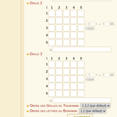
Grille 2
\
1
2
3
4
5
1
2
3
4
5
∟
Grille 3
\
1
2
3
4
5
1
2
3
4
5
∟
Ordre des Grilles du Trigramme
Ordre des lettres du Bigramme