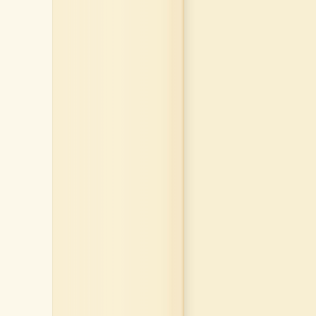
↕
×
↔