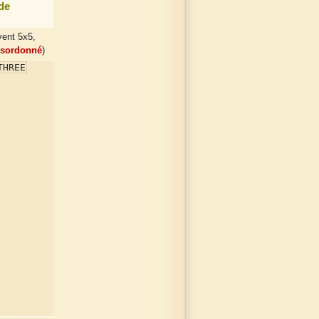
de
vent 5x5,
ésordonné
)
THREE