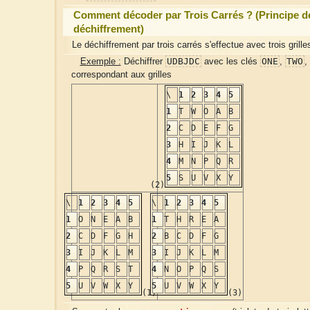
Comment décoder par Trois Carrés ? (Principe d
déchiffrement)
Le déchiffrement par trois carrés s'effectue avec trois grille
UDBJDC
ONE
TWO
Exemple :
Déchiffrer
avec les clés
,
,
correspondant aux grilles
\
1
2
3
4
5
1
T
W
O
A
B
2
C
D
E
F
G
3
H
I
J
K
L
4
M
N
P
Q
R
5
S
U
V
X
Y
(2)
\
1
2
3
4
5
\
1
2
3
4
5
1
O
N
E
A
B
1
T
H
R
E
A
2
C
D
F
G
H
2
B
C
D
F
G
3
I
J
K
L
M
3
I
J
K
L
M
4
P
Q
R
S
T
4
N
O
P
Q
S
5
U
V
W
X
Y
5
U
V
W
X
Y
(1)
(3)