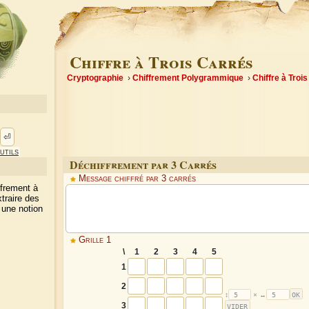
Chiffre à Trois Carrés
Cryptographie
Chiffrement Polygrammique
Chiffre à Troi
⏎
utils
Déchiffrement par 3 Carrés
Message chiffré par 3 carrés
ffrement à
xtraire des
 une notion
Grille 1
\
1
2
3
4
5
1
2
3