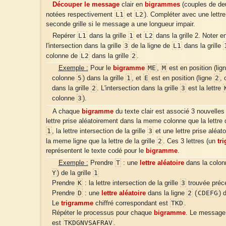
Découper le message
clair en
bigrammes
(couples de deu
L1
L2
notées respectivement
et
). Compléter avec une lettre
seconde grille si le message a une longueur impair.
L1
1
L2
Repérer
dans la grille
et
dans la grille 2. Noter e
3
L1
l'intersection dans la grille
de la ligne de
dans la grille
L2
2
colonne de
dans la grille
.
ME
M
Exemple :
Pour le
bigramme
,
est en position (lig
5
1
E
2
colonne
) dans la grille
, et
est en position (ligne
,
2
3
dans la grille
. L'intersection dans la grille
est la lettre
3
colonne
).
A chaque
bigramme
du texte clair est associé 3 nouvelles 
lettre prise aléatoirement dans la meme colonne que la lettre d
1
3
, la lettre intersection de la grille
et une lettre prise aléa
2
la meme ligne que la lettre de la grille
. Ces 3 lettres (un
tr
représentent le texte codé pour le
bigramme
.
T
Exemple :
Prendre
: une
lettre aléatoire
dans la colo
Y
1
) de la grille
K
3
Prendre
: la lettre intersection de la grille
trouvée pré
D
2
CDEFG
Prendre
: une
lettre aléatoire
dans la ligne
(
) 
TKD
Le
trigramme
chiffré correspondant est
.
Répéter le processus pour chaque
bigramme
. Le message c
TKDGNVSAFRAV
est
.