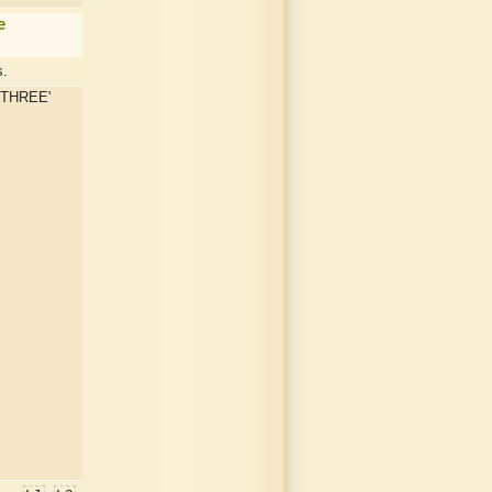
e
s.
 THREE'