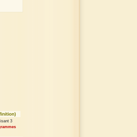
↕
×
↔
↕
×
↔
inition)
isant 3
igrammes