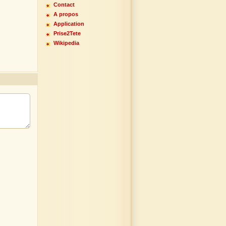
Contact
A propos
Application
Prise2Tete
Wikipedia
↕
×
↔