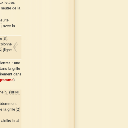
x lettres
 neutre de la
nsuite
1
avec la
3
ne
,
3
 colonne
)
K
3
(ligne
,
lettres : une
ans la grille
toirement dans
igramme
)
5
BHMT
nne
(
cédemment
2
de la grille
hiffré final