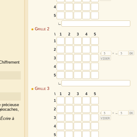
4
5
∟
Grille 2
\
1
2
3
4
5
1
2
3
Chiffrement
4
5
∟
Grille 3
\
1
2
3
4
5
1
e précieuse
2
 géocaches,
3
?
Écrire à
4
5