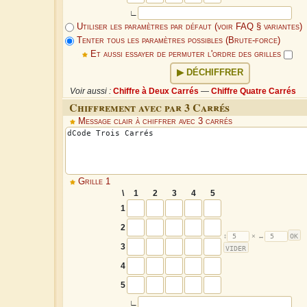
∟
Utiliser les paramètres par défaut (voir FAQ § variantes)
Tenter tous les paramètres possibles (Brute-force)
Et aussi essayer de permuter l'ordre des grilles
DÉCHIFFRER
Voir aussi :
Chiffre à Deux Carrés
—
Chiffre Quatre Carrés
Chiffrement avec par 3 Carrés
Message clair à chiffrer avec 3 carrés
Grille 1
\
1
2
3
4
5
1
2
3
4
5
∟