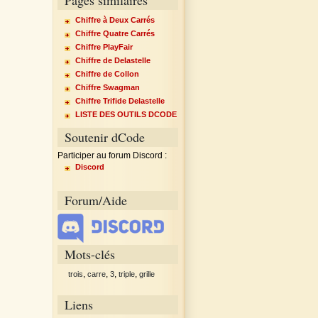
Chiffre à Deux Carrés
Chiffre Quatre Carrés
Chiffre PlayFair
Chiffre de Delastelle
↕
×
↔
Chiffre de Collon
Chiffre Swagman
Chiffre Trifide Delastelle
LISTE DES OUTILS DCODE
Soutenir dCode
Participer au forum Discord :
Discord
Forum/Aide
↕
×
↔
Mots-clés
,
,
,
,
trois
carre
3
triple
grille
Liens