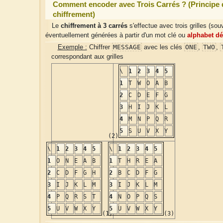
Comment encoder avec Trois Carrés ? (Principe 
chiffrement)
Le
chiffrement à 3 carrés
s'effectue avec trois grilles (sou
éventuellement générées à partir d'un mot clé ou
alphabet d
MESSAGE
ONE
TWO
Exemple :
Chiffrer
avec les clés
,
,
correspondant aux grilles
\
1
2
3
4
5
1
T
W
O
A
B
2
C
D
E
F
G
3
H
I
J
K
L
4
M
N
P
Q
R
5
S
U
V
X
Y
(2)
\
1
2
3
4
5
\
1
2
3
4
5
1
O
N
E
A
B
1
T
H
R
E
A
2
C
D
F
G
H
2
B
C
D
F
G
3
I
J
K
L
M
3
I
J
K
L
M
4
P
Q
R
S
T
4
N
O
P
Q
S
5
U
V
W
X
Y
5
U
V
W
X
Y
(1)
(3)