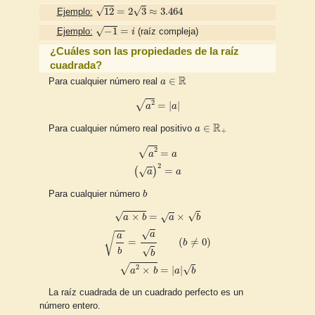
12
=
2
3
≈
3.464
√
√
12
=
2
3
≈
3.464
Ejemplo:
−
1
=
i
√
−
1
=
Ejemplo:
i
(raíz compleja)
¿Cuáles son las propiedades de la raíz
cuadrada?
a
∈
R
R
∈
Para cualquier número real
a
a
2
=
|
a
|
√
2
=
|
|
a
a
a
∈
R
+
R
∈
Para cualquier número real positivo
a
+
a
2
=
a
(
a
)
2
=
a
√
2
=
a
a
2
(
)
=
√
a
a
b
Para cualquier número
b
a
×
b
=
a
×
b
a
b
=
a
b
(
b
≠
0
)
a
2
×
b
=
|
a
|
b
√
√
×
=
×
√
a
b
a
b
√
a
a
√
=
(
≠
0
)
b
√
b
b
√
2
√
×
=
|
|
a
b
a
b
La raíz cuadrada de un cuadrado perfecto es un
número entero.