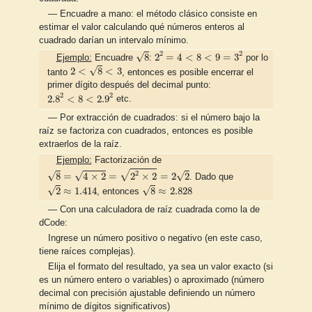
— Encuadre a mano: el método clásico consiste en
estimar el valor calculando qué números enteros al
cuadrado darían un intervalo mínimo.
8
2
2
=
4
<
8
<
9
=
3
2
2
2
√
8
2
=
4
<
8
<
9
=
3
Ejemplo:
Encuadre
:
por lo
2
<
8
<
3
√
2
<
8
<
3
tanto
, entonces es posible encerrar el
primer dígito después del decimal punto:
2.8
2
<
8
<
2.9
2
2
2
2.8
<
8
<
2.9
etc.
— Por extracción de cuadrados: si el número bajo la
raíz se factoriza con cuadrados, entonces es posible
extraerlos de la raíz.
Ejemplo:
Factorización de
8
=
4
×
2
=
2
2
×
2
=
2
2
√
2
√
√
√
8
=
4
×
2
=
2
×
2
=
2
2
. Dado que
2
≈
1.414
8
≈
2.828
√
√
2
≈
1.414
8
≈
2.828
, entonces
— Con una calculadora de raíz cuadrada como la de
dCode:
Ingrese un número positivo o negativo (en este caso,
tiene raíces complejas).
Elija el formato del resultado, ya sea un valor exacto (si
es un número entero o variables) o aproximado (número
decimal con precisión ajustable definiendo un número
mínimo de dígitos significativos)