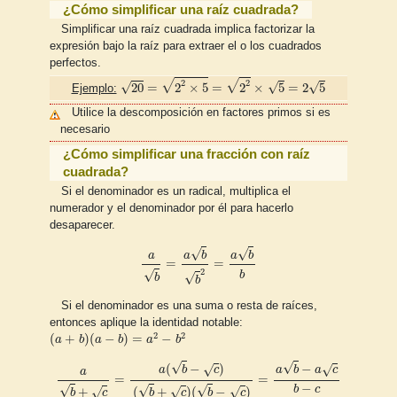
¿Cómo simplificar una raíz cuadrada?
Simplificar una raíz cuadrada implica factorizar la
expresión bajo la raíz para extraer el o los cuadrados
perfectos.
20
=
2
2
×
5
=
2
2
×
5
=
2
5
√
√
2
2
√
√
√
20
=
2
×
5
=
2
×
5
=
2
5
Ejemplo:
Utilice la descomposición en factores primos si es
necesario
¿Cómo simplificar una fracción con raíz
cuadrada?
Si el denominador es un radical, multiplica el
numerador y el denominador por él para hacerlo
desaparecer.
a
b
=
a
b
b
2
=
a
b
b
√
√
a
a
b
a
b
=
=
2
√
b
√
b
b
Si el denominador es una suma o resta de raíces,
entonces aplique la identidad notable:
(
a
+
b
)
(
a
−
b
)
=
a
2
−
b
2
2
2
(
+
)
(
−
)
=
−
a
b
a
b
a
b
a
b
+
c
=
a
(
b
−
c
)
(
b
+
c
)
(
b
−
c
)
=
a
b
−
a
c
b
−
c
√
√
(
−
)
−
√
√
a
b
c
a
b
a
c
a
=
=
−
√
√
√
b
c
(
+
)
(
−
)
√
√
+
√
b
c
b
c
b
c