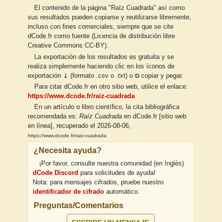
El contenido de la página "Raíz Cuadrada" así como
sus resultados pueden copiarse y reutilizarse libremente,
incluso con fines comerciales, siempre que se cite
dCode.fr como fuente (Licencia de distribución libre
Creative Commons CC-BY).
La exportación de los resultados es gratuita y se
realiza simplemente haciendo clic en los íconos de
exportación ⤓ (formato .csv o .txt) o ⧉ copiar y pegar.
Para citar dCode.fr en otro sitio web, utilice el enlace:
https://www.dcode.fr/raiz-cuadrada
En un artículo o libro científico, la cita bibliográfica
recomendada es:
Raíz Cuadrada
en dCode.fr [sitio web
en línea], recuperado el 2026-08-06,
https://www.dcode.fr/raiz-cuadrada
¿Necesita ayuda?
¡Por favor, consulte nuestra comunidad (en Inglès)
dCode Discord
para solicitudes de ayuda!
Nota: para mensajes cifrados, pruebe nuestro
identificador de cifrado
automático.
Preguntas/Comentarios