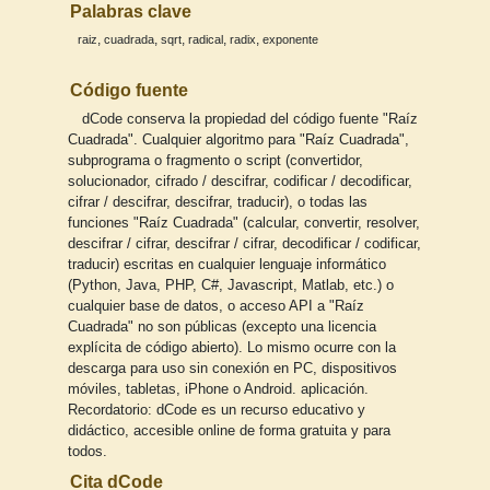
Palabras clave
,
,
,
,
,
raiz
cuadrada
sqrt
radical
radix
exponente
Código fuente
dCode conserva la propiedad del código fuente "Raíz
Cuadrada". Cualquier algoritmo para "Raíz Cuadrada",
subprograma o fragmento o script (convertidor,
solucionador, cifrado / descifrar, codificar / decodificar,
cifrar / descifrar, descifrar, traducir), o todas las
funciones "Raíz Cuadrada" (calcular, convertir, resolver,
descifrar / cifrar, descifrar / cifrar, decodificar / codificar,
traducir) escritas en cualquier lenguaje informático
(Python, Java, PHP, C#, Javascript, Matlab, etc.) o
cualquier base de datos, o acceso API a "Raíz
Cuadrada" no son públicas (excepto una licencia
explícita de código abierto). Lo mismo ocurre con la
descarga para uso sin conexión en PC, dispositivos
móviles, tabletas, iPhone o Android. aplicación.
Recordatorio: dCode es un recurso educativo y
didáctico, accesible online de forma gratuita y para
todos.
Cita dCode