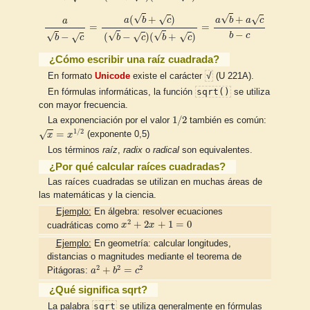
a
b
−
c
=
a
(
b
+
c
)
(
b
−
c
)
(
b
+
c
)
=
a
b
+
a
c
b
−
c
√
√
(
+
)
+
√
√
a
b
c
a
b
a
c
a
=
=
−
√
√
√
b
c
(
−
)
(
+
)
√
√
−
√
b
c
b
c
b
c
¿Cómo escribir una raíz cuadrada?
√
En formato
Unicode
existe el carácter
(U 221A).
sqrt()
En fórmulas informáticas, la función
se utiliza
con mayor frecuencia.
1
/
2
1
/
2
La exponenciación por el valor
también es común:
x
=
x
1
/
2
1
/
2
=
√
x
x
(exponente 0,5)
Los términos
raíz
,
radix
o
radical
son equivalentes.
¿Por qué calcular raíces cuadradas?
Las raíces cuadradas se utilizan en muchas áreas de
las matemáticas y la ciencia.
Ejemplo:
En álgebra: resolver ecuaciones
x
2
+
2
x
+
1
=
0
2
+
2
+
1
=
0
cuadráticas como
x
x
Ejemplo:
En geometría: calcular longitudes,
distancias o magnitudes mediante el teorema de
a
2
+
b
2
=
c
2
2
2
2
+
=
Pitágoras:
a
b
c
¿Qué significa sqrt?
sqrt
La palabra
se utiliza generalmente en fórmulas