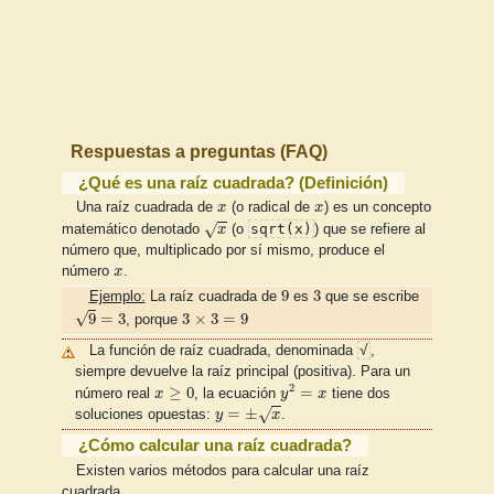
Respuestas a preguntas (FAQ)
¿Qué es una raíz cuadrada? (Definición)
x
x
Una raíz cuadrada de
x
(o radical de
x
) es un concepto
x
√
sqrt(x)
matemático denotado
x
(o
) que se refiere al
número que, multiplicado por sí mismo, produce el
x
número
x
.
9
3
9
3
Ejemplo:
La raíz cuadrada de
es
que se escribe
9
=
3
3
×
3
=
9
√
9
=
3
3
×
3
=
9
, porque
√
La función de raíz cuadrada, denominada
,
siempre devuelve la raíz principal (positiva). Para un
y
2
=
x
x
≥
0
2
≥
0
=
número real
x
, la ecuación
y
x
tiene dos
y
=
±
x
=
±
√
soluciones opuestas:
y
x
.
¿Cómo calcular una raíz cuadrada?
Existen varios métodos para calcular una raíz
cuadrada.