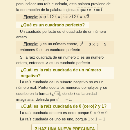
para indicar una raíz cuadrada, esta palabra proviene de
square root
la contracción de la palabra inglesa
.
2
√
2
sqrt(2)
raiz(2)
Ejemplo:
=
=
¿Qué es un cuadrado perfecto?
Un cuadrado perfecto es el cuadrado de un número
entero.
3
2
=
3
×
3
=
9
3
2
3
3
=
3
×
3
=
9
Ejemplo:
es un número entero,
9
9
entonces
es un cuadrado perfecto.
x
Si la raíz cuadrada de un número
x
es un número
x
entero, entonces
x
es un cuadrado perfecto.
¿Cuál es la raíz cuadrada de un número
negativo?
La raíz cuadrada de un número negativo no es un
número real. Pertenece a los números complejos y se
i
|
a
|
i
√
|
|
escribe en la forma
i
a
, donde
i
es la unidad
i
2
=
−
1
2
=
−
1
imaginaria, definida por
i
.
¿Cuál es la raíz cuadrada de 0 (cero)? y 1?
0
×
0
=
0
0
×
0
=
0
La raíz cuadrada de cero es cero, porque
1
×
1
=
1
1
×
1
=
1
La raíz cuadrada de uno es uno, porque
❓ HAZ UNA NUEVA PREGUNTA