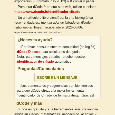
exportación ⤓ (formato .csv o .txt) o ⧉ copiar y pegar.
Para citar dCode.fr en otro sitio web, utilice el enlace:
https://www.dcode.fr/identificador-cifrado
En un artículo o libro científico, la cita bibliográfica
recomendada es:
Identificador de Cifrado
en dCode.fr
[sitio web en línea], recuperado el 2026-08-06,
https://www.dcode.fr/identificador-cifrado
¿Necesita ayuda?
¡Por favor, consulte nuestra comunidad (en Inglès)
dCode Discord
para solicitudes de ayuda!
Nota: para mensajes cifrados, pruebe nuestro
identificador de cifrado
automático.
Preguntas/Comentarios
ESCRIBE UN MENSAJE
¡Los comentarios y sugerencias son bienvenidos
para que dCode ofrezca la mejor herramienta
'Identificador de Cifrado' de forma gratuita! ¡Gracias!
dCode y más
dCode es gratuito y sus herramientas son una valiosa
ayuda en juegos, matemáticas, geocaching, acertijos y