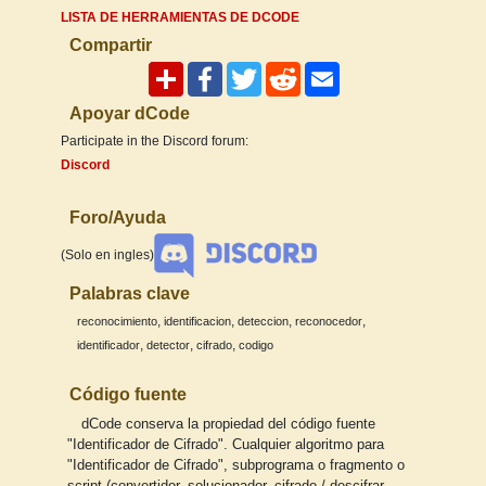
LISTA DE HERRAMIENTAS DE DCODE
Compartir
Apoyar dCode
Participate in the Discord forum:
Discord
Foro/Ayuda
(Solo en ingles)
Palabras clave
,
,
,
,
reconocimiento
identificacion
deteccion
reconocedor
,
,
,
identificador
detector
cifrado
codigo
Código fuente
dCode conserva la propiedad del código fuente
"Identificador de Cifrado". Cualquier algoritmo para
"Identificador de Cifrado", subprograma o fragmento o
script (convertidor, solucionador, cifrado / descifrar,