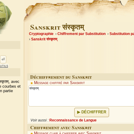
Sanskrit संस्कृतम्
Cryptographie
Chiffrement par Substitution
Substitution 
Sanskrit संस्कृतम्
⏎
utils
Déchiffrement du Sanskrit
्कृतम्, avec
Message chiffré par Sanskrit
 courbes et
n partie
DÉCHIFFRER
Voir aussi :
Reconnaissance de Langue
Chiffrement avec Sanskrit
Message clair à chiffrer avec Sanskrit