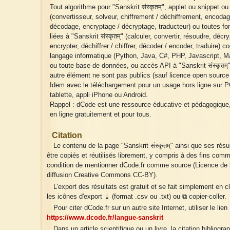
Tout algorithme pour "Sanskrit संस्कृतम्", applet ou snippet ou
(convertisseur, solveur, chiffrement / déchiffrement, encodag
décodage, encryptage / décryptage, traducteur) ou toutes fo
liées à "Sanskrit संस्कृतम्" (calculer, convertir, résoudre, décry
encrypter, déchiffrer / chiffrer, décoder / encoder, traduire) c
langage informatique (Python, Java, C#, PHP, Javascript, Ma
ou toute base de données, ou accès API à "Sanskrit संस्कृतम्"
autre élément ne sont pas publics (sauf licence open source 
Idem avec le téléchargement pour un usage hors ligne sur P
tablette, appli iPhone ou Android.
Rappel : dCode est une ressource éducative et pédagogique
en ligne gratuitement et pour tous.
Citation
Le contenu de la page "Sanskrit संस्कृतम्" ainsi que ses rés
être copiés et réutilisés librement, y compris à des fins comm
condition de mentionner dCode.fr comme source (Licence de l
diffusion Creative Commons CC-BY).
L'export des résultats est gratuit et se fait simplement en c
les icônes d'export ⤓ (format .csv ou .txt) ou ⧉ copier-coller.
Pour citer dCode.fr sur un autre site Internet, utiliser le lien 
https://www.dcode.fr/langue-sanskrit
Dans un article scientifique ou un livre, la citation bibliogra