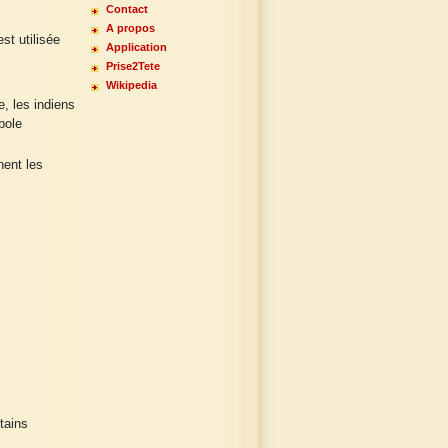
Contact
A propos
st utilisée
Application
Prise2Tete
Wikipedia
, les indiens
bole
ent les
tains