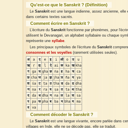
Qu'est-ce que le Sanskrit ? (Définition)
Le
Sanskrit
est une langue indienne, assez ancienne, elle e
dans certains textes sacrés.
Comment écrire en Sanskrit ?
L'écriture du
Sanskrit
fonctionne par phonèmes, pour l'écrire
utilisent le Devanagari, un alphabet syllabaire ou chaque sym
représente une
syllabe
.
Les principaux symboles de l'écriture du
Sanskrit
comprenn
consonnes et les voyelles
(rarement utilisées seules).
अ
a
ए
e
इ
i
ओ
o
उ
u
ऋ
ṛ
ऌ
ḷ
ऐ
ai
क
ka
ख
kha
ग
ga
घ
gha
ङ
ṅa
ह
ha
च
ca
छ
cha
ज
ja
झ
jha
ञ
ña
य
ya
श
śa
ट
ṭa
ठ
ṭha
ड
ḍa
ढ
ḍha
ण
ṇa
र
ra
ष
ṣa
त
ta
थ
tha
द
da
ध
dha
न
na
ल
la
स
sa
प
pa
फ
pha
ब
ba
भ
bha
म
ma
व
va
Comment décoder le Sanskrit ?
Le
Sanskrit
est une langue vivante, encore parlée dans cer
villages en Inde, elle ne se décode pas, elle se traduit.