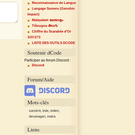
Reconnaissance de Langue
Langage Sumeru (Genshin
Impact)
Malayalam മലയാളം
Télougou తెలుగు
Chiffre du Scarabée d'Or
3‡0†2?3
LISTE DES OUTILS DCODE
Soutenir dCode
Participer au forum Discord :
Discord
Forum/Aide
Mots-clés
,
,
,
sanskrit
inde
indien
,
devanagari
matra
Liens