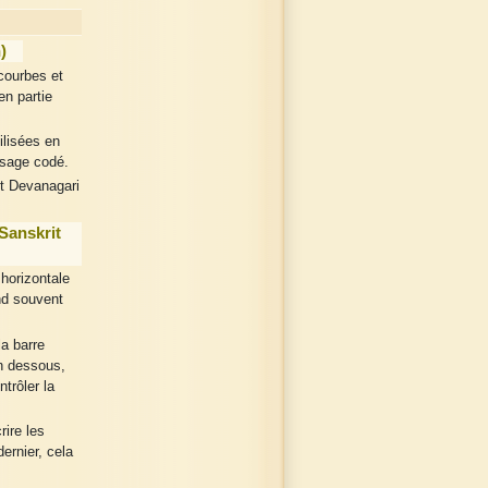
)
courbes et
en partie
ilisées en
ssage codé.
et Devanagari
Sanskrit
 horizontale
nd souvent
a barre
 dessous,
ntrôler la
rire les
ernier, cela