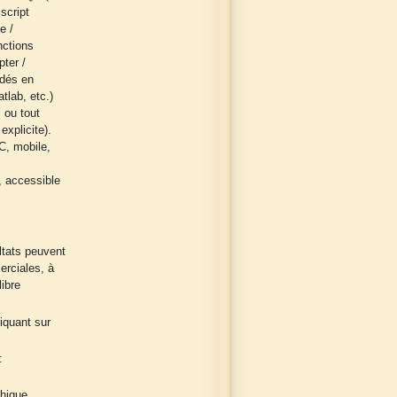
 script
e /
nctions
pter /
odés en
tlab, etc.)
 ou tout
explicite).
C, mobile,
, accessible
ultats peuvent
erciales, à
ibre
liquant sur
:
phique