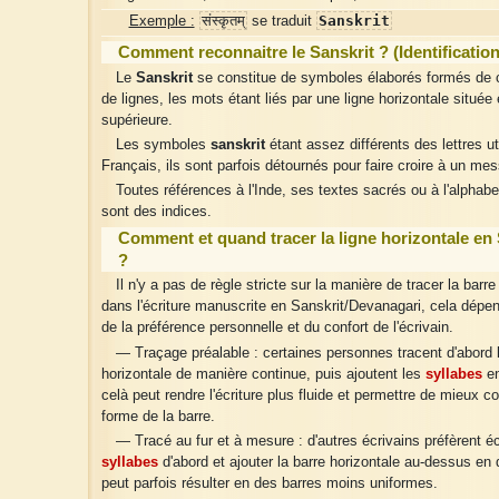
संस्कृतम्
Sanskrit
Exemple :
se traduit
Comment reconnaitre le Sanskrit ? (Identification
Le
Sanskrit
se constitue de symboles élaborés formés de 
de lignes, les mots étant liés par une ligne horizontale située 
supérieure.
Les symboles
sanskrit
étant assez différents des lettres ut
Français, ils sont parfois détournés pour faire croire à un me
Toutes références à l'Inde, ses textes sacrés ou à l'alphab
sont des indices.
Comment et quand tracer la ligne horizontale en 
?
Il n'y a pas de règle stricte sur la manière de tracer la barre
dans l'écriture manuscrite en Sanskrit/Devanagari, cela dépe
de la préférence personnelle et du confort de l'écrivain.
— Traçage préalable : certaines personnes tracent d'abord l
horizontale de manière continue, puis ajoutent les
syllabes
en
celà peut rendre l'écriture plus fluide et permettre de mieux co
forme de la barre.
— Tracé au fur et à mesure : d'autres écrivains préfèrent éc
syllabes
d'abord et ajouter la barre horizontale au-dessus en d
peut parfois résulter en des barres moins uniformes.