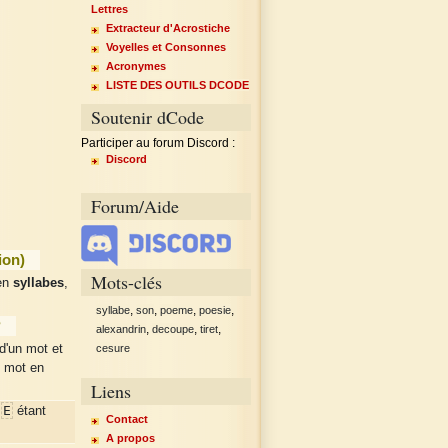
Lettres
Extracteur d'Acrostiche
Voyelles et Consonnes
Acronymes
LISTE DES OUTILS DCODE
Soutenir dCode
Participer au forum Discord :
Discord
Forum/Aide
ion)
Mots-clés
 en
syllabes
,
,
,
,
,
syllabe
son
poeme
poesie
?
,
,
,
alexandrin
decoupe
tiret
d'un mot et
cesure
e mot en
Liens
E
r
étant
Contact
A propos