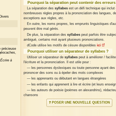
Pourquoi la séparation peut contenir des erreurs
La séparation des
syllabes
est un défi technique qui inclut
nombreuses règles propres à la prononciation des langues, d
Divers
exceptions aux règles, etc.
En outre, les noms propres, les emprunts linguistiques d'au
peuvent être mal gérés.
De plus, la séparation des
syllabes
peut parfois être subje
ambiguë, certains mot ayant plusieurs prononciations.
dCode utilise les motifs de césure disponibles
ici
e précieuse
Pourquoi utiliser un séparateur de syllabes ?
 géocaches,
Utiliser un séparateur de
syllabes
peut à améliorer / faciliter
?
Écrire à
l'écriture et la prononciation. Il est utile pour :
— les personnes dyslexiques ou toute personne ayant des d
prononcer des sons ou à épeler des mots complexes
— les apprenants ou débutant en langues étrangères
— les enfants qui apprenent à lire et écrire (et leurs enseig
— les auteurs de poésie (poèmes en alexandrins), rédacteu
chansons
❓ POSER UNE NOUVELLE QUESTION