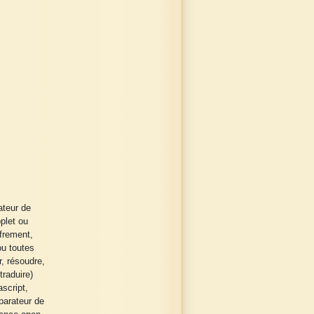
ateur de
plet ou
ffrement,
ou toutes
r, résoudre,
traduire)
script,
parateur de