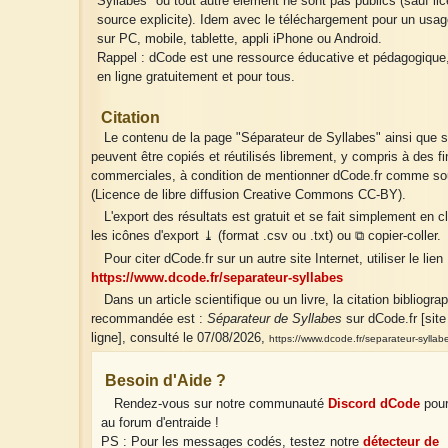
Syllabes" ou tout autre élément ne sont pas publics (sauf li
source explicite). Idem avec le téléchargement pour un usag
sur PC, mobile, tablette, appli iPhone ou Android.
Rappel : dCode est une ressource éducative et pédagogique
en ligne gratuitement et pour tous.
Citation
Le contenu de la page "Séparateur de Syllabes" ainsi que s
peuvent être copiés et réutilisés librement, y compris à des fi
commerciales, à condition de mentionner dCode.fr comme so
(Licence de libre diffusion Creative Commons CC-BY).
L'export des résultats est gratuit et se fait simplement en c
les icônes d'export ⤓ (format .csv ou .txt) ou ⧉ copier-coller.
Pour citer dCode.fr sur un autre site Internet, utiliser le lien 
https://www.dcode.fr/separateur-syllabes
Dans un article scientifique ou un livre, la citation bibliogra
recommandée est :
Séparateur de Syllabes
sur dCode.fr [sit
ligne], consulté le 07/08/2026,
https://www.dcode.fr/separateur-syllab
Besoin d'Aide ?
Rendez-vous sur notre communauté
Discord dCode
pour
au forum d'entraide !
PS : Pour les messages codés, testez notre
détecteur de