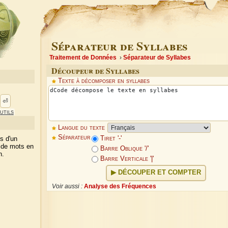
Séparateur de Syllabes
Traitement de Données
Séparateur de Syllabes
Découpeur de Syllabes
Texte à décomposer en syllabes
⏎
utils
Langue du texte
Séparateur
s d'un
Tiret '-'
n de mots en
Barre Oblique '/'
n.
Barre Verticale '|'
DÉCOUPER ET COMPTER
Voir aussi :
Analyse des Fréquences