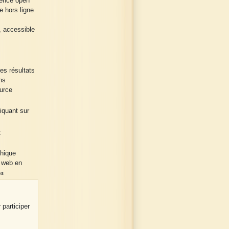
cence open
e hors ligne
, accessible
es résultats
ns
urce
liquant sur
:
phique
e web en
es
 participer