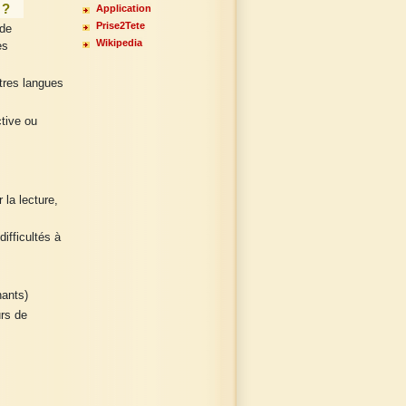
 ?
Application
Prise2Tete
 de
Wikipedia
es
tres langues
ctive ou
 la lecture,
ifficultés à
nants)
rs de