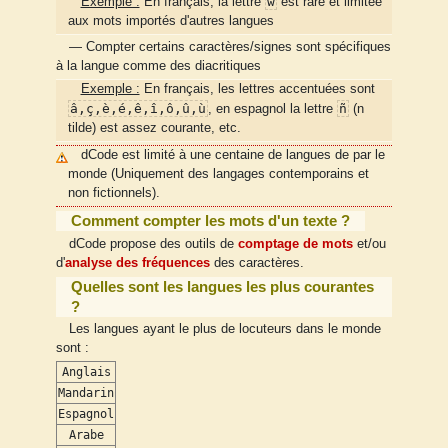
w
Exemple :
En français, la lettre
est rare et limitée
aux mots importés d'autres langues
— Compter certains caractères/signes sont spécifiques
à la langue comme des diacritiques
Exemple :
En français, les lettres accentuées sont
â,ç,è,é,ê,î,ô,û,ù
ñ
, en espagnol la lettre
(n
tilde) est assez courante, etc.
dCode est limité à une centaine de langues de par le
monde (Uniquement des langages contemporains et
non fictionnels).
Comment compter les mots d'un texte ?
dCode propose des outils de
comptage de mots
et/ou
d'
analyse des fréquences
des caractères.
Quelles sont les langues les plus courantes
?
Les langues ayant le plus de locuteurs dans le monde
sont :
Anglais
Mandarin
Espagnol
Arabe