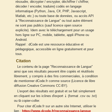
résoudre, décrypter / encrypter, déchiffrer / chiffrer,
décoder / encoder, traduire) codés en langage
informatique (Python, Java, C#, PHP, Javascript,
Matlab, etc.) ou toute base de données, ou accès API
à "Reconnaissance de Langue" ou tout autre élément
ne sont pas publics (sauf licence open source
explicite). Idem avec le téléchargement pour un usage
hors ligne sur PC, mobile, tablette, appli iPhone ou
Android.
Rappel : dCode est une ressource éducative et
pédagogique, accessible en ligne gratuitement et pour
tous.
Citation
Le contenu de la page "Reconnaissance de Langue"
ainsi que ses résultats peuvent être copiés et réutilisés
librement, y compris à des fins commerciales, à condition
de mentionner dCode.fr comme source (Licence de libre
diffusion Creative Commons CC-BY).
L'export des résultats est gratuit et se fait simplement
en cliquant sur les icônes d'export ⤓ (format .csv ou .txt)
ou ⧉ copier-coller.
Pour citer dCode.fr sur un autre site Internet, utiliser le
lien :
https://www.dcode.fr/reconnaissance-langue