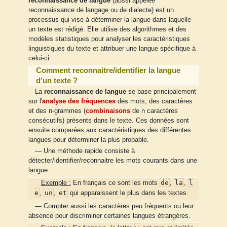
reconnaissance de langue
(aussi appelée
reconnaissance de langage ou de dialecte) est un
processus qui vise à déterminer la langue dans laquelle
un texte est rédigé. Elle utilise des algorithmes et des
modèles statistiques pour analyser les caractéristiques
linguistiques du texte et attribuer une langue spécifique à
celui-ci.
Comment reconnaitre/identifier la langue
d'un texte ?
La
reconnaissance de langue
se base principalement
sur l'
analyse des fréquences
des mots, des caractères
et des n-grammes (
combinaisons
de n caractères
consécutifs) présents dans le texte. Ces données sont
ensuite comparées aux caractéristiques des différentes
langues pour déterminer la plus probable.
— Une méthode rapide consiste à
détecter/identifier/reconnaitre les mots courants dans une
langue.
de
la
l
Exemple :
En français ce sont les mots
,
,
e
un
et
,
,
qui apparaissent le plus dans les textes.
— Compter aussi les caractères peu fréquents ou leur
absence pour discriminer certaines langues étrangères.