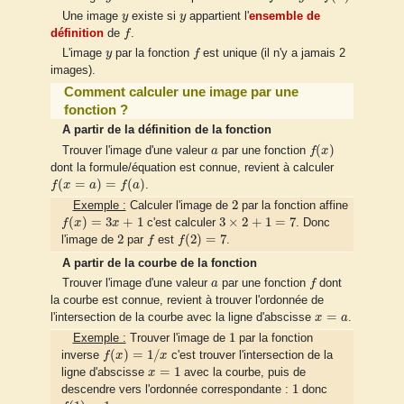
y
y
Une image
y
existe si
y
appartient l'
ensemble de
f
définition
de
f
.
f
y
L'image
y
par la fonction
f
est unique (il n'y a jamais 2
images).
Comment calculer une image par une
fonction ?
A partir de la définition de la fonction
f
(
x
)
a
(
)
Trouver l'image d'une valeur
a
par une fonction
f
x
dont la formule/équation est connue, revient à calculer
f
(
x
=
a
)
=
f
(
a
)
(
=
)
=
(
)
f
x
a
f
a
.
2
2
Exemple :
Calculer l'image de
par la fonction affine
f
(
x
)
=
3
x
+
1
3
×
2
+
1
=
7
(
)
=
3
+
1
3
×
2
+
1
=
7
f
x
x
c'est calculer
. Donc
f
f
(
2
)
=
7
2
2
(
2
)
=
7
l'image de
par
f
est
f
.
A partir de la courbe de la fonction
f
a
Trouver l'image d'une valeur
a
par une fonction
f
dont
la courbe est connue, revient à trouver l'ordonnée de
x
=
a
=
l'intersection de la courbe avec la ligne d'abscisse
x
a
.
1
1
Exemple :
Trouver l'image de
par la fonction
f
(
x
)
=
1
/
x
(
)
=
1
/
inverse
f
x
x
c'est trouver l'intersection de la
x
=
1
=
1
ligne d'abscisse
x
avec la courbe, puis de
1
1
descendre vers l'ordonnée correspondante :
donc
f
(
1
)
=
1