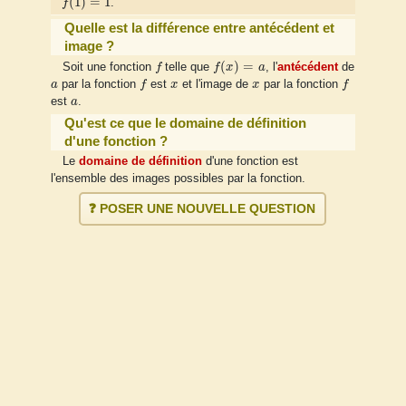
(
1
)
=
1
f
.
Quelle est la différence entre antécédent et
image ?
f
f
(
x
)
=
a
(
)
=
Soit une fonction
f
telle que
f
x
a
, l'
antécédent
de
f
f
a
x
x
a
par la fonction
f
est
x
et l'image de
x
par la fonction
f
a
est
a
.
Qu'est ce que le domaine de définition
d'une fonction ?
Le
domaine de définition
d'une fonction est
l'ensemble des images possibles par la fonction.
❓ POSER UNE NOUVELLE QUESTION