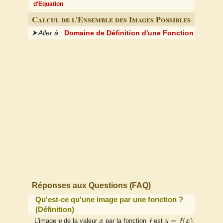
d'Equation
Calcul de l'Ensemble des Images Possibles
⮞ Aller à :
Domaine de Définition d'une Fonction
Réponses aux Questions (FAQ)
Qu'est-ce qu'une image par une fonction ?
(Définition)
f
y
=
f
(
x
)
y
x
=
(
)
L'image
y
de la valeur
x
par la fonction
f
est
y
f
x
.