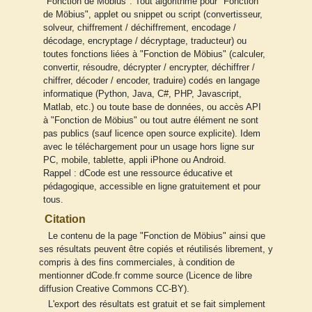
"Fonction de Möbius". Tout algorithme pour "Fonction
de Möbius", applet ou snippet ou script (convertisseur,
solveur, chiffrement / déchiffrement, encodage /
décodage, encryptage / décryptage, traducteur) ou
toutes fonctions liées à "Fonction de Möbius" (calculer,
convertir, résoudre, décrypter / encrypter, déchiffrer /
chiffrer, décoder / encoder, traduire) codés en langage
informatique (Python, Java, C#, PHP, Javascript,
Matlab, etc.) ou toute base de données, ou accès API
à "Fonction de Möbius" ou tout autre élément ne sont
pas publics (sauf licence open source explicite). Idem
avec le téléchargement pour un usage hors ligne sur
PC, mobile, tablette, appli iPhone ou Android.
Rappel : dCode est une ressource éducative et
pédagogique, accessible en ligne gratuitement et pour
tous.
Citation
Le contenu de la page "Fonction de Möbius" ainsi que
ses résultats peuvent être copiés et réutilisés librement, y
compris à des fins commerciales, à condition de
mentionner dCode.fr comme source (Licence de libre
diffusion Creative Commons CC-BY).
L'export des résultats est gratuit et se fait simplement