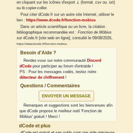
en cliquant sur les icônes d'export ⤓ (format .csv ou .txt)
ou ⧉ copier-coller.
Pour citer dCode.fr sur un autre site Internet, utiliser le
lien :
https://www.dcode.fr/fonction-mobius
Dans un article scientifique ou un livre, la citation
bibliographique recommandée est :
Fonction de Möbius
sur dCode.fr [site web en ligne], consulté le 09/08/2026,
https://www.dcode.fr/fonction-mobius
Besoin d'Aide ?
Rendez-vous sur notre communauté
Discord
dCode
pour participer au forum d'entraide !
PS : Pour les messages codés, testez notre
détecteur de chiffrement
!
Questions / Commentaires
ENVOYER UN MESSAGE
Remarques et suggestions sont les bienvenues afin
que dCode propose le meilleur outil 'Fonction de
Möbius' gratuit ! Merci !
dCode et plus
dCode est gratuit et ses outils sont une aide précieuse