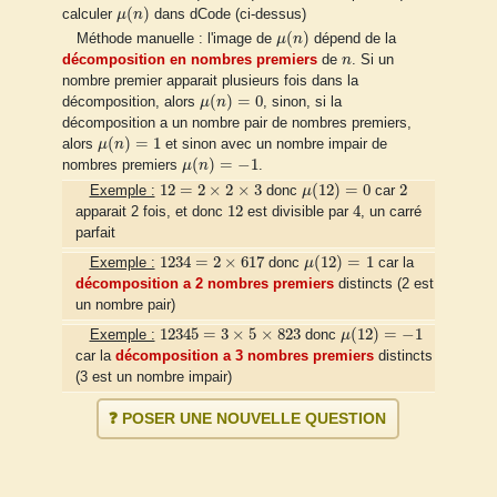
μ
(
n
)
(
)
calculer
μ
n
dans dCode (ci-dessus)
μ
(
n
)
(
)
Méthode manuelle : l'image de
μ
n
dépend de la
n
décomposition en nombres premiers
de
n
. Si un
nombre premier apparait plusieurs fois dans la
μ
(
n
)
=
0
(
)
=
0
décomposition, alors
μ
n
, sinon, si la
décomposition a un nombre pair de nombres premiers,
μ
(
n
)
=
1
(
)
=
1
alors
μ
n
et sinon avec un nombre impair de
μ
(
n
)
=
−
1
(
)
=
−
1
nombres premiers
μ
n
.
μ
(
12
)
=
0
12
=
2
×
2
×
3
2
12
=
2
×
2
×
3
(
12
)
=
0
2
Exemple :
donc
μ
car
12
4
12
4
apparait 2 fois, et donc
est divisible par
, un carré
parfait
μ
(
12
)
=
1
1234
=
2
×
617
1234
=
2
×
617
(
12
)
=
1
Exemple :
donc
μ
car la
décomposition a 2 nombres premiers
distincts (2 est
un nombre pair)
μ
(
12
)
=
−
1
12345
=
3
×
5
×
823
12345
=
3
×
5
×
823
(
12
)
=
−
1
Exemple :
donc
μ
car la
décomposition a 3 nombres premiers
distincts
(3 est un nombre impair)
❓ POSER UNE NOUVELLE QUESTION