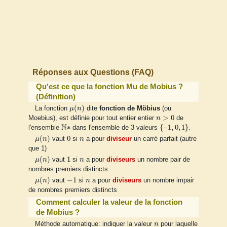
Réponses aux Questions (FAQ)
Qu'est ce que la fonction Mu de Mobius ?
(Définition)
μ
(
n
)
(
)
La fonction
μ
n
dite
fonction de Möbius
(ou
n
>
0
>
0
Moebius), est définie pour tout entier entier
n
de
N
∗
{
–
1
,
0
,
1
}
N
∗
{
–
1
,
0
,
1
}
l'ensemble
dans l'ensemble de 3 valeurs
.
μ
(
n
)
0
n
(
)
0
μ
n
vaut
si
n
a pour
diviseur
un carré parfait (autre
que 1)
μ
(
n
)
1
n
(
)
1
μ
n
vaut
si
n
a pour
diviseurs
un nombre pair de
nombres premiers distincts
μ
(
n
)
−
1
n
(
)
−
1
μ
n
vaut
si
n
a pour
diviseurs
un nombre impair
de nombres premiers distincts
Comment calculer la valeur de la fonction
de Mobius ?
n
Méthode automatique: indiquer la valeur
n
pour laquelle