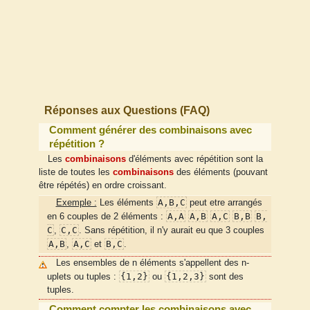
Réponses aux Questions (FAQ)
Comment générer des combinaisons avec
répétition ?
Les
combinaisons
d'éléments avec répétition sont la
liste de toutes les
combinaisons
des éléments (pouvant
être répétés) en ordre croissant.
A,B,C
Exemple :
Les éléments
peut etre arrangés
A,A
A,B
A,C
B,B
B,
en 6 couples de 2 éléments :
C
C,C
,
. Sans répétition, il n'y aurait eu que 3 couples
A,B
A,C
B,C
,
et
.
Les ensembles de n éléments s'appellent des n-
{1,2}
{1,2,3}
uplets ou tuples :
ou
sont des
tuples.
Comment compter les combinaisons avec