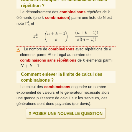
répétition ?
Le dénombrement des
combinaisons
répétées de k
éléments (une k-
combinaison
) parmi une liste de N est
Γ
n
k
k
Γ
noté
et
n
Γ
n
k
=
(
n
+
k
−
1
k
)
=
(
n
+
k
−
1
)
!
k
!
(
n
−
1
)
!
(
+
−
1
)
!
n
k
+
−
1
(
)
n
k
k
Γ
=
=
n
!
(
−
1
)
!
k
k
n
k
Le nombre de
combinaisons
avec répétitions de
k
N
éléments parmi
N
est égal au nombre de
k
combinaisons sans répétitions
de
k
éléments parmi
N
+
k
−
1
+
−
1
N
k
.
Comment enlever la limite de calcul des
combinaisons ?
Le calcul des
combinaisons
engendre un nombre
exponentiel de valeurs et le générateur nécessite alors
une grande puissance de calcul sur les serveurs, ces
générations sont donc payantes (sur devis).
❓ POSER UNE NOUVELLE QUESTION