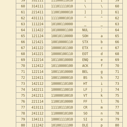
59
332111
11100011010
[
[
59
60
314111
11101111010
\
\
60
61
221411
11001000010
]
]
61
62
431111
11110001010
^
^
62
63
111224
10100110000
_
_
63
64
111422
10100001100
NUL
`
64
65
121124
10010110000
SOH
a
65
66
121421
10010000110
STX
b
66
67
141122
10000101100
ETX
c
67
68
141221
10000100110
EOT
d
68
69
112214
10110010000
ENQ
e
69
70
112412
10110000100
ACK
f
70
71
122114
10011010000
BEL
g
71
72
122411
10011000010
BS
h
72
73
142112
10000110100
HT
i
73
74
142211
10000110010
LF
j
74
75
241211
11000010010
VT
k
75
76
221114
11001010000
FF
l
76
77
413111
11110111010
CR
m
77
78
241112
11000010100
SO
n
78
79
134111
10001111010
SI
o
79
80
111242
10100111100
DLE
p
80