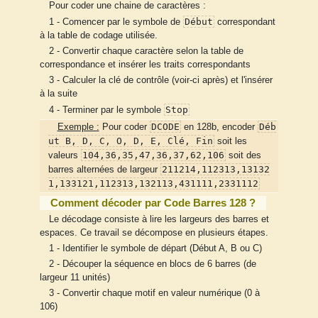
Pour coder une chaine de caractères :
Début
1 - Comencer par le symbole de
correspondant
à la table de codage utilisée.
2 - Convertir chaque caractère selon la table de
correspondance et insérer les traits correspondants
3 - Calculer la clé de contrôle (voir-ci après) et l'insérer
à la suite
Stop
4 - Terminer par le symbole
DCODE
Déb
Exemple :
Pour coder
en 128b, encoder
ut B, D, C, O, D, E, Clé, Fin
soit les
104,36,35,47,36,37,62,106
valeurs
soit des
211214,112313,13132
barres alternées de largeur
1,133121,112313,132113,431111,2331112
Comment décoder par Code Barres 128 ?
Le décodage consiste à lire les largeurs des barres et
espaces. Ce travail se décompose en plusieurs étapes.
1 - Identifier le symbole de départ (Début A, B ou C)
2 - Découper la séquence en blocs de 6 barres (de
largeur 11 unités)
3 - Convertir chaque motif en valeur numérique (0 à
106)