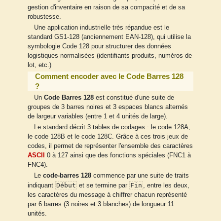
gestion d'inventaire en raison de sa compacité et de sa
robustesse.
Une application industrielle très répandue est le
standard GS1-128 (anciennement EAN-128), qui utilise la
symbologie Code 128 pour structurer des données
logistiques normalisées (identifiants produits, numéros de
lot, etc.)
Comment encoder avec le Code Barres 128
?
Un
Code Barres 128
est constitué d'une suite de
groupes de 3 barres noires et 3 espaces blancs alternés
de largeur variables (entre 1 et 4 unités de large).
Le standard décrit 3 tables de codages : le code 128A,
le code 128B et le code 128C. Grâce à ces trois jeux de
codes, il permet de représenter l'ensemble des caractères
ASCII
0 à 127 ainsi que des fonctions spéciales (FNC1 à
FNC4).
Le
code-barres 128
commence par une suite de traits
Début
Fin
indiquant
et se termine par
, entre les deux,
les caractères du message à chiffrer chacun représenté
par 6 barres (3 noires et 3 blanches) de longueur 11
unités.