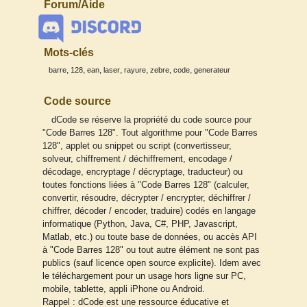
Forum/Aide
Mots-clés
,
,
,
,
,
,
,
barre
128
ean
laser
rayure
zebre
code
generateur
Code source
dCode se réserve la propriété du code source pour
"Code Barres 128". Tout algorithme pour "Code Barres
128", applet ou snippet ou script (convertisseur,
solveur, chiffrement / déchiffrement, encodage /
décodage, encryptage / décryptage, traducteur) ou
toutes fonctions liées à "Code Barres 128" (calculer,
convertir, résoudre, décrypter / encrypter, déchiffrer /
chiffrer, décoder / encoder, traduire) codés en langage
informatique (Python, Java, C#, PHP, Javascript,
Matlab, etc.) ou toute base de données, ou accès API
à "Code Barres 128" ou tout autre élément ne sont pas
publics (sauf licence open source explicite). Idem avec
le téléchargement pour un usage hors ligne sur PC,
mobile, tablette, appli iPhone ou Android.
Rappel : dCode est une ressource éducative et