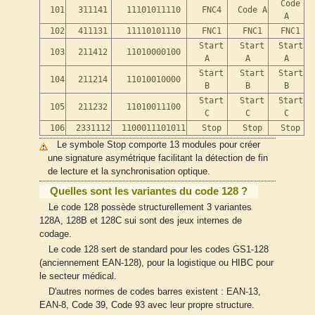
Code
101
311141
11101011110
FNC4
Code A
A
102
411131
11110101110
FNC1
FNC1
FNC1
Start
Start
Start
103
211412
11010000100
A
A
A
Start
Start
Start
104
211214
11010010000
B
B
B
Start
Start
Start
105
211232
11010011100
C
C
C
106
2331112
1100011101011
Stop
Stop
Stop
Le symbole Stop comporte 13 modules pour créer
une signature asymétrique facilitant la détection de fin
de lecture et la synchronisation optique.
Quelles sont les variantes du code 128 ?
Le code 128 possède structurellement 3 variantes
128A, 128B et 128C sui sont des jeux internes de
codage.
Le code 128 sert de standard pour les codes GS1-128
(anciennement EAN-128), pour la logistique ou HIBC pour
le secteur médical.
D'autres normes de codes barres existent : EAN-13,
EAN-8, Code 39, Code 93 avec leur propre structure.