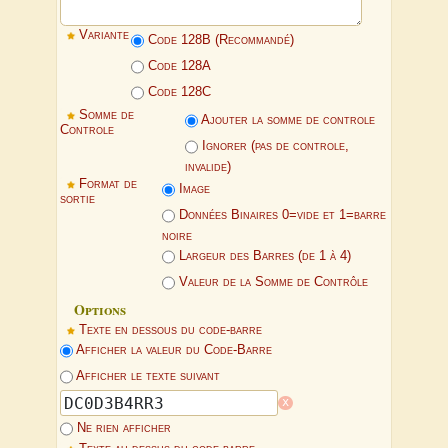
Variante
Code 128B (Recommandé)
Code 128A
Code 128C
Somme de
Ajouter la somme de controle
Controle
Ignorer (pas de controle,
invalide)
Format de
Image
sortie
Données Binaires 0=vide et 1=barre
noire
Largeur des Barres (de 1 à 4)
Valeur de la Somme de Contrôle
Options
Texte en dessous du code-barre
Afficher la valeur du Code-Barre
Afficher le texte suivant
x
Ne rien afficher