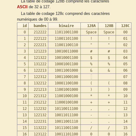
La table de codage 128B comprend les caractères
ASCII
de 32 à 127.
La table de codage 128c comprend des caractères
numériques de 00 à 99.
id
bandes
binaire
128A
128B
128C
0
212222
11011001100
Space
Space
00
1
222122
11001101100
!
!
01
2
222221
11001100110
"
"
02
3
121223
10010011000
#
#
03
4
121322
10010001100
$
$
04
5
131222
10001001100
%
%
05
6
122213
10011001000
&
&
06
7
122312
10011000100
07
8
132212
10001100100
(
(
08
9
221213
11001001000
)
)
09
10
221312
11001000100
*
*
10
11
231212
11000100100
+
+
11
12
112232
10110011100
,
,
12
13
122132
10011011100
-
-
13
14
122231
10011001110
.
.
14
15
113222
10111001100
/
/
15
16
123122
10011101100
0
0
16