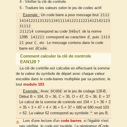
4 - Vérifier la clé de controle.
5 - Traduire les valeurs selon le jeu de codes actif.
2112
Exemple :
Un code barre a pour message brut
1414122113132113411114122111221412142123
31112
211214
Début
correspond au code
de la norme
141221
d
1313
128B.
correspond au caractère
, puis
21
C
pour
, etc. Le message contenu dans le code
dCode
barre est
.
Comment calculer la clé de controle
EAN128 ?
La clé de contrôle est calculée en effectuant la somme
de la valeur du symbole de départ avec chaque valeur
encodée dans le code-barres multipliée par sa position, le
tout
modulo 103
.
DCODE
Exemple :
Avec
et le jeu de codage 128-B,
Début B = 104, D = 36, C = 35, O = 47, D = 36, E = 37
Le calcul de la somme de controle est 104 + 1 × 36 + 2
× 35 + 3 × 47 + 4 × 36 + 5 × 37 = 680 et 680 mod 103
^
= 62. La valeur 62 correspond au symbole
en jeu B.
Lors d'une lecture d'un
code barres
, si l'égalité n'est
pas vérifiée, le code est invalide. Le générateur dCode