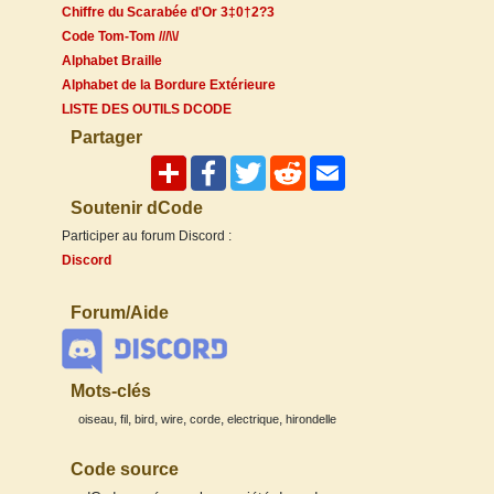
Chiffre du Scarabée d'Or 3‡0†2?3
Code Tom-Tom ///\\/
Alphabet Braille
Alphabet de la Bordure Extérieure
LISTE DES OUTILS DCODE
Partager
Soutenir dCode
Participer au forum Discord :
Discord
Forum/Aide
Mots-clés
,
,
,
,
,
,
oiseau
fil
bird
wire
corde
electrique
hirondelle
Code source