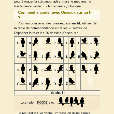
peut évoquer la stéganographie, mais le mécanisme
fondamental reste un chiffrement symbolique.
Comment encoder avec Oiseaux sur un Fil
?
Pour encoder avec des
oiseaux sur un fil
, utiliser de
la table de correspondance entre les 26 lettres de
l'alphabet latin et les 26 dessins d'oiseaux :
A
B
C
D
E
F
G
H
I
J
K
L
M
N
O
P
Q
R
S
T
U
V
W
X
Y
Z
dCode.fr
DCODE
Exemple :
s'écrit
Le résultat visuel donne l'impression d'une simple