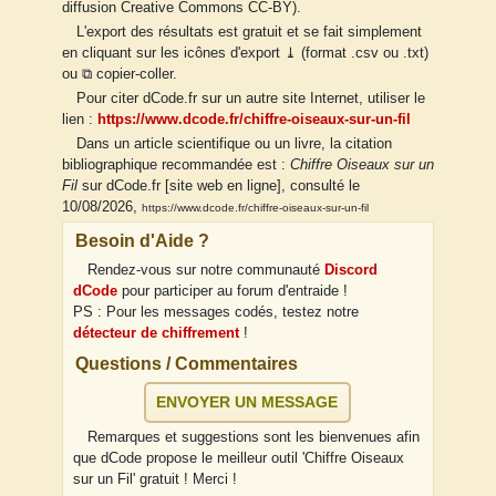
diffusion Creative Commons CC-BY).
L'export des résultats est gratuit et se fait simplement
en cliquant sur les icônes d'export ⤓ (format .csv ou .txt)
ou ⧉ copier-coller.
Pour citer dCode.fr sur un autre site Internet, utiliser le
lien :
https://www.dcode.fr/chiffre-oiseaux-sur-un-fil
Dans un article scientifique ou un livre, la citation
bibliographique recommandée est :
Chiffre Oiseaux sur un
Fil
sur dCode.fr [site web en ligne], consulté le
10/08/2026,
https://www.dcode.fr/chiffre-oiseaux-sur-un-fil
Besoin d'Aide ?
Rendez-vous sur notre communauté
Discord
dCode
pour participer au forum d'entraide !
PS : Pour les messages codés, testez notre
détecteur de chiffrement
!
Questions / Commentaires
ENVOYER UN MESSAGE
Remarques et suggestions sont les bienvenues afin
que dCode propose le meilleur outil 'Chiffre Oiseaux
sur un Fil' gratuit ! Merci !