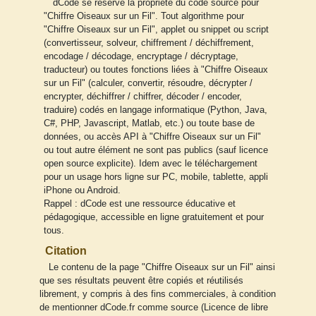
dCode se réserve la propriété du code source pour
"Chiffre Oiseaux sur un Fil". Tout algorithme pour
"Chiffre Oiseaux sur un Fil", applet ou snippet ou script
(convertisseur, solveur, chiffrement / déchiffrement,
encodage / décodage, encryptage / décryptage,
traducteur) ou toutes fonctions liées à "Chiffre Oiseaux
sur un Fil" (calculer, convertir, résoudre, décrypter /
encrypter, déchiffrer / chiffrer, décoder / encoder,
traduire) codés en langage informatique (Python, Java,
C#, PHP, Javascript, Matlab, etc.) ou toute base de
données, ou accès API à "Chiffre Oiseaux sur un Fil"
ou tout autre élément ne sont pas publics (sauf licence
open source explicite). Idem avec le téléchargement
pour un usage hors ligne sur PC, mobile, tablette, appli
iPhone ou Android.
Rappel : dCode est une ressource éducative et
pédagogique, accessible en ligne gratuitement et pour
tous.
Citation
Le contenu de la page "Chiffre Oiseaux sur un Fil" ainsi
que ses résultats peuvent être copiés et réutilisés
librement, y compris à des fins commerciales, à condition
de mentionner dCode.fr comme source (Licence de libre