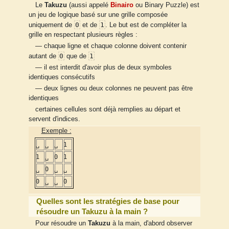
Le
Takuzu
(aussi appelé
Binairo
ou Binary Puzzle) est
un jeu de logique basé sur une grille composée
0
1
uniquement de
et de
. Le but est de compléter la
grille en respectant plusieurs règles :
— chaque ligne et chaque colonne doivent contenir
0
1
autant de
que de
— il est interdit d'avoir plus de deux symboles
identiques consécutifs
— deux lignes ou deux colonnes ne peuvent pas être
identiques
certaines cellules sont déjà remplies au départ et
servent d'indices.
Exemple :
␣
␣
␣
1
1
␣
0
1
␣
0
␣
␣
0
␣
␣
0
Quelles sont les stratégies de base pour
résoudre un Takuzu à la main ?
Pour résoudre un
Takuzu
à la main, d'abord observer