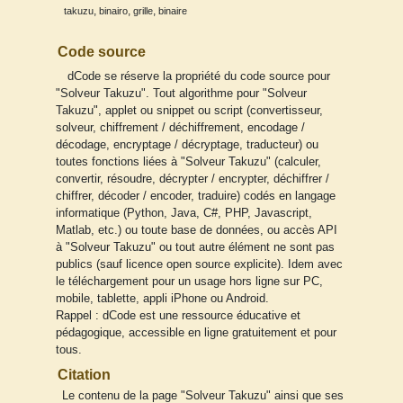
,
,
,
takuzu
binairo
grille
binaire
Code source
dCode se réserve la propriété du code source pour
"Solveur Takuzu". Tout algorithme pour "Solveur
Takuzu", applet ou snippet ou script (convertisseur,
solveur, chiffrement / déchiffrement, encodage /
décodage, encryptage / décryptage, traducteur) ou
toutes fonctions liées à "Solveur Takuzu" (calculer,
convertir, résoudre, décrypter / encrypter, déchiffrer /
chiffrer, décoder / encoder, traduire) codés en langage
informatique (Python, Java, C#, PHP, Javascript,
Matlab, etc.) ou toute base de données, ou accès API
à "Solveur Takuzu" ou tout autre élément ne sont pas
publics (sauf licence open source explicite). Idem avec
le téléchargement pour un usage hors ligne sur PC,
mobile, tablette, appli iPhone ou Android.
Rappel : dCode est une ressource éducative et
pédagogique, accessible en ligne gratuitement et pour
tous.
Citation
Le contenu de la page "Solveur Takuzu" ainsi que ses