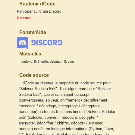
Soutenir dCode
Participer au forum Discord :
Discord
Forum/Aide
Mots-clés
,
,
,
,
,
sudoku
5x5
grille
debutant
5
cinq
Code source
dCode se réserve la propriété du code source pour
"Solveur Sudoku 5x5". Tout algorithme pour "Solveur
Sudoku 5x5", applet ou snippet ou script
(convertisseur, solveur, chiffrement / déchiffrement,
encodage / décodage, encryptage / décryptage,
traducteur) ou toutes fonctions liées à "Solveur Sudoku
5x5" (calculer, convertir, résoudre, décrypter /
encrypter, déchiffrer / chiffrer, décoder / encoder,
traduire) codés en langage informatique (Python, Java,
C#, PHP, Javascript, Matlab, etc.) ou toute base de