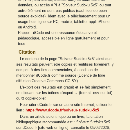
données, ou accès API à "Solveur Sudoku 5x5" ou tout
autre élément ne sont pas publics (sauf licence open
source explicite). Idem avec le téléchargement pour un
usage hors ligne sur PC, mobile, tablette, appli iPhone
ou Android.
Rappel : dCode est une ressource éducative et
pédagogique, accessible en ligne gratuitement et pour
tous.
Citation
Le contenu de la page "Solveur Sudoku 5x5" ainsi que
ses résultats peuvent être copiés et réutilisés librement, y
compris à des fins commerciales, à condition de
mentionner dCode.fr comme source (Licence de libre
diffusion Creative Commons CC-BY).
L'export des résultats est gratuit et se fait simplement
en cliquant sur les icônes d'export ⤓ (format .csv ou .txt)
ou ⧉ copier-coller.
Pour citer dCode.fr sur un autre site Internet, utiliser le
lien :
https://www.dcode.fr/solveur-sudoku-5x5
Dans un article scientifique ou un livre, la citation
bibliographique recommandée est :
Solveur Sudoku 5x5
sur dCode.fr [site web en ligne], consulté le 08/08/2026,