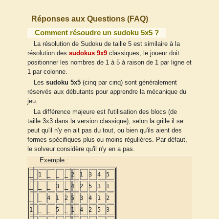
Réponses aux Questions (FAQ)
Comment résoudre un sudoku 5x5 ?
La résolution de Sudoku de taille 5 est similaire à la
résolution des
sudokus 9x9
classiques, le joueur doit
positionner les nombres de 1 à 5 à raison de 1 par ligne et
1 par colonne.
Les
sudoku 5x5
(cinq par cinq) sont généralement
réservés aux débutants pour apprendre la mécanique du
jeu.
La différence majeure est l'utilisation des blocs (de
taille 3x3 dans la version classique), selon la grille il se
peut qu'il n'y en ait pas du tout, ou bien qu'ils aient des
formes spécifiques plus ou moins régulières. Par défaut,
le solveur considère qu'il n'y en a pas.
Exemple :
_
1
_
_
_
2
1
3
4
5
_
_
_
3
_
4
2
5
3
1
_
_
4
1
2
5
3
4
1
2
1
_
_
5
_
1
4
2
5
3