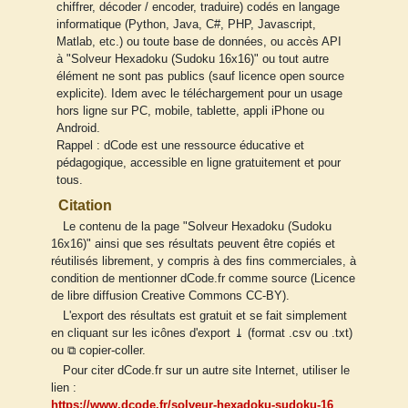
chiffrer, décoder / encoder, traduire) codés en langage
informatique (Python, Java, C#, PHP, Javascript,
Matlab, etc.) ou toute base de données, ou accès API
à "Solveur Hexadoku (Sudoku 16x16)" ou tout autre
élément ne sont pas publics (sauf licence open source
explicite). Idem avec le téléchargement pour un usage
hors ligne sur PC, mobile, tablette, appli iPhone ou
Android.
Rappel : dCode est une ressource éducative et
pédagogique, accessible en ligne gratuitement et pour
tous.
Citation
Le contenu de la page "Solveur Hexadoku (Sudoku
16x16)" ainsi que ses résultats peuvent être copiés et
réutilisés librement, y compris à des fins commerciales, à
condition de mentionner dCode.fr comme source (Licence
de libre diffusion Creative Commons CC-BY).
L'export des résultats est gratuit et se fait simplement
en cliquant sur les icônes d'export ⤓ (format .csv ou .txt)
ou ⧉ copier-coller.
Pour citer dCode.fr sur un autre site Internet, utiliser le
lien :
https://www.dcode.fr/solveur-hexadoku-sudoku-16