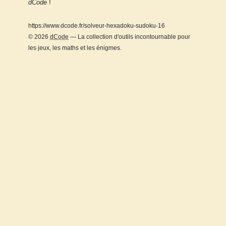
dCode
!
https://www.dcode.fr/solveur-hexadoku-sudoku-16
© 2026
dCode
— La collection d'outils incontournable pour
les jeux, les maths et les énigmes.