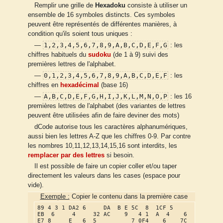
Remplir une grille de
Hexadoku
consiste à utiliser un
ensemble de 16 symboles distincts. Ces symboles
peuvent être représentés de différentes manières, à
condition qu'ils soient tous uniques :
1,2,3,4,5,6,7,8,9,A,B,C,D,E,F,G
—
: les
chiffres habituels du
sudoku
(de 1 à 9) suivi des
premières lettres de l'alphabet.
0,1,2,3,4,5,6,7,8,9,A,B,C,D,E,F
—
: les
chiffres en
hexadécimal
(base 16)
A,B,C,D,E,F,G,H,I,J,K,L,M,N,O,P
—
: les 16
premières lettres de l'alphabet (des variantes de lettres
peuvent être utilisées afin de faire deviner des mots)
dCode autorise tous les caractères alphanumériques,
aussi bien les lettres A-Z que les chiffres 0-9. Par contre
les nombres 10,11,12,13,14,15,16 sont interdits, les
remplacer par des lettres
si besoin.
Il est possible de faire un copier coller et/ou taper
directement les valeurs dans les cases (espace pour
vide).
Exemple :
Copier le contenu dans la première case
89 4 3 1 DA2 6     DA  B E 5C  8  1CF 5     
EB  6     4     32 AC    9   4 1  A  4    6        
E7 8     E   6  5          7 0F4    6    7C   