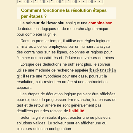
␣
␣
␣
E
8
␣
B
␣
C
1
␣
␣
␣
␣
␣
␣
Comment fonctionne la résolution étapes
par étapes ?
Le
solveur de Hexadoku
applique une
combinaison
de déductions logiques et de recherche algorithmique
pour compléter la grille.
Dans un premier temps, il utilise des règles logiques
similaires à celles employées par un humain : analyse
des contraintes sur les lignes, colonnes et régions pour
éliminer des possibilités et déduire des valeurs certaines.
Lorsque ces déductions ne suffisent plus, le solveur
backtrackin
utilise une méthode de recherche appelée
g
: il teste une hypothèse pour une case, poursuit la
résolution, puis revient en arrière si une contradiction
apparaît.
Les étapes de déduction logique peuvent être affichées
pour expliquer la progression. En revanche, les phases de
test et de retour arrière ne sont généralement pas
détaillées pour des raisons de
lisibilité
.
Selon la grille initiale, il peut exister une ou plusieurs
solutions valides. Le solveur peut en afficher une ou
plusieurs selon sa configuration.