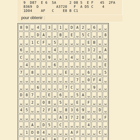
9  D87  E 6  5A      2 08 5  E F   45  2FA 
8369  D        A3720   F  A D5 C    4    
1D04    AF   C    E8 B C1
pour obtenir :
8
9
␣
4
␣
3
␣
1
␣
D
A
2
␣
6
␣
␣
␣
␣
␣
D
A
␣
␣
B
␣
E
␣
5
C
␣
␣
8
␣
␣
1
C
F
␣
5
␣
␣
␣
␣
␣
E
B
␣
␣
6
␣
␣
␣
␣
␣
4
␣
␣
␣
␣
␣
3
2
␣
A
C
␣
␣
␣
␣
9
␣
␣
␣
4
␣
1
␣
␣
A
␣
␣
4
␣
␣
␣
␣
6
␣
␣
␣
␣
␣
␣
␣
␣
E
7
␣
8
␣
␣
␣
␣
␣
E
␣
␣
␣
6
␣
␣
5
␣
␣
␣
␣
␣
␣
␣
␣
␣
␣
7
␣
0
F
4
␣
␣
␣
␣
6
␣
␣
␣
␣
7
C
␣
␣
␣
9
␣
␣
D
8
7
␣
␣
E
␣
6
␣
␣
5
A
␣
␣
␣
␣
␣
␣
2
␣
0
8
␣
5
␣
␣
E
␣
F
␣
␣
␣
4
5
␣
␣
2
F
A
␣
8
3
6
9
␣
␣
D
␣
␣
␣
␣
␣
␣
␣
␣
A
3
7
2
0
␣
␣
␣
F
␣
␣
A
␣
D
5
␣
C
␣
␣
␣
␣
4
␣
␣
␣
␣
1
D
0
4
␣
␣
␣
␣
A
F
␣
␣
␣
C
␣