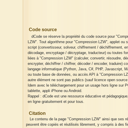
Code source
dCode se réserve la propriété du code source pour "Comp
LZW". Tout algorithme pour "Compression LZW", applet ou s
script (convertisseur, solveur, chiffrement / déchiffrement, 
décodage, encryptage / décryptage, traducteur) ou toutes fo
liées à "Compression LZW" (calculer, convertir, résoudre, déc
encrypter, déchiffrer / chiffrer, décoder / encoder, traduire) c
langage informatique (Python, Java, C#, PHP, Javascript, Ma
ou toute base de données, ou accès API à "Compression LZ
autre élément ne sont pas publics (sauf licence open source 
Idem avec le téléchargement pour un usage hors ligne sur P
tablette, appli iPhone ou Android.
Rappel : dCode est une ressource éducative et pédagogique
en ligne gratuitement et pour tous.
Citation
Le contenu de la page "Compression LZW" ainsi que ses ré
peuvent être copiés et réutilisés librement, y compris à des fi