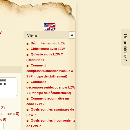
W
Menu
Un problème ?
Déchiffrement du LZW
Chiffrement avec LZW
Qu'est-ce que LZW ?
(Définition)
Comment
compresser/encoder avec LZW
? (Principe de chiffrement)
Comment
décompresser/décoder par LZW
? (Principe de déchiffrement)
Comment reconnaitre un
code LZW ?
 Z)
Quels sont les avantages de
ur stop à 0)
LZW ?
à 9)
Quels sont les inconvénients
de LZW ?