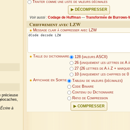
Traiter comme une liste de valeurs décimales
DÉCOMPRESSER
Voir aussi :
Codage de Huffman
—
Transformée de Burrows-
Chiffrement avec LZW
Message clair à compresser avec LZW
Taille du dictionnaire
128 (valeurs ASCII)
26 (uniquement les lettres de A à
27 (26 lettres de A à Z + marque
10 (uniquement les chiffres de 0 
Affichage en Sortie
Tableau de valeurs (décimales)
Code Binaire
Contenu du Dictionnaire
e précieuse
Ratio de Compression
 géocaches,
COMPRESSER
?
Écrire à