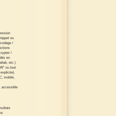
ression
nippet ou
encodage /
nctions
rypter /
odés en
tlab, etc.)
W" ou tout
explicite).
C, mobile,
, accessible
sultats
ns