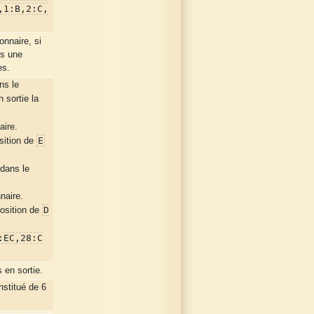
,1:B,2:C,
onnaire, si
rs une
es.
ns le
 sortie la
aire.
E
osition de
dans le
nnaire.
D
position de
:EC,28:C
en sortie.
stitué de 6