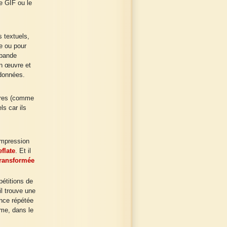
e GIF ou le
s textuels,
e ou pour
 bande
en œuvre et
données.
ires (comme
ls car ils
ompression
flate
. Et il
transformée
pétitions de
l trouve une
uence répétée
ême, dans le