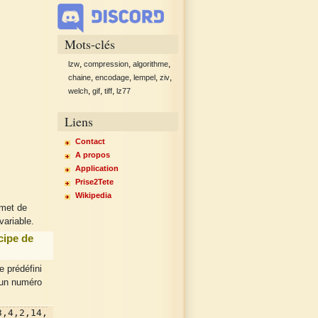
Mots-clés
,
,
,
lzw
compression
algorithme
,
,
,
,
chaine
encodage
lempel
ziv
,
,
,
welch
gif
tiff
lz77
Liens
Contact
A propos
Application
Prise2Tete
Wikipedia
rmet de
 variable.
cipe de
e prédéfini
 un numéro
3,4,2,14,