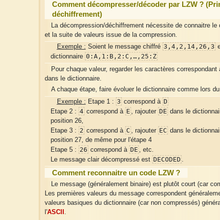
Comment décompresser/décoder par LZW ? (Pri
déchiffrement)
La décompression/déchiffrement nécessite de connaitre le d
et la suite de valeurs issue de la compression.
3,4,2,14,26,3
Exemple :
Soient le message chiffré
e
0:A,1:B,2:C,…,25:Z
dictionnaire
Pour chaque valeur, regarder les caractères correspondant à
dans le dictionnaire.
A chaque étape, faire évoluer le dictionnaire comme lors d
3
D
Exemple :
Etape 1 :
correspond à
4
E
DE
Etape 2 :
correspond à
, rajouter
dans le dictionnai
position 26,
2
C
EC
Etape 3 :
correspond à
, rajouter
dans le dictionnai
position 27, de même pour l'étape 4
26
DE
Etape 5 :
correspond à
, etc.
DECODED
Le message clair décompressé est
.
Comment reconnaitre un code LZW ?
Le message (généralement binaire) est plutôt court (car co
Les premières valeurs du message correspondent généraleme
valeurs basiques du dictionnaire (car non compressés) génér
l'
ASCII
.