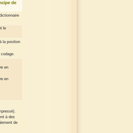
ncipe de
ictionnaire
t le
 la position
u codage.
re en
re en
mpressé).
nt à des
alement de