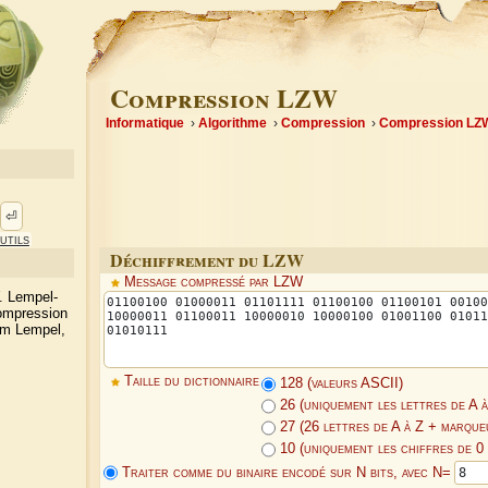
Compression LZW
Informatique
Algorithme
Compression
Compression LZ
⏎
utils
Déchiffrement du LZW
Message compressé par LZW
. Lempel-
compression
am Lempel,
Taille du dictionnaire
128 (valeurs ASCII)
26 (uniquement les lettres de A à
27 (26 lettres de A à Z + marque
10 (uniquement les chiffres de 0 
Traiter comme du binaire encodé sur N bits, avec N=