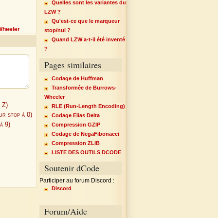
Quelles sont les variantes du
LZW ?
Qu'est-ce que le marqueur
Wheeler
stop/nul ?
Quand LZW a-t-il été inventé
?
Pages similaires
Codage de Huffman
Transformée de Burrows-
Wheeler
 Z)
RLE (Run-Length Encoding)
ur stop à 0)
Codage Elias Delta
à 9)
Compression GZIP
Codage de NegaFibonacci
Compression ZLIB
LISTE DES OUTILS DCODE
Soutenir dCode
Participer au forum Discord :
Discord
Forum/Aide