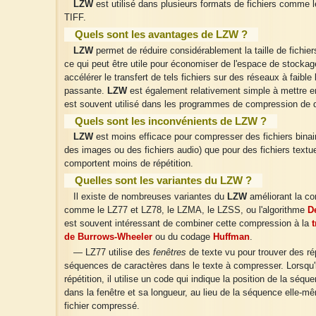
LZW
est utilisé dans plusieurs formats de fichiers comme l
TIFF.
Quels sont les avantages de LZW ?
LZW
permet de réduire considérablement la taille de fichier
ce qui peut être utile pour économiser de l'espace de stockag
accélérer le transfert de tels fichiers sur des réseaux à faible
passante.
LZW
est également relativement simple à mettre 
est souvent utilisé dans les programmes de compression de 
Quels sont les inconvénients de LZW ?
LZW
est moins efficace pour compresser des fichiers bina
des images ou des fichiers audio) que pour des fichiers textue
comportent moins de répétition.
Quelles sont les variantes du LZW ?
Il existe de nombreuses variantes du
LZW
améliorant la c
comme le LZ77 et LZ78, le LZMA, le LZSS, ou l'algorithme
De
est souvent intéressant de combiner cette compression à la
de Burrows-Wheeler
ou du codage
Huffman
.
— LZ77 utilise des
fenêtres
de texte vu pour trouver des ré
séquences de caractères dans le texte à compresser. Lorsqu'i
répétition, il utilise un code qui indique la position de la séq
dans la fenêtre et sa longueur, au lieu de la séquence elle-m
fichier compressé.