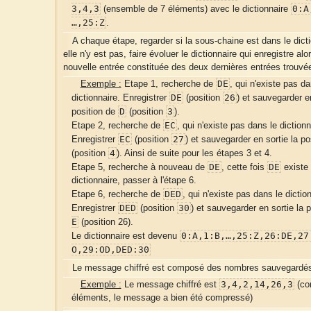
3,4,3
0:A
(ensemble de 7 éléments) avec le dictionnaire
…,25:Z
.
A chaque étape, regarder si la sous-chaine est dans le dicti
elle n'y est pas, faire évoluer le dictionnaire qui enregistre alo
nouvelle entrée constituée des deux dernières entrées trouvé
DE
Exemple :
Etape 1, recherche de
, qui n'existe pas da
DE
26
dictionnaire. Enregistrer
(position
) et sauvegarder en
D
3
position de
(position
).
EC
Etape 2, recherche de
, qui n'existe pas dans le dictionn
EC
27
Enregistrer
(position
) et sauvegarder en sortie la p
4
(position
). Ainsi de suite pour les étapes 3 et 4.
DE
DE
Etape 5, recherche à nouveau de
, cette fois
existe 
dictionnaire, passer à l'étape 6.
DED
Etape 6, recherche de
, qui n'existe pas dans le dictio
DED
30
Enregistrer
(position
) et sauvegarder en sortie la 
E
(position 26).
0:A,1:B,…,25:Z,26:DE,27
Le dictionnaire est devenu
O,29:OD,DED:30
Le message chiffré est composé des nombres sauvegardés 
3,4,2,14,26,3
Exemple :
Le message chiffré est
(con
éléments, le message a bien été compressé)