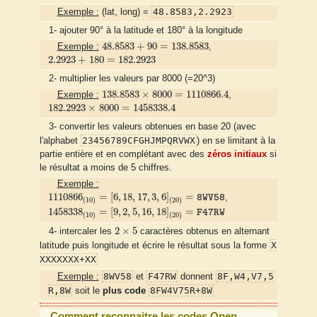
48.8583,2.2923
Exemple :
(lat, long) =
1- ajouter 90° à la latitude et 180° à la longitude
48.8583
+
90
=
138.8583
48.8583
+
90
=
138.8583
Exemple :
,
2.2923
+
180
=
182.2923
2.2923
+
180
=
182.2923
2- multiplier les valeurs par 8000 (=20^3)
138.8583
×
8000
=
1110866.4
138.8583
×
8000
=
1110866.4
Exemple :
,
182.2923
×
8000
=
1458338.4
182.2923
×
8000
=
1458338.4
3- convertir les valeurs obtenues en base 20 (avec
23456789CFGHJMPQRVWX
l'alphabet
) en se limitant à la
partie entière et en complétant avec des
zéros initiaux
si
le résultat a moins de 5 chiffres.
Exemple :
1110866
(
10
)
=
[
6
,
18
,
17
,
3
,
6
]
(
20
)
=
8WV58
1110866
=
[
6
,
18
,
17
,
3
,
6
]
=
,
8WV58
(
10
)
(
20
)
1458338
(
10
)
=
[
9
,
2
,
5
,
16
,
18
]
(
20
)
=
F47RW
1458338
=
[
9
,
2
,
5
,
16
,
18
]
=
F47RW
(
10
)
(
20
)
2
×
5
2
×
5
4- intercaler les
caractères obtenus en alternant
X
latitude puis longitude et écrire le résultat sous la forme
XXXXXXX+XX
8WV58
F47RW
8F,W4,V7,5
Exemple :
et
donnent
R,8W
8FW4V75R+8W
soit le
plus code
Comment reconnaitre les codes Open