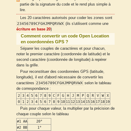
partie de la
signature
du code et le rend plus simple à
lire.
Les 20 caractères autorisés pour coder les zones sont
23456789CFGHJMPQRVWX
(ils s'utilisent comme une
écriture en base 20
)
Comment convertir un code Open Location
en coordonnées GPS ?
Séparer les couples de caractères et pour chacun,
noter le premier caractère (coordonnée de latitude) et le
second caractère (coordonnée de longitude) à repérer
dans la grille.
Pour reconstituer des coordonnées GPS (latitude,
longitude), il est d'abord nécessaire de convertir les
23456789CFGHJMPQRVWX
caractères
selon le tableau
de correspondance :
2
3
4
5
6
7
8
9
C
F
G
H
J
M
P
Q
R
V
W
X
0
1
2
3
4
5
6
7
8
9
10
11
12
13
14
15
16
17
18
19
Puis pour chaque valeur, la multiplier par la précision de
chaque couple selon le tableau
#1 AA
20°
#2 BB
1°