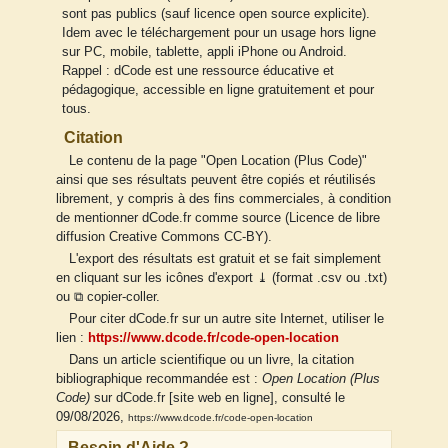
sont pas publics (sauf licence open source explicite).
Idem avec le téléchargement pour un usage hors ligne
sur PC, mobile, tablette, appli iPhone ou Android.
Rappel : dCode est une ressource éducative et
pédagogique, accessible en ligne gratuitement et pour
tous.
Citation
Le contenu de la page "Open Location (Plus Code)"
ainsi que ses résultats peuvent être copiés et réutilisés
librement, y compris à des fins commerciales, à condition
de mentionner dCode.fr comme source (Licence de libre
diffusion Creative Commons CC-BY).
L'export des résultats est gratuit et se fait simplement
en cliquant sur les icônes d'export ⤓ (format .csv ou .txt)
ou ⧉ copier-coller.
Pour citer dCode.fr sur un autre site Internet, utiliser le
lien :
https://www.dcode.fr/code-open-location
Dans un article scientifique ou un livre, la citation
bibliographique recommandée est :
Open Location (Plus
Code)
sur dCode.fr [site web en ligne], consulté le
09/08/2026,
https://www.dcode.fr/code-open-location
Besoin d'Aide ?