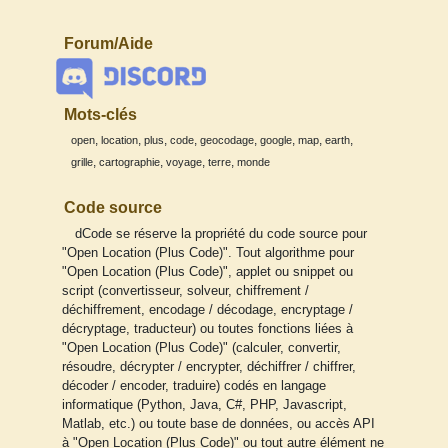
Forum/Aide
Mots-clés
,
,
,
,
,
,
,
,
open
location
plus
code
geocodage
google
map
earth
,
,
,
,
grille
cartographie
voyage
terre
monde
Code source
dCode se réserve la propriété du code source pour
"Open Location (Plus Code)". Tout algorithme pour
"Open Location (Plus Code)", applet ou snippet ou
script (convertisseur, solveur, chiffrement /
déchiffrement, encodage / décodage, encryptage /
décryptage, traducteur) ou toutes fonctions liées à
"Open Location (Plus Code)" (calculer, convertir,
résoudre, décrypter / encrypter, déchiffrer / chiffrer,
décoder / encoder, traduire) codés en langage
informatique (Python, Java, C#, PHP, Javascript,
Matlab, etc.) ou toute base de données, ou accès API
à "Open Location (Plus Code)" ou tout autre élément ne