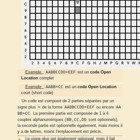
AABBCCDD+EEF
Exemple :
est un
code Open
Location
complet
AABB+CC
Exemple :
est un
code Open Location
court (short code)
Un code est composé de 2 parties séparées par un
+
AABBCCDD+EEF
AA
signe plus
de la forme
ou encore
BB+CC
. La première partie est composée de 1 à 4
BB,CC,DD
couples alphanumériques (
sont optionnels),
la seconde partie est optionnelle également, mais moins il
y a de lettres, moins l'emplacement est précis.
Le signe plus est également optionnel, mais il fait