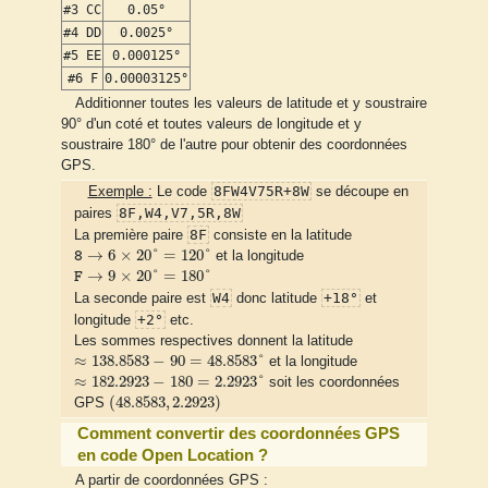
#3 CC
0.05°
#4 DD
0.0025°
#5 EE
0.000125°
#6 F
0.00003125°
Additionner toutes les valeurs de latitude et y soustraire
90° d'un coté et toutes valeurs de longitude et y
soustraire 180° de l'autre pour obtenir des coordonnées
GPS.
8FW4V75R+8W
Exemple :
Le code
se découpe en
8F,W4,V7,5R,8W
paires
8F
La première paire
consiste en la latitude
8
→
6
×
20
°
=
120
°
→
6
×
20
°
=
120
°
et la longitude
8
F
→
9
×
20
°
=
180
°
→
9
×
20
°
=
180
°
F
W4
+18°
La seconde paire est
donc latitude
et
+2°
longitude
etc.
Les sommes respectives donnent la latitude
≈
138.8583
−
90
=
48.8583
°
≈
138.8583
−
90
=
48.8583
°
et la longitude
≈
182.2923
−
180
=
2.2923
°
≈
182.2923
−
180
=
2.2923
°
soit les coordonnées
(
48.8583
,
2.2923
)
(
48.8583
,
2.2923
)
GPS
Comment convertir des coordonnées GPS
en code Open Location ?
A partir de coordonnées GPS :