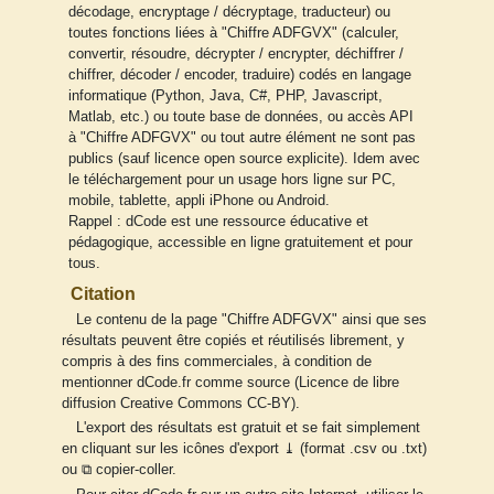
décodage, encryptage / décryptage, traducteur) ou
toutes fonctions liées à "Chiffre ADFGVX" (calculer,
convertir, résoudre, décrypter / encrypter, déchiffrer /
chiffrer, décoder / encoder, traduire) codés en langage
informatique (Python, Java, C#, PHP, Javascript,
Matlab, etc.) ou toute base de données, ou accès API
à "Chiffre ADFGVX" ou tout autre élément ne sont pas
publics (sauf licence open source explicite). Idem avec
le téléchargement pour un usage hors ligne sur PC,
mobile, tablette, appli iPhone ou Android.
Rappel : dCode est une ressource éducative et
pédagogique, accessible en ligne gratuitement et pour
tous.
Citation
Le contenu de la page "Chiffre ADFGVX" ainsi que ses
résultats peuvent être copiés et réutilisés librement, y
compris à des fins commerciales, à condition de
mentionner dCode.fr comme source (Licence de libre
diffusion Creative Commons CC-BY).
L'export des résultats est gratuit et se fait simplement
en cliquant sur les icônes d'export ⤓ (format .csv ou .txt)
ou ⧉ copier-coller.