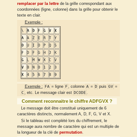
remplacer par la lettre
de la grille correspondant aux
coordonnées (ligne, colonne) dans la grille pour obtenir le
texte en clair.
Exemple :
\
A
D
F
G
V
X
A
A
Z
E
R
T
Y
D
U
I
O
P
Q
S
F
D
F
G
H
J
K
G
L
M
W
X
C
V
V
B
N
0
1
2
3
X
4
5
6
7
8
9
FA
F
A
D
GV
Exemple :
= ligne
, colonne
=
puis
=
C
DCODE
, etc. Le message clair est
.
Comment reconnaitre le chiffre ADFGVX ?
Le message doit être constitué uniquement de 6
caractères distincts, normalement A, D, F, G, V et X.
Si le tableau est complété lors du chiffrement, le
message aura nombre de caractère qui est un multiple de
la longueur de la clé de
permutation
.