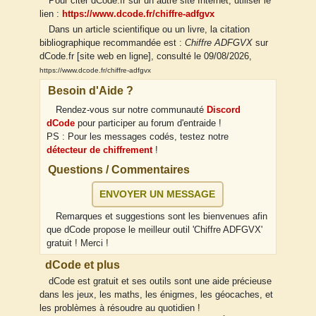
Pour citer dCode.fr sur un autre site Internet, utiliser le
lien :
https://www.dcode.fr/chiffre-adfgvx
Dans un article scientifique ou un livre, la citation
bibliographique recommandée est :
Chiffre ADFGVX
sur
dCode.fr [site web en ligne], consulté le 09/08/2026,
https://www.dcode.fr/chiffre-adfgvx
Besoin d'Aide ?
Rendez-vous sur notre communauté
Discord
dCode
pour participer au forum d'entraide !
PS : Pour les messages codés, testez notre
détecteur de chiffrement
!
Questions / Commentaires
ENVOYER UN MESSAGE
Remarques et suggestions sont les bienvenues afin
que dCode propose le meilleur outil 'Chiffre ADFGVX'
gratuit ! Merci !
dCode et plus
dCode est gratuit et ses outils sont une aide précieuse
dans les jeux, les maths, les énigmes, les géocaches, et
les problèmes à résoudre au quotidien !