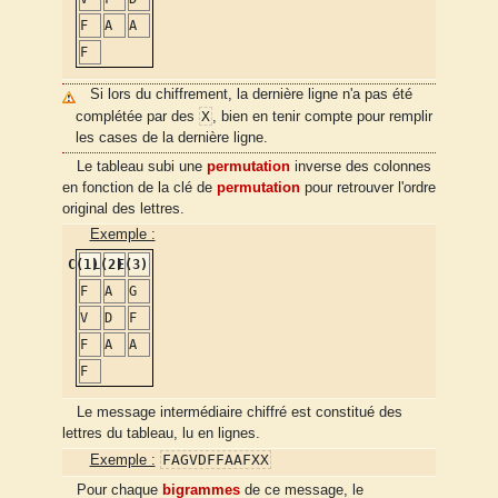
F
A
A
F
Si lors du chiffrement, la dernière ligne n'a pas été
X
complétée par des
, bien en tenir compte pour remplir
les cases de la dernière ligne.
Le tableau subi une
permutation
inverse des colonnes
en fonction de la clé de
permutation
pour retrouver l'ordre
original des lettres.
Exemple :
C(1)
L(2)
E(3)
F
A
G
V
D
F
F
A
A
F
Le message intermédiaire chiffré est constitué des
lettres du tableau, lu en lignes.
FAGVDFFAAFXX
Exemple :
Pour chaque
bigrammes
de ce message, le