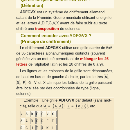
(Définition)
ADFGVX
est un système de chiffrement allemand
datant de la Première Guerre mondiale utilisant une grille
et les lettres A,D,F,G,V,X avant de faire subir au texte
chiffré une
transposition
de colonnes.
Comment encoder avec ADFGVX ?
(Principe de chiffrement)
Le chiffrement
ADFGVX
utilise une grille carrée de 6x6
de 36 caractères alphanumériques distincts (souvent
générée via un mot-clé permettant de
mélanger les 26
lettres
de l'alphabet latin et les 10 chiffres de 0 à 9).
Les lignes et les colonnes de la grille sont dénommées,
A
de haut en bas et de gauche à droite, par les lettres
,
D
F
G
V
X
,
,
,
et
afin que les lettres de la grille puissent
être localisée par des coordonnées de type (ligne,
colonne).
Exemple :
Une grille
ADFGVX
par défaut (sans mot-
A
(A,A)
Z
(V,D)
clé), telle que
=
,
=
, etc.
\
A
D
F
G
V
X
A
A
B
C
D
E
F
D
G
H
I
J
K
L