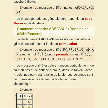
gauche à droite.
AFDADFVXDD
Exemple :
Le message chiffré final est
XF
Le message codé est généralement transmis en
code
Morse
au destinataire.
Comment décoder ADFGVX ? (Principe de
déchiffrement)
Le déchiffrement
ADFGVX
nécessite de connaitre la
grille de substitution et la clé de
permutation
.
FV,FF,GF,AX,AD,A
Exemple :
Le message chiffré
X
CLE
C(1),L
avec le mot
(dont la
permutation
est
(2),E(3)
C(1),E(3),L(2)
1,3,2
=>
=>
)
Le message chiffré est alors transcrit verticalement (de
haut en bas et de gauche à droite) dans un tableau avec
n
n
n
colonnes ou
n
est la taille de la clé. Les colonnes sont
nommées avec les lettres de la clé par ordre
alphabétique.
Exemple :
C(1)
E(3)
L(2)
F
G
A
V
F
D