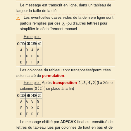
Le message est transcrit en ligne, dans un tableau de
largeur la taille de la clé.
Les éventuelles cases vides de la dernière ligne sont
X
parfois remplies par des
(ou d'autres lettres) pour
simplifier le déchiffrement manuel.
Exemple :
C(1)
O(2)
D(3)
E(4)
A
D
A
V
F
X
D
X
D
F
F
D
Les colonnes du tableau sont transposées/permutées
selon la clé de
permutation
.
1,3,4,2
Exemple :
Après
transposition
(La 2ème
O(2)
colonne
se place à la fin)
C(1)
D(3)
E(4)
O(2)
A
A
V
D
F
D
X
X
D
F
D
F
Le message chiffré par
ADFGVX
final est constitué des
lettres du tableau lues par colonnes de haut en bas et de