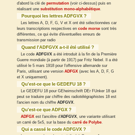
d'abord la clé de
permutation
(voir ci-dessus) puis en
réalisant une
substitution mono-alphabétique
.
Pourquoi les lettres ADFGVX ?
Les lettres A, D, F, G, V et X ont été sélectionnées car
leurs transcriptions respectives en
code morse
sont très
différentes, ce qui évite d'éventuelles erreurs de
transmission par radio
Quand l'ADFGVX a-t-il été utilisé ?
Le code
ADFGVX
a été introduit à la fin de la Première
Guerre mondiale (à partir de 1917) par Fritz Nebel. Il a été
utilisé le 5 mars 1918 pour l'offensive allemande sur
Paris, utilisant une version
ADFGX
(avec les A, D, F, G
et X uniquement).
Qu'est-ce que le GEDEFU 18 ?
Le GEDEFU 18 pour GEheimschrift DEr FUnker 18 qui
peut se traduire par chiffre des radiotélégraphistes 18 est
l'ancien nom du chiffre
ADFGVX
.
Qu'est-ce que ADFGX ?
ADFGX
est l'ancêtre d'
ADFGVX
, une variante utilisant
un carré de 5x5, sur la base du
carré de Polybe
.
Qui a cassé le code ADFGVX ?