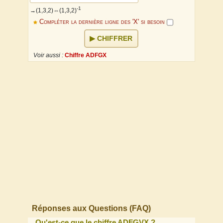
-1
→(1,3,2)⇔
(1,3,2)
Compléter la dernière ligne des 'X' si besoin
CHIFFRER
Voir aussi :
Chiffre ADFGX
↕
↔
Réponses aux Questions (FAQ)
Qu'est-ce que le chiffre ADFGVX ?