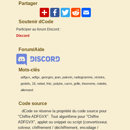
Partager
Soutenir dCode
Participer au forum Discord :
Discord
Forum/Aide
Mots-clés
,
,
,
,
,
,
,
adfgvx
adfgx
georges
jean
painvin
radiogramme
victoire
,
,
,
,
,
,
,
,
,
gedefu
18
nebel
fritz
polybe
carre
grille
theoreme
roitelet
allemand
Code source
dCode se réserve la propriété du code source pour
"Chiffre ADFGVX". Tout algorithme pour "Chiffre
ADFGVX", applet ou snippet ou script (convertisseur,
solveur, chiffrement / déchiffrement, encodage /