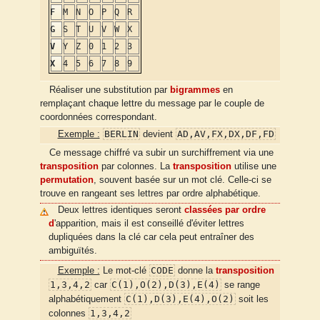
F
M
N
O
P
Q
R
G
S
T
U
V
W
X
V
Y
Z
0
1
2
3
X
4
5
6
7
8
9
Réaliser une substitution par
bigrammes
en
remplaçant chaque lettre du message par le couple de
coordonnées correspondant.
BERLIN
AD,AV,FX,DX,DF,FD
Exemple :
devient
Ce message chiffré va subir un surchiffrement via une
transposition
par colonnes. La
transposition
utilise une
permutation
, souvent basée sur un mot clé. Celle-ci se
trouve en rangeant ses lettres par ordre alphabétique.
Deux lettres identiques seront
classées par ordre
d
'apparition, mais il est conseillé d'éviter lettres
dupliquées dans la clé car cela peut entraîner des
ambiguïtés.
CODE
Exemple :
Le mot-clé
donne la
transposition
1,3,4,2
C(1),O(2),D(3),E(4)
car
se range
C(1),D(3),E(4),O(2)
alphabétiquement
soit les
1,3,4,2
colonnes