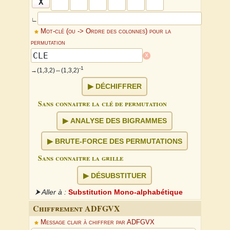
∟
Mot-clé (ou -> Ordre des colonnes) pour la
permutation
x
-1
→(1,3,2)⇔
(1,3,2)
DÉCHIFFRER
Sans connaitre la clé de permutation
ANALYSE DES BIGRAMMES
BRUTE-FORCE DES PERMUTATIONS
↕
Sans connaitre la grille
↔
DÉSUBSTITUER
⮞ Aller à :
Substitution Mono-alphabétique
Chiffrement ADFGVX
Message clair à chiffrer par ADFGVX