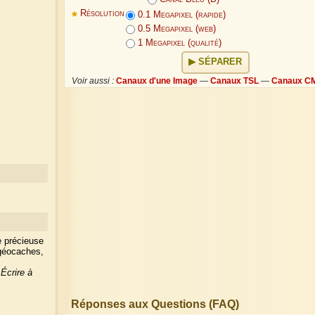
Résolution
0.1 Megapixel (rapide)
0.5 Megapixel (web)
1 Megapixel (qualité)
SÉPARER
Voir aussi :
Canaux d'une Image
—
Canaux TSL
—
Canaux C
e précieuse
 géocaches,
?
Écrire à
Réponses aux Questions (FAQ)