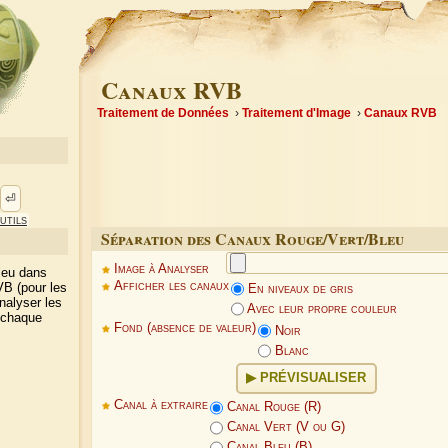
Canaux RVB
Traitement de Données
Traitement d'Image
Canaux RVB
⏎
utils
Séparation des Canaux Rouge/Vert/Bleu
Image à Analyser
bleu dans
Afficher les canaux
B (pour les
En niveaux de gris
nalyser les
Avec leur propre couleur
 chaque
Fond (absence de valeur)
Noir
Blanc
PRÉVISUALISER
Canal à extraire
Canal Rouge (R)
Canal Vert (V ou G)
Canal Bleu (B)