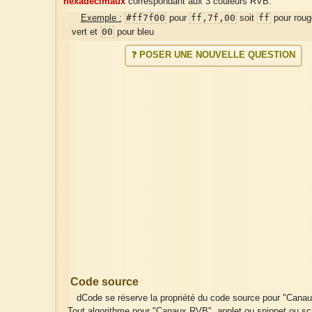
hexadécimaux
correspondant aux 3 couleurs RVB.
#ff7f00
ff,7f,00
ff
Exemple :
pour
soit
pour rou
00
vert et
pour bleu
❓ POSER UNE NOUVELLE QUESTION
Code source
dCode se réserve la propriété du code source pour "Cana
Tout algorithme pour "Canaux RVB", applet ou snippet ou scr