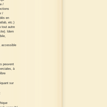
e /
nctions
r /
odés en
tlab, etc.)
 tout autre
ite). Idem
bile,
, accessible
ts peuvent
erciales, à
ibre
liquant sur
:
phique