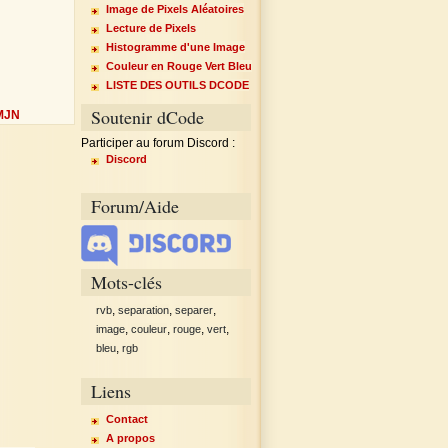
Image de Pixels Aléatoires
Lecture de Pixels
Histogramme d'une Image
Couleur en Rouge Vert Bleu
LISTE DES OUTILS DCODE
Soutenir dCode
MJN
Participer au forum Discord :
Discord
Forum/Aide
Mots-clés
,
,
,
rvb
separation
separer
,
,
,
,
image
couleur
rouge
vert
,
bleu
rgb
Liens
Contact
A propos