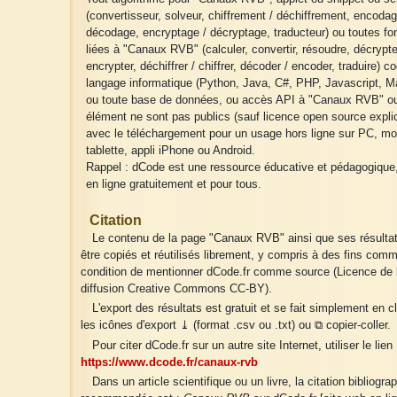
(convertisseur, solveur, chiffrement / déchiffrement, encodag
décodage, encryptage / décryptage, traducteur) ou toutes fo
liées à "Canaux RVB" (calculer, convertir, résoudre, décrypte
encrypter, déchiffrer / chiffrer, décoder / encoder, traduire) c
langage informatique (Python, Java, C#, PHP, Javascript, Ma
ou toute base de données, ou accès API à "Canaux RVB" ou
élément ne sont pas publics (sauf licence open source explic
avec le téléchargement pour un usage hors ligne sur PC, mo
tablette, appli iPhone ou Android.
Rappel : dCode est une ressource éducative et pédagogique
en ligne gratuitement et pour tous.
Citation
Le contenu de la page "Canaux RVB" ainsi que ses résulta
être copiés et réutilisés librement, y compris à des fins comm
condition de mentionner dCode.fr comme source (Licence de l
diffusion Creative Commons CC-BY).
L'export des résultats est gratuit et se fait simplement en c
les icônes d'export ⤓ (format .csv ou .txt) ou ⧉ copier-coller.
Pour citer dCode.fr sur un autre site Internet, utiliser le lien 
https://www.dcode.fr/canaux-rvb
Dans un article scientifique ou un livre, la citation bibliogra