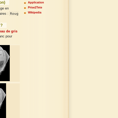
on)
Application
Prise2Tete
age en
Wikipedia
Roug
aires :
 ?
eau de gris
anc pour