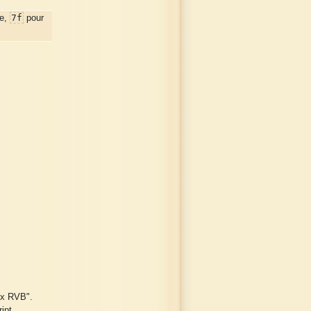
7f
ge,
pour
ux RVB".
ipt