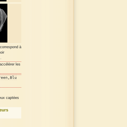
 correspond à
oir
.
accélérer les
reen,Blu
ieux captées
leurs