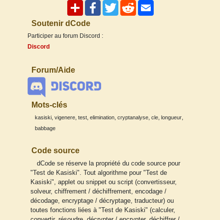
Soutenir dCode
Participer au forum Discord :
Discord
Forum/Aide
Mots-clés
,
,
,
,
,
,
,
kasiski
vigenere
test
elimination
cryptanalyse
cle
longueur
babbage
Code source
dCode se réserve la propriété du code source pour
"Test de Kasiski". Tout algorithme pour "Test de
Kasiski", applet ou snippet ou script (convertisseur,
solveur, chiffrement / déchiffrement, encodage /
décodage, encryptage / décryptage, traducteur) ou
toutes fonctions liées à "Test de Kasiski" (calculer,
convertir, résoudre, décrypter / encrypter, déchiffrer /