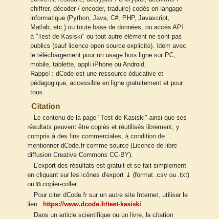
chiffrer, décoder / encoder, traduire) codés en langage
informatique (Python, Java, C#, PHP, Javascript,
Matlab, etc.) ou toute base de données, ou accès API
à "Test de Kasiski" ou tout autre élément ne sont pas
publics (sauf licence open source explicite). Idem avec
le téléchargement pour un usage hors ligne sur PC,
mobile, tablette, appli iPhone ou Android.
Rappel : dCode est une ressource éducative et
pédagogique, accessible en ligne gratuitement et pour
tous.
Citation
Le contenu de la page "Test de Kasiski" ainsi que ses
résultats peuvent être copiés et réutilisés librement, y
compris à des fins commerciales, à condition de
mentionner dCode.fr comme source (Licence de libre
diffusion Creative Commons CC-BY).
L'export des résultats est gratuit et se fait simplement
en cliquant sur les icônes d'export ⤓ (format .csv ou .txt)
ou ⧉ copier-coller.
Pour citer dCode.fr sur un autre site Internet, utiliser le
lien :
https://www.dcode.fr/test-kasiski
Dans un article scientifique ou un livre, la citation