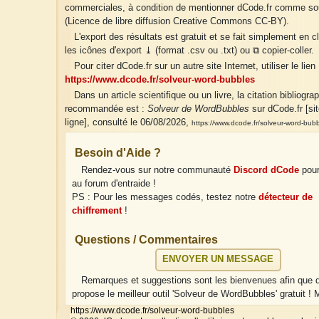
commerciales, à condition de mentionner dCode.fr comme so
(Licence de libre diffusion Creative Commons CC-BY).
L'export des résultats est gratuit et se fait simplement en c
les icônes d'export ⤓ (format .csv ou .txt) ou ⧉ copier-coller.
Pour citer dCode.fr sur un autre site Internet, utiliser le lien 
https://www.dcode.fr/solveur-word-bubbles
Dans un article scientifique ou un livre, la citation bibliogra
recommandée est :
Solveur de WordBubbles
sur dCode.fr [si
ligne], consulté le 06/08/2026,
https://www.dcode.fr/solveur-word-bub
Besoin d'Aide ?
Rendez-vous sur notre communauté
Discord dCode
pour
au forum d'entraide !
PS : Pour les messages codés, testez notre
détecteur de
chiffrement
!
Questions / Commentaires
ENVOYER UN MESSAGE
Remarques et suggestions sont les bienvenues afin que
propose le meilleur outil 'Solveur de WordBubbles' gratuit ! M
https://www.dcode.fr/solveur-word-bubbles