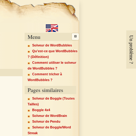
s
Menu
Un problème ?
Solveur de WordBubbles
Qu'est-ce que WordBubbles
? (Définition)
Comment utiliser le solveur
de WordBubbles ?
Comment tricher à
WordBubbles ?
Pages similaires
Solveur de Boggle (Toutes
Tailles)
Boggle 4x4
Solveur de WordBrain
Solveur de Pendu
Solveur de Boggle/Word
↕
×
↔
Streak