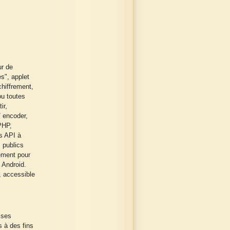
ur de
s", applet
chiffrement,
ou toutes
ir,
/ encoder,
PHP,
s API à
 publics
gement pour
 Android.
, accessible
 ses
s à des fins