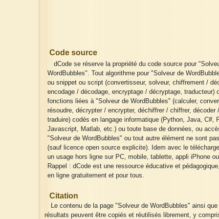
Code source
dCode se réserve la propriété du code source pour "Solve
WordBubbles". Tout algorithme pour "Solveur de WordBubble
ou snippet ou script (convertisseur, solveur, chiffrement / dé
encodage / décodage, encryptage / décryptage, traducteur) 
fonctions liées à "Solveur de WordBubbles" (calculer, convert
résoudre, décrypter / encrypter, déchiffrer / chiffrer, décoder 
traduire) codés en langage informatique (Python, Java, C#, 
Javascript, Matlab, etc.) ou toute base de données, ou accè
"Solveur de WordBubbles" ou tout autre élément ne sont pas
(sauf licence open source explicite). Idem avec le téléchar
un usage hors ligne sur PC, mobile, tablette, appli iPhone ou
Rappel : dCode est une ressource éducative et pédagogique
en ligne gratuitement et pour tous.
Citation
Le contenu de la page "Solveur de WordBubbles" ainsi que
résultats peuvent être copiés et réutilisés librement, y compri