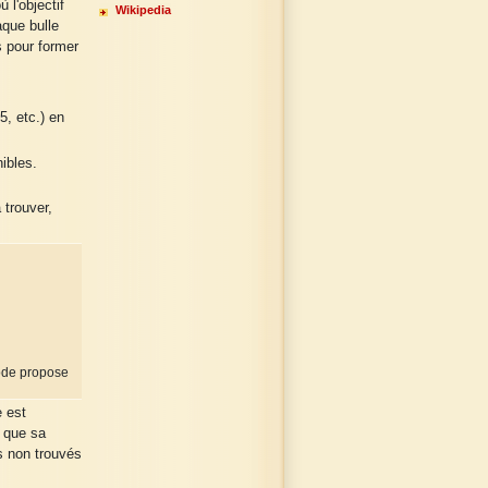
 l'objectif
Wikipedia
aque bulle
es pour former
x5, etc.) en
nibles.
 trouver,
Code propose
e est
 que sa
ts non trouvés