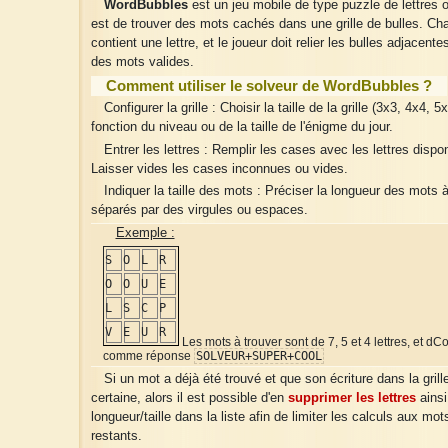
WordBubbles
est un jeu mobile de type puzzle de lettres où
est de trouver des mots cachés dans une grille de bulles. Ch
contient une lettre, et le joueur doit relier les bulles adjacent
des mots valides.
Comment utiliser le solveur de WordBubbles ?
Configurer la grille : Choisir la taille de la grille (3x3, 4x4, 5
fonction du niveau ou de la taille de l'énigme du jour.
Entrer les lettres : Remplir les cases avec les lettres dispo
Laisser vides les cases inconnues ou vides.
Indiquer la taille des mots : Préciser la longueur des mots à
séparés par des virgules ou espaces.
Exemple :
S
O
L
R
O
O
U
E
L
S
C
P
V
E
U
R
Les mots à trouver sont de 7, 5 et 4 lettres, et d
comme réponse
SOLVEUR+SUPER+COOL
Si un mot a déjà été trouvé et que son écriture dans la grill
certaine, alors il est possible d'en
supprimer les lettres
ainsi
longueur/taille dans la liste afin de limiter les calculs aux mo
restants.