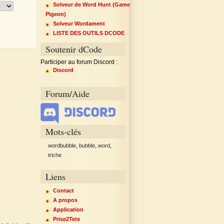
Solveur de Word Hunt (Game
1 lettre par case
Pigeon)
Solveur Wordament
LISTE DES OUTILS DCODE
Soutenir dCode
Participer au forum Discord :
Discord
Forum/Aide
Mots-clés
,
,
,
wordbubble
bubble
word
triche
Liens
Contact
A propos
Application
Prise2Tete