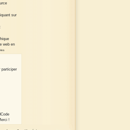
urce
liquant sur
:
phique
te web en
bles
 participer
 dCode
erci !