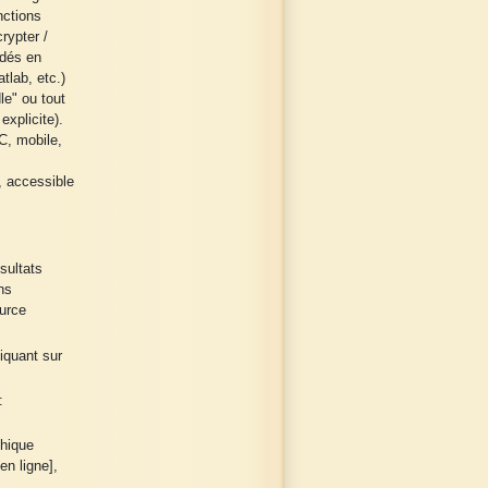
nctions
rypter /
odés en
tlab, etc.)
e" ou tout
explicite).
C, mobile,
, accessible
sultats
ns
urce
liquant sur
:
phique
en ligne],