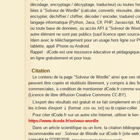
décodage, encryptage / décryptage, traducteur) ou toutes fo
liées à "Solveur de Wordle" (calculer, convertir, résoudre, déc
encrypter, déchiffrer / chiffrer, décoder / encoder, traduire) c
langage informatique (Python, Java, C#, PHP, Javascript, Ma
ou toute base de données, ou accès API à "Solveur de Wordl
autre élément ne sont pas publics (sauf licence open source 
Idem avec le téléchargement pour un usage hors ligne sur P
tablette, appli iPhone ou Android.
Rappel : dCode est une ressource éducative et pédagogique
en ligne gratuitement et pour tous.
Citation
Le contenu de la page "Solveur de Wordle" ainsi que ses ré
peuvent être copiés et réutilisés librement, y compris à des fi
commerciales, à condition de mentionner dCode.fr comme so
(Licence de libre diffusion Creative Commons CC-BY).
L'export des résultats est gratuit et se fait simplement en c
les icônes d'export ⤓ (format .csv ou .txt) ou ⧉ copier-coller.
Pour citer dCode.fr sur un autre site Internet, utiliser le lien 
https://www.dcode.fr/solveur-wordle
Dans un article scientifique ou un livre, la citation bibliogra
recommandée est :
Solveur de Wordle
sur dCode.fr [site web 
consulté le 07/08/2026,
https://www.dcode.fr/solveur-wordle