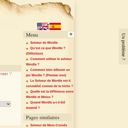
Menu
Un problème ?
Solveur de Wordle
Qu'est ce que Wordle ?
(Définition)
Comment utiliser le solveur
Wordle ?
Comment bien débuter un
iret '-'
jeu Wordle ? (Premier mot)
Le Solveur de Wordle est-il
considéré comme de la triche ?
Quelle est la différence entre
Wordle et Motus ?
Quand Wordle a-t-il été
inventé ?
Pages similaires
r
Solveur de Mots-Croisés