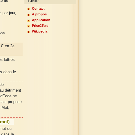
tème
Contact
 par jour,
A propos
Application
Prise2Tete
Wikipedia
ons
 C en 2e
s lettres
s dans le
de
 au détriment
, dCode ne
 mais propose
e Mot,
 mot)
mot qui
s dans la