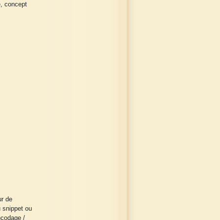
, concept
ur de
u snippet ou
encodage /