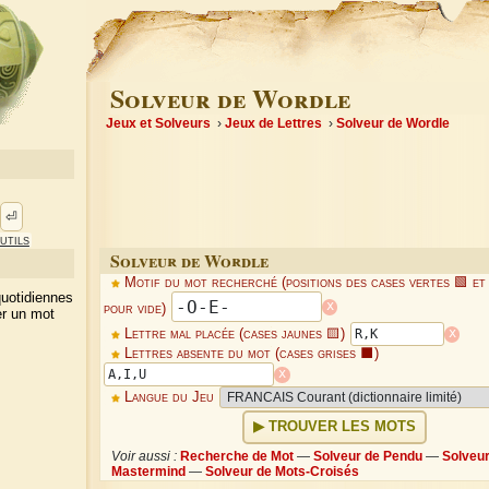
Solveur de Wordle
Jeux et Solveurs
Jeux de Lettres
Solveur de Wordle
⏎
utils
Solveur de Wordle
Motif du mot recherché (positions des cases vertes 🟩 et t
quotidiennes
x
pour vide)
er un mot
x
Lettre mal placée (cases jaunes 🟨)
Lettres absente du mot (cases grises ⬛)
x
Langue du Jeu
TROUVER LES MOTS
Voir aussi :
Recherche de Mot
—
Solveur de Pendu
—
Solveu
Mastermind
—
Solveur de Mots-Croisés