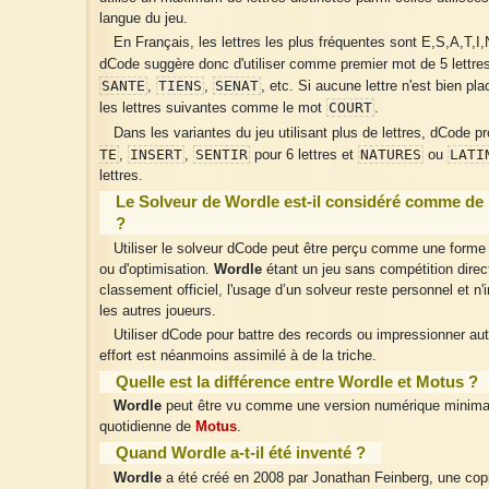
langue du jeu.
En Français, les lettres les plus fréquentes sont E,S,A,T,I
dCode suggère donc d'utiliser comme premier mot de 5 lettre
SANTE
TIENS
SENAT
,
,
, etc. Si aucune lettre n'est bien pla
COURT
les lettres suivantes comme le mot
.
Dans les variantes du jeu utilisant plus de lettres, dCode 
TE
INSERT
SENTIR
NATURES
LATI
,
,
pour 6 lettres et
ou
lettres.
Le Solveur de Wordle est-il considéré comme de l
?
Utiliser le solveur dCode peut être perçu comme une forme
ou d'optimisation.
Wordle
étant un jeu sans compétition direc
classement officiel, l'usage d’un solveur reste personnel et n
les autres joueurs.
Utiliser dCode pour battre des records ou impressionner aut
effort est néanmoins assimilé à de la triche.
Quelle est la différence entre Wordle et Motus ?
Wordle
peut être vu comme une version numérique minimal
quotidienne de
Motus
.
Quand Wordle a-t-il été inventé ?
Wordle
a été créé en 2008 par Jonathan Feinberg, une cop