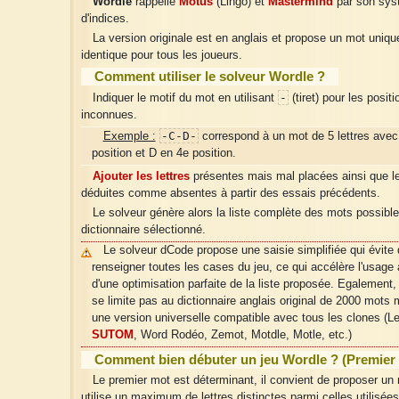
Wordle
rappelle
Motus
(Lingo) et
Mastermind
par son sys
d'indices.
La version originale est en anglais et propose un mot unique
identique pour tous les joueurs.
Comment utiliser le solveur Wordle ?
-
Indiquer le motif du mot en utilisant
(tiret) pour les positi
inconnues.
-C-D-
Exemple :
correspond à un mot de 5 lettres avec
position et D en 4e position.
Ajouter les lettres
présentes mais mal placées ainsi que le
déduites comme absentes à partir des essais précédents.
Le solveur génère alors la liste complète des mots possible
dictionnaire sélectionné.
Le solveur dCode propose une saisie simplifiée qui évite 
renseigner toutes les cases du jeu, ce qui accélère l'usage
d'une optimisation parfaite de la liste proposée. Egalement
se limite pas au dictionnaire anglais original de 2000 mots
une version universelle compatible avec tous les clones (L
SUTOM
, Word Rodéo, Zemot, Motdle, Motle, etc.)
Comment bien débuter un jeu Wordle ? (Premier
Le premier mot est déterminant, il convient de proposer un 
utilise un maximum de lettres distinctes parmi celles utilisée