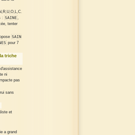
,N,R,U,O,L,C.
SAINE
s :
,
cée, tenter
SAIN
propose
NES
pour 7
a triche
 d'assistance
te ni
'impacte pas
rui sans
iste et
ie a grand