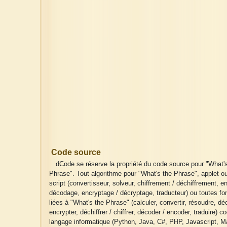
Code source
dCode se réserve la propriété du code source pour "What'
Phrase". Tout algorithme pour "What's the Phrase", applet o
script (convertisseur, solveur, chiffrement / déchiffrement, 
décodage, encryptage / décryptage, traducteur) ou toutes fo
liées à "What's the Phrase" (calculer, convertir, résoudre, déc
encrypter, déchiffrer / chiffrer, décoder / encoder, traduire) c
langage informatique (Python, Java, C#, PHP, Javascript, Ma