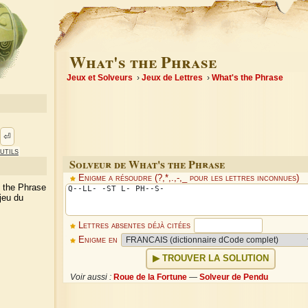
What's the Phrase
Jeux et Solveurs
Jeux de Lettres
What's the Phrase
⏎
utils
Solveur de What's the Phrase
Enigme a résoudre (?,*,.,-,_ pour les lettres inconnues)
s the Phrase
jeu du
Lettres absentes déjà citées
Enigme en
TROUVER LA SOLUTION
Voir aussi :
Roue de la Fortune
—
Solveur de Pendu