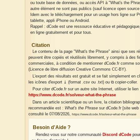
ou toute base de données, ou accès API à "What's the Phras
autre élément ne sont pas publics (sauf licence open source 
Idem avec le téléchargement pour un usage hors ligne sur P
tablette, appli iPhone ou Android.
Rappel : dCode est une ressource éducative et pédagogique
en ligne gratuitement et pour tous.
Citation
Le contenu de la page "What's the Phrase" ainsi que ses ré
peuvent être copiés et réutilisés librement, y compris à des fi
commerciales, à condition de mentionner dCode.fr comme so
(Licence de libre diffusion Creative Commons CC-BY).
L'export des résultats est gratuit et se fait simplement en c
les icônes d'export ⤓ (format .csv ou .txt) ou ⧉ copier-coller.
Pour citer dCode.fr sur un autre site Internet, utiliser le lien 
https://www.dcode.fr/solveur-what-the-phrase
Dans un article scientifique ou un livre, la citation bibliogra
recommandée est :
What's the Phrase
sur dCode.fr [site web 
consulté le 07/08/2026,
https://www.dcode.fr/solveur-what-the-phrase
Besoin d'Aide ?
Rendez-vous sur notre communauté
Discord dCode
pour