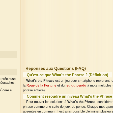
Réponses aux Questions (FAQ)
Qu'est-ce que What's the Phrase ? (Définition)
e précieuse
What's the Phrase
est un jeu pour smartphone reprenant l
 géocaches,
la
Roue de la Fortune
et du
jeu du pendu
à mots multiples 
?
Écrire à
phrase entière).
Comment résoudre un niveau What's the Phrase
Pour trouver les solutions à
What's the Phrase
, considére
phrase comme une suite de jeux du pendu. Chaque mot ayant 
absentes en commun. Il est ainsi possible d'éliminer plusieur