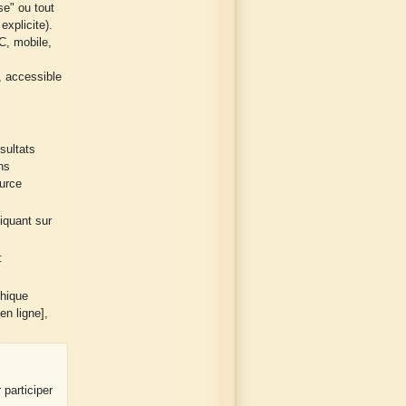
e" ou tout
explicite).
C, mobile,
, accessible
sultats
ns
urce
liquant sur
:
phique
en ligne],
 participer