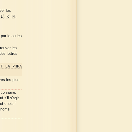
ser les
I
R
N
,
,
,
 par le ou les
rouver les
es lettres
ST LA PHRA
res les plus
tionnaire.
 s'il s'agit
et choisir
e noms