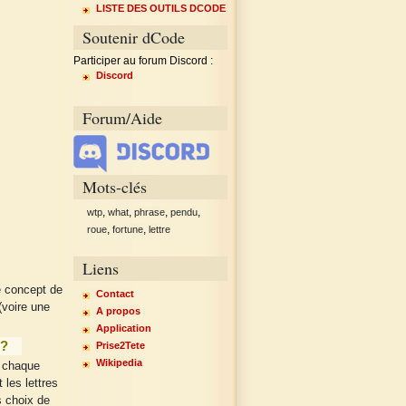
LISTE DES OUTILS DCODE
Soutenir dCode
Participer au forum Discord :
Discord
Forum/Aide
Mots-clés
,
,
,
,
wtp
what
phrase
pendu
,
,
roue
fortune
lettre
Liens
e concept de
Contact
(voire une
A propos
Application
 ?
Prise2Tete
Wikipedia
r chaque
les lettres
s choix de