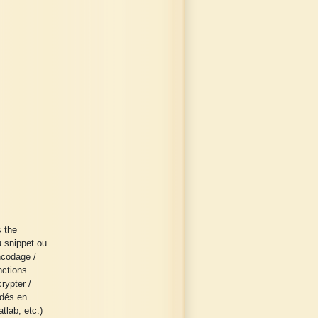
s the
u snippet ou
encodage /
nctions
rypter /
odés en
tlab, etc.)