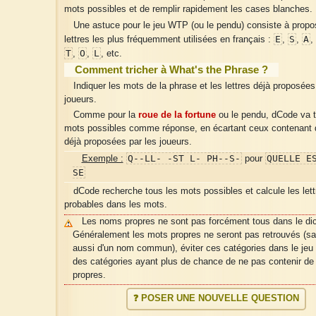
mots possibles et de remplir rapidement les cases blanches.
Une astuce pour le jeu WTP (ou le pendu) consiste à propo
E
S
A
lettres les plus fréquemment utilisées en français :
,
,
,
T
O
L
,
,
, etc.
Comment tricher à What's the Phrase ?
Indiquer les mots de la phrase et les lettres déjà proposées
joueurs.
Comme pour la
roue de la fortune
ou le pendu, dCode va t
mots possibles comme réponse, en écartant ceux contenant d
déjà proposées par les joueurs.
Q--LL- -ST L- PH--S-
QUELLE E
Exemple :
pour
SE
dCode recherche tous les mots possibles et calcule les lett
probables dans les mots.
Les noms propres ne sont pas forcément tous dans le dic
Généralement les mots propres ne seront pas retrouvés (sauf
aussi d'un nom commun), éviter ces catégories dans le jeu 
des catégories ayant plus de chance de ne pas contenir d
propres.
❓ POSER UNE NOUVELLE QUESTION