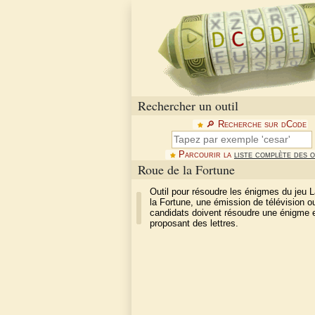
Rechercher un outil
🔎︎ Recherche sur dCode
Parcourir la
liste complète des o
Roue de la Fortune
Outil pour résoudre les énigmes du jeu 
la Fortune, une émission de télévision o
candidats doivent résoudre une énigme 
proposant des lettres.