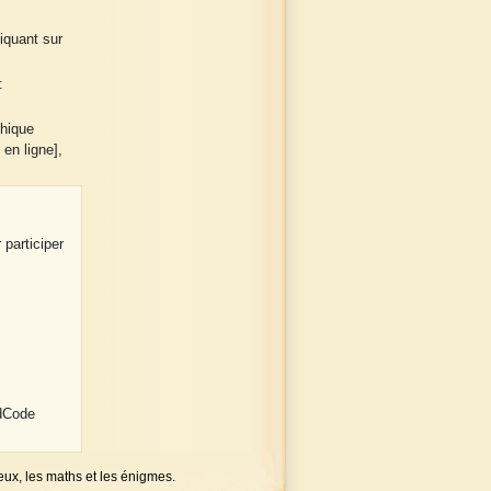
liquant sur
:
phique
 en ligne],
 participer
 dCode
!
eux, les maths et les énigmes.