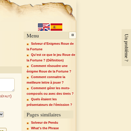
Menu
Un problème ?
Solveur d'Enigmes Roue de
la Fortune
Qu'est ce que le jeu Roue de
la Fortune ? (Définition)
Comment résoudre une
énigme Roue de la Fortune ?
Comment connaitre la
meilleure lettre à jouer ?
Comment gérer les mots-
composés ou avec des tirets ?
défaut)
Quels étaient les
présentateurs de l'émission ?
Pages similaires
Solveur de Pendu
What's the Phrase