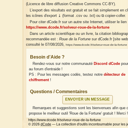
(Licence de libre diffusion Creative Commons CC-BY).
L'export des résultats est gratuit et se fait simplement en c
les icônes d'export ⤓ (format .csv ou .txt) ou ⧉ copier-coller.
Pour citer dCode.fr sur un autre site Internet, utiliser le lien 
https://www.dcode.fr/solveur-roue-de-la-fortune
Dans un article scientifique ou un livre, la citation bibliogra
recommandée est :
Roue de la Fortune
sur dCode.fr [site web
consulté le 07/08/2026,
https://www.dcode.fr/solveur-roue-de-la-fortune
Besoin d'Aide ?
Rendez-vous sur notre communauté
Discord dCode
pour
au forum d'entraide !
PS : Pour les messages codés, testez notre
détecteur de
chiffrement
!
Questions / Commentaires
ENVOYER UN MESSAGE
Remarques et suggestions sont les bienvenues afin que
propose le meilleur outil 'Roue de la Fortune' gratuit ! Merci 
https://www.dcode.fr/solveur-roue-de-la-fortune
© 2026
dCode
— La collection d'outils incontournable pour les j