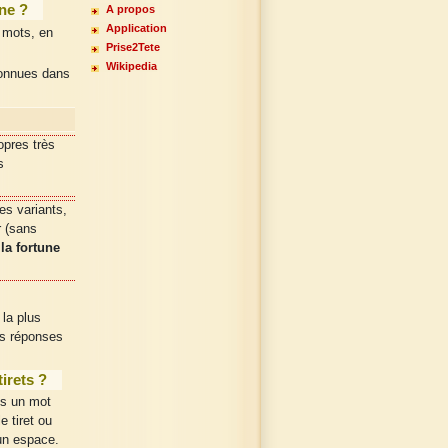
ne ?
A propos
Application
s mots, en
Prise2Tete
Wikipedia
nconnues dans
pres très
s
es variants,
r (sans
la fortune
 la plus
es réponses
irets ?
ans un mot
e tiret ou
un espace.