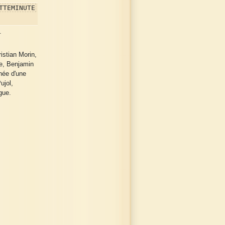
TTEMINUTE
.
istian Morin,
e, Benjamin
née d'une
ujol,
gue.