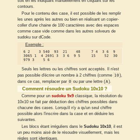
soit en les indiquant manuellement en cliquant sur les
contours.
Pour le contenu des case, il est possible de les remplir
les unes après les autres ou bien en réalisant un copier-
coller d'une chaine de 100 caractères avec des espaces
comme case vide comme dans les autres solveurs de
sudoku sur dCode.
Exemple :
6 2    3 540  93  21    48     7 4  3 6  9 
3065 1  4 2691 3  3 6  9 5     15    52  30  
979 3    5 6
Seuls les lettres ou les chiffres sont acceptés. Il n'est
10
pas possible d'écrire un nombre à 2 chiffres (comme
),
0
A
dans ce cas, remplacer par
ou par une lettre (
).
Comment résoudre un Sudoku 10x10 ?
Comme pour un
sudoku 9x9
classique, la résolution du
10x10 se fait par déduction des chiffres possibles dans
chacune des cases. Lorsqu'il n'y a qu'un seul chiffre
possible alors l'inscrire dans la case et en déduire les
suivantes.
Les blocs étant irréguliers dans le
Sudoku 10x10
, il est
un peu moins aisé de le résoudre visuellement, mais les
règles sont identiques.