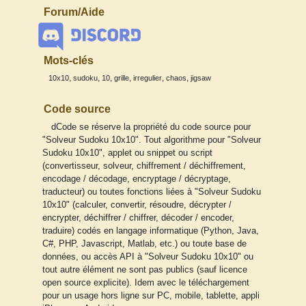
Forum/Aide
Mots-clés
,
,
,
,
,
,
10x10
sudoku
10
grille
irregulier
chaos
jigsaw
Code source
dCode se réserve la propriété du code source pour
"Solveur Sudoku 10x10". Tout algorithme pour "Solveur
Sudoku 10x10", applet ou snippet ou script
(convertisseur, solveur, chiffrement / déchiffrement,
encodage / décodage, encryptage / décryptage,
traducteur) ou toutes fonctions liées à "Solveur Sudoku
10x10" (calculer, convertir, résoudre, décrypter /
encrypter, déchiffrer / chiffrer, décoder / encoder,
traduire) codés en langage informatique (Python, Java,
C#, PHP, Javascript, Matlab, etc.) ou toute base de
données, ou accès API à "Solveur Sudoku 10x10" ou
tout autre élément ne sont pas publics (sauf licence
open source explicite). Idem avec le téléchargement
pour un usage hors ligne sur PC, mobile, tablette, appli