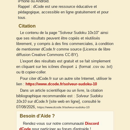
iPhone ou Android.
Rappel : dCode est une ressource éducative et
pédagogique, accessible en ligne gratuitement et pour
tous.
Citation
Le contenu de la page "Solveur Sudoku 10x10" ainsi
que ses résultats peuvent être copiés et réutilisés
librement, y compris à des fins commerciales, à condition
de mentionner dCode.fr comme source (Licence de libre
diffusion Creative Commons CC-BY).
L'export des résultats est gratuit et se fait simplement
en cliquant sur les icônes d'export ⤓ (format .csv ou .txt)
ou ⧉ copier-coller.
Pour citer dCode.fr sur un autre site Internet, utiliser le
lien :
https://www.dcode.fr/solveur-sudoku-10
Dans un article scientifique ou un livre, la citation
bibliographique recommandée est :
Solveur Sudoku
10x10
sur dCode.fr [site web en ligne], consulté le
07/08/2026,
https://www.dcode.fr/solveur-sudoku-10
Besoin d'Aide ?
Rendez-vous sur notre communauté
Discord
dCode
pour participer au forum d'entraide !