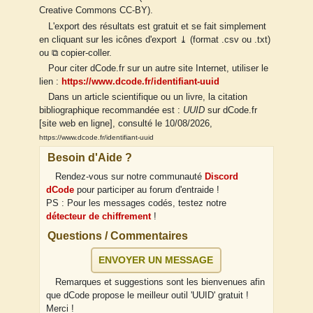
Creative Commons CC-BY).
L'export des résultats est gratuit et se fait simplement
en cliquant sur les icônes d'export ⤓ (format .csv ou .txt)
ou ⧉ copier-coller.
Pour citer dCode.fr sur un autre site Internet, utiliser le
lien :
https://www.dcode.fr/identifiant-uuid
Dans un article scientifique ou un livre, la citation
bibliographique recommandée est :
UUID
sur dCode.fr
[site web en ligne], consulté le 10/08/2026,
https://www.dcode.fr/identifiant-uuid
Besoin d'Aide ?
Rendez-vous sur notre communauté
Discord
dCode
pour participer au forum d'entraide !
PS : Pour les messages codés, testez notre
détecteur de chiffrement
!
Questions / Commentaires
ENVOYER UN MESSAGE
Remarques et suggestions sont les bienvenues afin
que dCode propose le meilleur outil 'UUID' gratuit !
Merci !