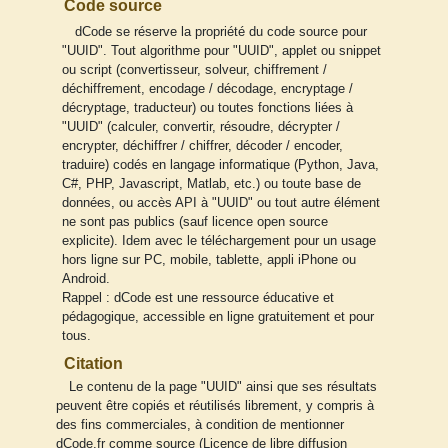
Code source
dCode se réserve la propriété du code source pour
"UUID". Tout algorithme pour "UUID", applet ou snippet
ou script (convertisseur, solveur, chiffrement /
déchiffrement, encodage / décodage, encryptage /
décryptage, traducteur) ou toutes fonctions liées à
"UUID" (calculer, convertir, résoudre, décrypter /
encrypter, déchiffrer / chiffrer, décoder / encoder,
traduire) codés en langage informatique (Python, Java,
C#, PHP, Javascript, Matlab, etc.) ou toute base de
données, ou accès API à "UUID" ou tout autre élément
ne sont pas publics (sauf licence open source
explicite). Idem avec le téléchargement pour un usage
hors ligne sur PC, mobile, tablette, appli iPhone ou
Android.
Rappel : dCode est une ressource éducative et
pédagogique, accessible en ligne gratuitement et pour
tous.
Citation
Le contenu de la page "UUID" ainsi que ses résultats
peuvent être copiés et réutilisés librement, y compris à
des fins commerciales, à condition de mentionner
dCode.fr comme source (Licence de libre diffusion