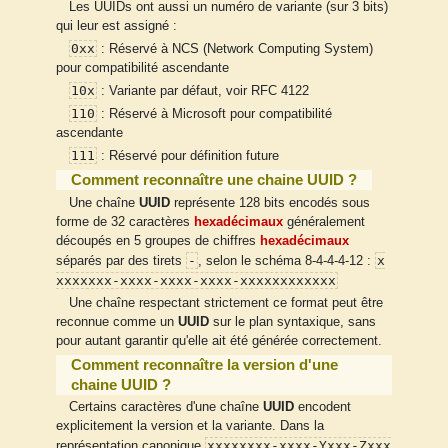
Les UUIDs ont aussi un numéro de variante (sur 3 bits)
qui leur est assigné :
0xx
: Réservé à NCS (Network Computing System)
pour compatibilité ascendante
10x
: Variante par défaut, voir RFC 4122
110
: Réservé à Microsoft pour compatibilité
ascendante
111
: Réservé pour définition future
Comment reconnaître une chaine UUID ?
Une chaîne
UUID
représente 128 bits encodés sous
forme de 32 caractères
hexadécimaux
généralement
découpés en 5 groupes de chiffres
hexadécimaux
-
x
séparés par des tirets
, selon le schéma 8-4-4-4-12 :
xxxxxxx-xxxx-xxxx-xxxx-xxxxxxxxxxxx
Une chaîne respectant strictement ce format peut être
reconnue comme un
UUID
sur le plan syntaxique, sans
pour autant garantir qu'elle ait été générée correctement.
Comment reconnaître la version d'une
chaine UUID ?
Certains caractères d'une chaîne
UUID
encodent
explicitement la version et la variante. Dans la
xxxxxxxx-xxxx-Yxxx-Zxxx
représentation canonique