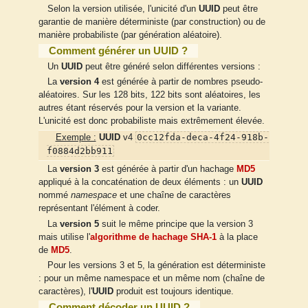
Selon la version utilisée, l'unicité d'un
UUID
peut être
garantie de manière déterministe (par construction) ou de
manière probabiliste (par génération aléatoire).
Comment générer un UUID ?
Un
UUID
peut être généré selon différentes versions :
La
version 4
est générée à partir de nombres pseudo-
aléatoires. Sur les 128 bits, 122 bits sont aléatoires, les
autres étant réservés pour la version et la variante.
L'unicité est donc probabiliste mais extrêmement élevée.
0cc12fda-deca-4f24-918b-
Exemple :
UUID
v4
f0884d2bb911
La
version 3
est générée à partir d'un hachage
MD5
appliqué à la concaténation de deux éléments : un
UUID
nommé
namespace
et une chaîne de caractères
représentant l'élément à coder.
La
version 5
suit le même principe que la version 3
mais utilise l'
algorithme de hachage
SHA-1
à la place
de
MD5
.
Pour les versions 3 et 5, la génération est déterministe
: pour un même namespace et un même nom (chaîne de
caractères), l'
UUID
produit est toujours identique.
Comment décoder un UUID ?