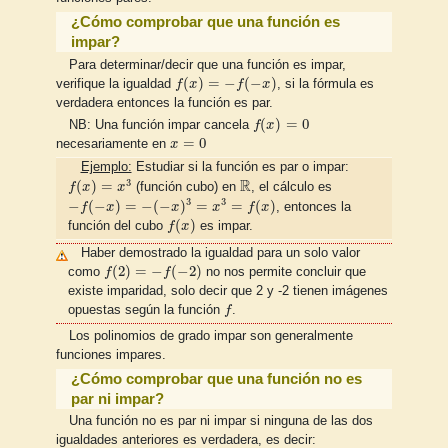
¿Cómo comprobar que una función es
impar?
Para determinar/decir que una función es impar,
f
(
x
)
=
−
f
(
−
x
)
(
)
=
−
(
−
)
verifique la igualdad
f
x
f
x
, si la fórmula es
verdadera entonces la función es par.
f
(
x
)
=
0
(
)
=
0
NB: Una función impar cancela
f
x
x
=
0
=
0
necesariamente en
x
Ejemplo:
Estudiar si la función es par o impar:
f
(
x
)
=
x
3
R
R
3
(
)
=
f
x
x
(función cubo) en
, el cálculo es
−
f
(
−
x
)
=
−
(
−
x
)
3
=
x
3
=
f
(
x
)
3
3
−
(
−
)
=
−
(
−
)
=
=
(
)
f
x
x
x
f
x
, entonces la
f
(
x
)
(
)
función del cubo
f
x
es impar.
Haber demostrado la igualdad para un solo valor
f
(
2
)
=
−
f
(
−
2
)
(
2
)
=
−
(
−
2
)
como
f
f
no nos permite concluir que
existe imparidad, solo decir que 2 y -2 tienen imágenes
f
opuestas según la función
f
.
Los polinomios de grado impar son generalmente
funciones impares.
¿Cómo comprobar que una función no es
par ni impar?
Una función no es par ni impar si ninguna de las dos
igualdades anteriores es verdadera, es decir: