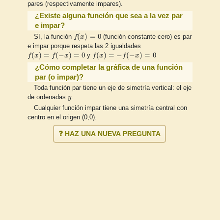
pares (respectivamente impares).
¿Existe alguna función que sea a la vez par
e impar?
f
(
x
)
=
0
(
)
=
0
Sí, la función
f
x
(función constante cero) es par
e impar porque respeta las 2 igualdades
f
(
x
)
=
f
(
−
x
)
=
0
f
(
x
)
=
−
f
(
−
x
)
=
0
(
)
=
(
−
)
=
0
(
)
=
−
(
−
)
=
0
f
x
f
x
y
f
x
f
x
¿Cómo completar la gráfica de una función
par (o impar)?
Toda función par tiene un eje de simetría vertical: el eje
y
de ordenadas
y
.
Cualquier función impar tiene una simetría central con
centro en el origen (0,0).
❓ HAZ UNA NUEVA PREGUNTA