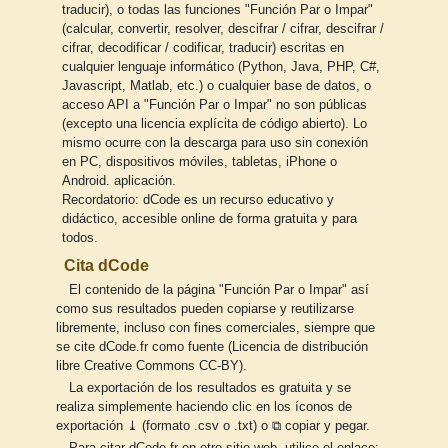
traducir), o todas las funciones "Función Par o Impar"
(calcular, convertir, resolver, descifrar / cifrar, descifrar /
cifrar, decodificar / codificar, traducir) escritas en
cualquier lenguaje informático (Python, Java, PHP, C#,
Javascript, Matlab, etc.) o cualquier base de datos, o
acceso API a "Función Par o Impar" no son públicas
(excepto una licencia explícita de código abierto). Lo
mismo ocurre con la descarga para uso sin conexión
en PC, dispositivos móviles, tabletas, iPhone o
Android. aplicación.
Recordatorio: dCode es un recurso educativo y
didáctico, accesible online de forma gratuita y para
todos.
Cita dCode
El contenido de la página "Función Par o Impar" así
como sus resultados pueden copiarse y reutilizarse
libremente, incluso con fines comerciales, siempre que
se cite dCode.fr como fuente (Licencia de distribución
libre Creative Commons CC-BY).
La exportación de los resultados es gratuita y se
realiza simplemente haciendo clic en los íconos de
exportación ⤓ (formato .csv o .txt) o ⧉ copiar y pegar.
Para citar dCode.fr en otro sitio web, utilice el enlace: