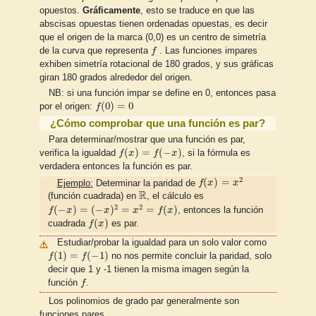
opuestos.
Gráficamente
, esto se traduce en que las
abscisas opuestas tienen ordenadas opuestas, es decir
que el origen de la marca (0,0) es un centro de simetría
f
de la curva que representa
f
. Las funciones impares
exhiben simetría rotacional de 180 grados, y sus gráficas
giran 180 grados alrededor del origen.
NB: si una función impar se define en 0, entonces pasa
f
(
0
)
=
0
(
0
)
=
0
por el origen:
f
¿Cómo comprobar que una función es par?
Para determinar/mostrar que una función es par,
f
(
x
)
=
f
(
−
x
)
(
)
=
(
−
)
verifica la igualdad
f
x
f
x
, si la fórmula es
verdadera entonces la función es par.
f
(
x
)
=
x
2
2
(
)
=
Ejemplo:
Determinar la paridad de
f
x
x
R
R
(función cuadrada) en
, el cálculo es
f
(
−
x
)
=
(
−
x
)
2
=
x
2
=
f
(
x
)
2
2
(
−
)
=
(
−
)
=
=
(
)
f
x
x
x
f
x
, entonces la función
f
(
x
)
(
)
cuadrada
f
x
es par.
Estudiar/probar la igualdad para un solo valor como
f
(
1
)
=
f
(
−
1
)
(
1
)
=
(
−
1
)
f
f
no nos permite concluir la paridad, solo
decir que 1 y -1 tienen la misma imagen según la
f
función
f
.
Los polinomios de grado par generalmente son
funciones pares.