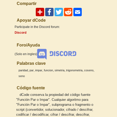
Compartir
Apoyar dCode
Participate in the Discord forum:
Discord
Foro/Ayuda
(Solo en ingles)
Palabras clave
,
,
,
,
,
,
,
paridad
par
impar
funcion
simetria
trigonometria
coseno
seno
Código fuente
dCode conserva la propiedad del código fuente
"Función Par o Impar". Cualquier algoritmo para
"Función Par o Impar", subprograma o fragmento o
script (convertidor, solucionador, cifrado / descifrar,
codificar / decodificar, cifrar / descifrar, descifrar,