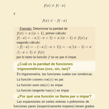
f
(
x
)
≠
f
(
−
x
)
(
)
≠
(
−
)
f
x
f
x
y
f
(
x
)
≠
−
f
(
−
x
)
(
)
≠
−
(
−
)
f
x
f
x
Ejemplo:
Determinar la paridad de
f
(
x
)
=
x
/
(
x
+
1
)
(
)
=
/
(
+
1
)
f
x
x
x
, primer cálculo:
f
(
−
x
)
=
−
x
/
(
−
x
+
1
)
=
x
/
(
x
−
1
)
≠
f
(
x
)
(
−
)
=
−
/
(
−
+
1
)
=
/
(
−
1
)
≠
(
)
f
x
x
x
x
x
f
x
y
segundo cálculo:
−
f
(
−
x
)
=
−
(
−
x
/
(
−
x
+
1
)
)
=
−
x
/
(
x
−
1
)
=
x
/
(
−
x
+
1
)
≠
f
(
x
)
−
(
−
)
=
−
(
−
/
(
−
+
1
)
)
=
−
/
(
−
1
)
=
f
x
x
x
x
x
x
/
(
−
+
1
)
≠
(
)
x
f
x
f
por lo tanto la función
f
no es par ni impar.
¿Cuál es la paridad de funciones
trigonométricas (cos, sin, tan)?
En trigonometría, las funciones suelen ser simétricas:
cos
(
x
)
cos
(
)
La función coseno
x
es par.
sin
(
x
)
sin
(
)
La función seno
x
es impar.
tan
(
x
)
tan
(
)
La función tangente
x
es impar.
¿Por qué una función se llama par o impar?
Las expansiones en series enteras o polinomios de
funciones pares (respectivamente impares) tienen grados