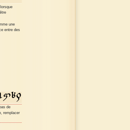
 lorsque
être
comme une
ce entre des
 pas de
n, remplacer