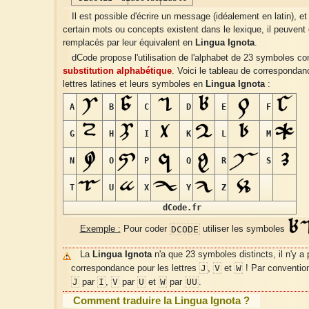
Il est possible d'écrire un message (idéalement en latin), et
certain mots ou concepts existent dans le lexique, il peuvent 
remplacés par leur équivalent en
Lingua Ignota
.
dCode propose l'utilisation de l'alphabet de 23 symboles 
substitution alphabétique
. Voici le tableau de correspondan
lettres latines et leurs symboles en
Lingua Ignota
:
A
B
C
D
E
F
G
H
I
K
L
M
N
O
P
Q
R
S
T
U
X
Y
Z
dCode.fr
DCODE
Exemple :
Pour coder
utiliser les symboles
La
Lingua Ignota
n'a que 23 symboles distincts, il n'y a
J
V
W
correspondance pour les lettres
,
et
! Par conventio
J
I
V
U
W
UU
par
,
par
et
par
.
Comment traduire la Lingua Ignota ?