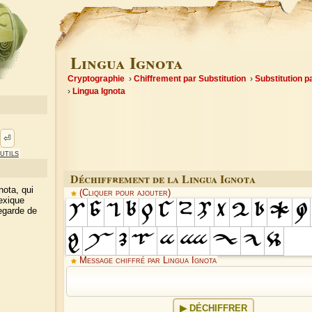
Lingua Ignota
Cryptographie
Chiffrement par Substitution
Substitution 
Lingua Ignota
⏎
utils
Déchiffrement de la Lingua Ignota
nota, qui
(Cliquer pour ajouter)
lexique
egarde de
Message chiffré par Lingua Ignota
DÉCHIFFRER