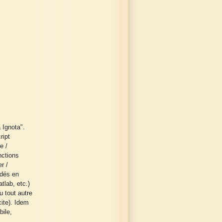
 Ignota".
ript
e /
nctions
r /
odés en
tlab, etc.)
 tout autre
ite). Idem
bile,