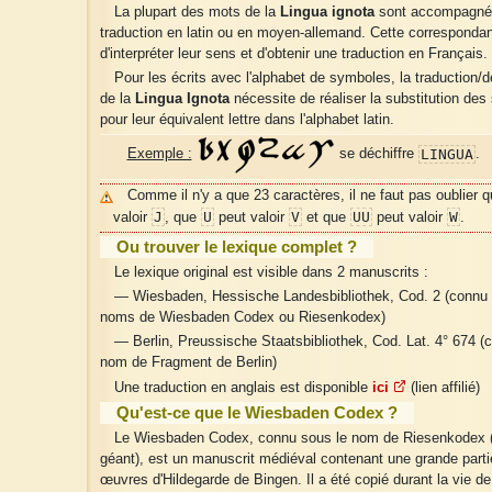
La plupart des mots de la
Lingua ignota
sont accompagné
traduction en latin ou en moyen-allemand. Cette corresponda
d'interpréter leur sens et d'obtenir une traduction en Français.
Pour les écrits avec l'alphabet de symboles, la traduction/
de la
Lingua Ignota
nécessite de réaliser la substitution de
pour leur équivalent lettre dans l'alphabet latin.
LINGUA
Exemple :
se déchiffre
.
Comme il n'y a que 23 caractères, il ne faut pas oublier 
J
U
V
UU
W
valoir
, que
peut valoir
et que
peut valoir
.
Ou trouver le lexique complet ?
Le lexique original est visible dans 2 manuscrits :
— Wiesbaden, Hessische Landesbibliothek, Cod. 2 (connu 
noms de Wiesbaden Codex ou Riesenkodex)
— Berlin, Preussische Staatsbibliothek, Cod. Lat. 4° 674 (
nom de Fragment de Berlin)
Une traduction en anglais est disponible
ici
(lien affilié)
Qu'est-ce que le Wiesbaden Codex ?
Le Wiesbaden Codex, connu sous le nom de Riesenkodex 
géant), est un manuscrit médiéval contenant une grande part
œuvres d'Hildegarde de Bingen. Il a été copié durant la vie d