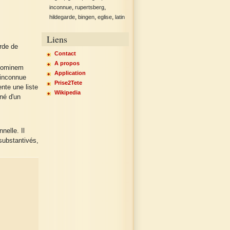
,
,
inconnue
rupertsberg
,
,
,
hildegarde
bingen
eglise
latin
Liens
arde de
Contact
A propos
hominem
Application
 inconnue
Prise2Tete
nte une liste
Wikipedia
né d'un
nelle. Il
substantivés,