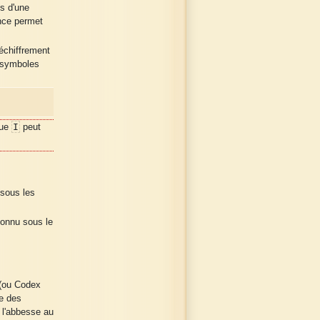
s d'une
nce permet
déchiffrement
s symboles
I
que
peut
sous les
connu sous le
(ou Codex
ie des
e l'abbesse au