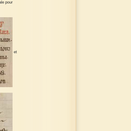
ale pour
et