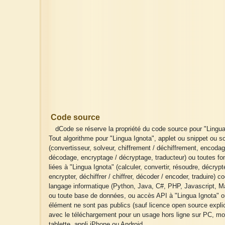
Code source
dCode se réserve la propriété du code source pour "Lingua
Tout algorithme pour "Lingua Ignota", applet ou snippet ou sc
(convertisseur, solveur, chiffrement / déchiffrement, encodag
décodage, encryptage / décryptage, traducteur) ou toutes fo
liées à "Lingua Ignota" (calculer, convertir, résoudre, décrypte
encrypter, déchiffrer / chiffrer, décoder / encoder, traduire) c
langage informatique (Python, Java, C#, PHP, Javascript, Ma
ou toute base de données, ou accès API à "Lingua Ignota" ou
élément ne sont pas publics (sauf licence open source explic
avec le téléchargement pour un usage hors ligne sur PC, mo
tablette, appli iPhone ou Android.