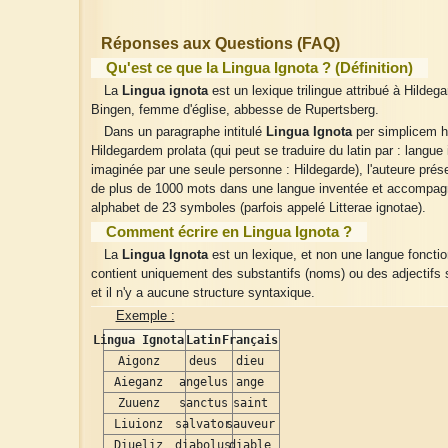
Réponses aux Questions (FAQ)
Qu'est ce que la Lingua Ignota ? (Définition)
La
Lingua ignota
est un lexique trilingue attribué à Hildeg
Bingen, femme d'église, abbesse de Rupertsberg.
Dans un paragraphe intitulé
Lingua Ignota
per simplicem 
Hildegardem prolata (qui peut se traduire du latin par : langue
imaginée par une seule personne : Hildegarde), l'auteure prése
de plus de 1000 mots dans une langue inventée et accompag
alphabet de 23 symboles (parfois appelé Litterae ignotae).
Comment écrire en Lingua Ignota ?
La
Lingua Ignota
est un lexique, et non une langue fonction
contient uniquement des substantifs (noms) ou des adjectifs 
et il n'y a aucune structure syntaxique.
Exemple :
Lingua Ignota
Latin
Français
Aigonz
deus
dieu
Aieganz
angelus
ange
Zuuenz
sanctus
saint
Liuionz
salvator
sauveur
Diueliz
diabolus
diable