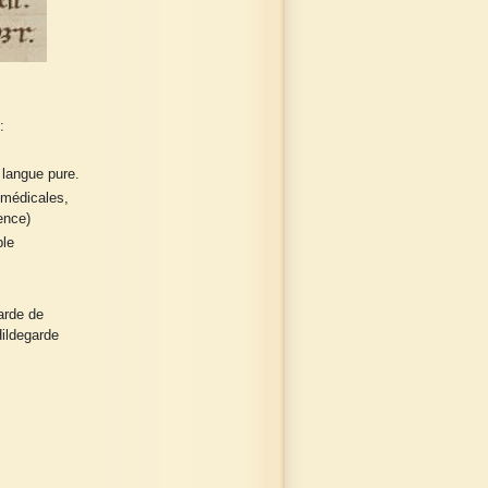
:
 langue pure.
 médicales,
ence)
le
arde de
Hildegarde