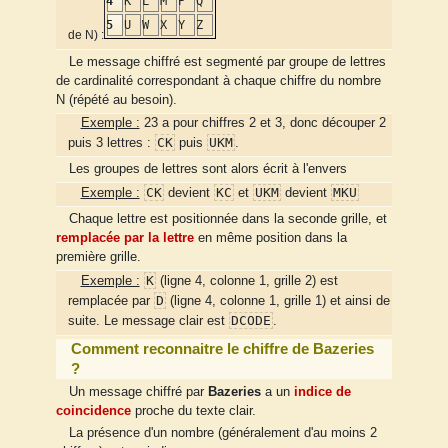
4
K
L
M
P
Q
5
U
W
X
Y
Z
de N) :
Le message chiffré est segmenté par groupe de lettres
de cardinalité correspondant à chaque chiffre du nombre
N (répété au besoin).
Exemple :
23 a pour chiffres 2 et 3, donc découper 2
CK
UKM
puis 3 lettres :
puis
.
Les groupes de lettres sont alors écrit à l'envers
CK
KC
UKM
MKU
Exemple :
devient
et
devient
Chaque lettre est positionnée dans la seconde grille, et
remplacée par la lettre
en même position dans la
première grille.
K
Exemple :
(ligne 4, colonne 1, grille 2) est
D
remplacée par
(ligne 4, colonne 1, grille 1) et ainsi de
DCODE
suite. Le message clair est
.
Comment reconnaitre le chiffre de Bazeries
?
Un message chiffré par
Bazeries
a un
indice de
coincidence
proche du texte clair.
La présence d'un nombre (généralement d'au moins 2