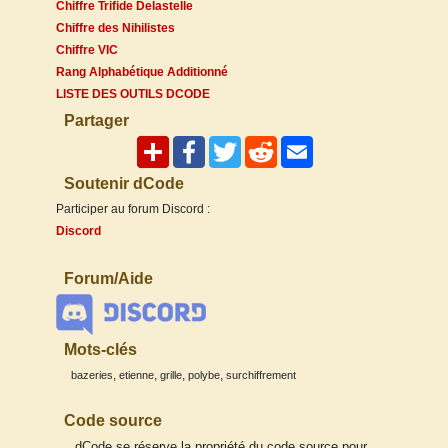
Chiffre Trifide Delastelle
Chiffre des Nihilistes
Chiffre VIC
Rang Alphabétique Additionné
LISTE DES OUTILS DCODE
Partager
Soutenir dCode
Participer au forum Discord :
Discord
Forum/Aide
Mots-clés
,
,
,
,
bazeries
etienne
grille
polybe
surchiffrement
Code source
dCode se réserve la propriété du code source pour