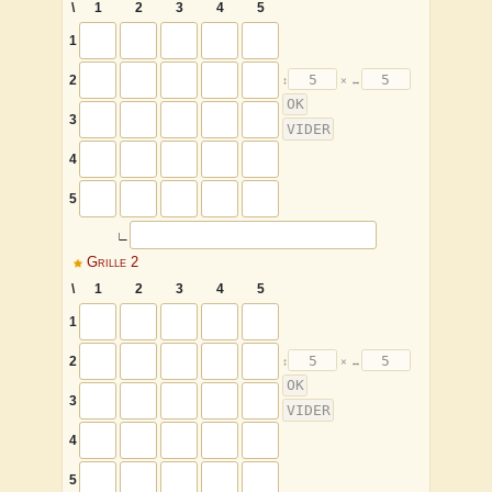
\
1
2
3
4
5
1
2
3
4
5
∟
Grille 2
\
1
2
3
4
5
1
2
3
4
5