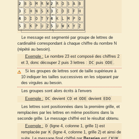
2
B
G
M
R
W
2
R
O
S
A
B
3
C
H
N
S
X
3
C
D
E
F
H
4
D
I
O
T
Y
4
K
L
M
P
Q
5
E
K
P
U
Z
5
U
W
X
Y
Z
Le message est segmenté par groupe de lettres de
cardinalité correspondant à chaque chiffre du nombre N
(répété au besoin).
Exemple :
Le nombre 23 est composé des chiffres 2
DC
ODE
et 3, donc découper 2 puis 3 lettres :
puis
.
Si les groupes de lettres sont de taille supérieure à
10 indiquer les tailles successives en les séparant par
des virgules au besoin.
Les groupes sont alors écrits à l'envers
DC
CD
ODE
EDO
Exemple :
devient
et
devient
Les lettres sont positionnées dans la première grille, et
remplacées par les lettres en même positions dans la
seconde grille. Le message chiffré est le résultat obtenu.
D
Exemple :
(ligne 4, colonne 1, grille 1) est
K
remplacée par
(ligne 4, colonne 1, grille 2) et ainsi de
CKUK
suite. Le message final chiffré par
Bazeries
est