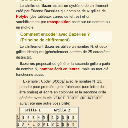
Le chiffre de
Bazeries
est un système de chiffrement
créé par Étienne
Bazeries
qui combine deux grilles de
Polybe
(des tableaux carrés de lettres) et un
↕
×
↔
surchiffrement par
transposition
basé sur un nombre ou
un mot-clé.
Comment encoder avec Bazeries ?
(Principe de chiffrement)
Le chiffrement
Bazeries
utilise un nombre N, et deux
grilles identiques (généralement carrées de 25 caractères
distincts).
Bazeries
proposait de générer la seconde grille à partir
du nombre N,
nombre écrit en lettres
, mais un mot clé
fonctionne aussi.
DCODE
Exemple :
Coder
avec le nombre N=23,
prendre pour première grille l'alphabet (une lettre doit
être omise) et écrire en colonnes et la seconde grille
VINGT-TROIS
DEUXTROIS
générée avec la clé
(
aurait été une autre possibilité)
Grille 1
Grille 2
\
1
2
3
4
5
\
1
2
3
4
5
1
A
F
L
Q
V
1
V
I
N
G
T