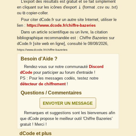
L'export des résultats est gratuit et se fait simplement
en cliquant sur les icônes d'export ⤓ (format .csv ou .txt)
ou ⧉ copier-coller.
Pour citer dCode.fr sur un autre site Internet, utiliser le
lien :
https://www.dcode.fr/chiffre-bazeries
Dans un article scientifique ou un livre, la citation
bibliographique recommandée est :
Chiffre Bazeries
sur
dCode.fr [site web en ligne], consulté le 08/08/2026,
https://www.dcode.fr/chiffre-bazeries
Besoin d'Aide ?
Rendez-vous sur notre communauté
Discord
dCode
pour participer au forum d'entraide !
PS : Pour les messages codés, testez notre
détecteur de chiffrement
!
Questions / Commentaires
ENVOYER UN MESSAGE
Remarques et suggestions sont les bienvenues afin
que dCode propose le meilleur outil 'Chiffre Bazeries'
gratuit ! Merci !
dCode et plus