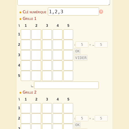
x
Clé numérique
Grille 1
\
1
2
3
4
5
1
2
3
4
5
∟
Grille 2
\
1
2
3
4
5
1
2
3