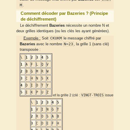
M
.
Comment décoder par Bazeries ? (Principe
de déchiffrement)
Le déchiffrement
Bazeries
nécessite un nombre N et
deux grilles identiques (ou les clés les ayant générées).
CKUKM
Exemple :
Soit
le message chiffré par
N=23
Bazeries
avec le nombre
, la grille 1 (sans clé)
transposée :
\
1
2
3
4
5
1
A
F
L
Q
V
2
B
G
M
R
W
3
C
H
N
S
X
4
D
I
O
T
Y
5
E
K
P
U
Z
et la grille 2 (clé :
VINGT-TROIS
issue
\
1
2
3
4
5
1
V
I
N
G
T
2
R
O
S
A
B
3
C
D
E
F
H