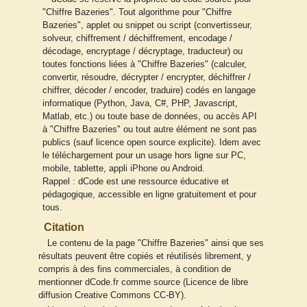
"Chiffre Bazeries". Tout algorithme pour "Chiffre
Bazeries", applet ou snippet ou script (convertisseur,
solveur, chiffrement / déchiffrement, encodage /
décodage, encryptage / décryptage, traducteur) ou
toutes fonctions liées à "Chiffre Bazeries" (calculer,
convertir, résoudre, décrypter / encrypter, déchiffrer /
chiffrer, décoder / encoder, traduire) codés en langage
informatique (Python, Java, C#, PHP, Javascript,
Matlab, etc.) ou toute base de données, ou accès API
à "Chiffre Bazeries" ou tout autre élément ne sont pas
publics (sauf licence open source explicite). Idem avec
le téléchargement pour un usage hors ligne sur PC,
mobile, tablette, appli iPhone ou Android.
Rappel : dCode est une ressource éducative et
pédagogique, accessible en ligne gratuitement et pour
tous.
Citation
Le contenu de la page "Chiffre Bazeries" ainsi que ses
résultats peuvent être copiés et réutilisés librement, y
compris à des fins commerciales, à condition de
mentionner dCode.fr comme source (Licence de libre
diffusion Creative Commons CC-BY).