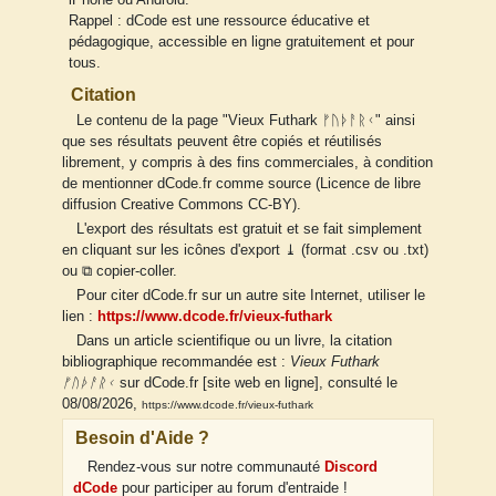
iPhone ou Android.
Rappel : dCode est une ressource éducative et
pédagogique, accessible en ligne gratuitement et pour
tous.
Citation
Le contenu de la page "Vieux Futhark ᚠᚢᚦᚨᚱᚲ" ainsi
que ses résultats peuvent être copiés et réutilisés
librement, y compris à des fins commerciales, à condition
de mentionner dCode.fr comme source (Licence de libre
diffusion Creative Commons CC-BY).
L'export des résultats est gratuit et se fait simplement
en cliquant sur les icônes d'export ⤓ (format .csv ou .txt)
ou ⧉ copier-coller.
Pour citer dCode.fr sur un autre site Internet, utiliser le
lien :
https://www.dcode.fr/vieux-futhark
Dans un article scientifique ou un livre, la citation
bibliographique recommandée est :
Vieux Futhark
ᚠᚢᚦᚨᚱᚲ
sur dCode.fr [site web en ligne], consulté le
08/08/2026,
https://www.dcode.fr/vieux-futhark
Besoin d'Aide ?
Rendez-vous sur notre communauté
Discord
dCode
pour participer au forum d'entraide !