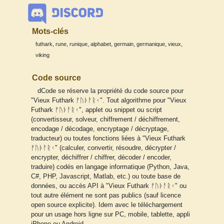
Mots-clés
,
,
,
,
,
,
,
futhark
rune
runique
alphabet
germain
germanique
vieux
viking
Code source
dCode se réserve la propriété du code source pour
"Vieux Futhark ᚠᚢᚦᚨᚱᚲ". Tout algorithme pour "Vieux
Futhark ᚠᚢᚦᚨᚱᚲ", applet ou snippet ou script
(convertisseur, solveur, chiffrement / déchiffrement,
encodage / décodage, encryptage / décryptage,
traducteur) ou toutes fonctions liées à "Vieux Futhark
ᚠᚢᚦᚨᚱᚲ" (calculer, convertir, résoudre, décrypter /
encrypter, déchiffrer / chiffrer, décoder / encoder,
traduire) codés en langage informatique (Python, Java,
C#, PHP, Javascript, Matlab, etc.) ou toute base de
données, ou accès API à "Vieux Futhark ᚠᚢᚦᚨᚱᚲ" ou
tout autre élément ne sont pas publics (sauf licence
open source explicite). Idem avec le téléchargement
pour un usage hors ligne sur PC, mobile, tablette, appli