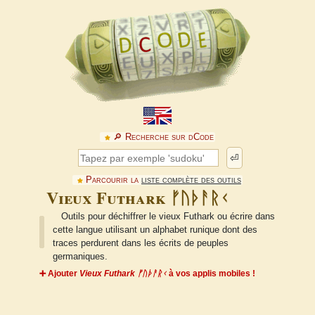
🔎︎ Recherche sur dCode
⏎
Parcourir la
liste complète des outils
Vieux Futhark ᚠᚢᚦᚨᚱᚲ
Outils pour déchiffrer le vieux Futhark ou écrire dans
cette langue utilisant un alphabet runique dont des
traces perdurent dans les écrits de peuples
germaniques.
➕ Ajouter
Vieux Futhark ᚠᚢᚦᚨᚱᚲ
à vos applis mobiles !