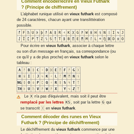
Comment encoder/écrire en Vieux Futhark
? (Principe de chiffrement)
L'alphabet runique utilisé en
vieux futhark
est composé
de 24 caractères, chacun ayant une translittération
possible.
ᚠ
F
ᚢ
U
ᚦ
þ
ᚨ
A
ᚱ
R
ᚲ
K
ᚷ
G
ᚹ
W
ᚺ
H
ᚾ
N
ᛁ
I
ᛃ
J
ᛇ
Ï
ᛈ
P
ᛉ
Z
ᛊ
S
ᛏ
T
ᛒ
B
ᛖ
E
ᛗ
M
ᛚ
L
ᛜ
Ŋ
ᛞ
D
ᛟ
O
Pour écrire en
vieux futhark
, associer à chaque lettre
ou son d'un message en français, sa correspondance (ou
ce qu'il y a de plus proche) en
vieux futhark
selon le
tableau :
A
ᚨ
B
ᛒ
C
ᚲ
D
ᛞ
E
ᛖ
F
ᚠ
G
ᚷ
H
ᚺ
I
ᛁ
J
ᛃ
K
ᚲ
L
ᛚ
M
ᛗ
N
ᚾ
NG
ᛝ
O
ᛟ
P
ᛈ
Q
ᚲ
R
ᚱ
S
ᛋ
T
ᛏ
TH
ᚦ
U
ᚢ
V
ᚹ
W
ᚹ
X
Y
ᛃ
Z
ᛉ
X
Le
n'a pas d'équivalent, mais soit il peut être
KS
G
remplacé par les lettres
, soit par la lettre
qui
ᚷ
se transcrit
en
vieux futhark
.
Comment décoder des runes en Vieux
Futhark ? (Principe de déchiffrement)
Le déchiffrement du
vieux futhark
commence par une