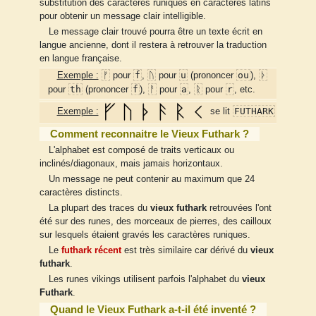
substitution des caractères runiques en caractères latins
pour obtenir un message clair intelligible.
Le message clair trouvé pourra être un texte écrit en
langue ancienne, dont il restera à retrouver la traduction
en langue française.
ᚠ
f
ᚢ
u
ou
ᚦ
Exemple :
pour
,
pour
(prononcer
),
th
f
ᚨ
a
ᚱ
r
pour
(prononcer
),
pour
,
pour
, etc.
FUTHARK
Exemple :
se lit
Comment reconnaitre le Vieux Futhark ?
L'alphabet est composé de traits verticaux ou
inclinés/diagonaux, mais jamais horizontaux.
Un message ne peut contenir au maximum que 24
caractères distincts.
La plupart des traces du
vieux futhark
retrouvées l'ont
été sur des runes, des morceaux de pierres, des cailloux
sur lesquels étaient gravés les caractères runiques.
Le
futhark récent
est très similaire car dérivé du
vieux
futhark
.
Les runes vikings utilisent parfois l'alphabet du
vieux
Futhark
.
Quand le Vieux Futhark a-t-il été inventé ?