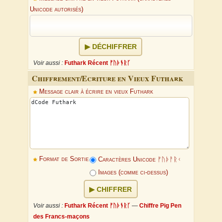
Unicode autorisés)
DÉCHIFFRER
Voir aussi :
Futhark Récent ᚠᚢᚦᚬᚱᚴ
Chiffrement/Ecriture en Vieux Futhark
Message clair à écrire en vieux Futhark
Format de Sortie
Caractères Unicode ᚠᚢᚦᚨᚱᚲ
Images (comme ci-dessus)
CHIFFRER
Voir aussi :
Futhark Récent ᚠᚢᚦᚬᚱᚴ
—
Chiffre Pig Pen
des Francs-maçons