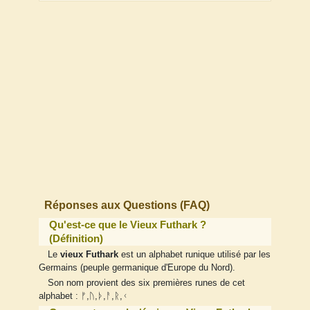
Réponses aux Questions (FAQ)
Qu'est-ce que le Vieux Futhark ?
(Définition)
Le
vieux Futhark
est un alphabet runique utilisé par les
Germains (peuple germanique d'Europe du Nord).
Son nom provient des six premières runes de cet
alphabet : ᚠ,ᚢ,ᚦ,ᚨ,ᚱ,ᚲ