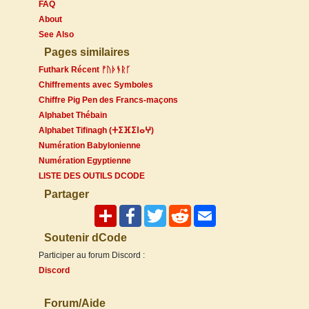
FAQ
About
See Also
Pages similaires
Futhark Récent ᚠᚢᚦᚬᚱᚴ
Chiffrements avec Symboles
Chiffre Pig Pen des Francs-maçons
Alphabet Thébain
Alphabet Tifinagh (ⵜⵉⴼⵉⵏⴰⵖ)
Numération Babylonienne
Numération Egyptienne
LISTE DES OUTILS DCODE
Partager
Soutenir dCode
Participer au forum Discord :
Discord
Forum/Aide