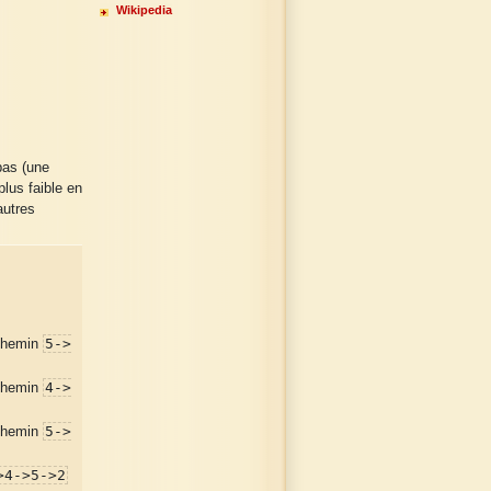
Wikipedia
 bas (une
plus faible en
autres
5->
e chemin
4->
e chemin
5->
e chemin
>4->5->2