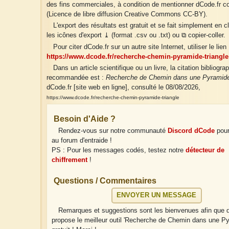
des fins commerciales, à condition de mentionner dCode.fr
(Licence de libre diffusion Creative Commons CC-BY).
L'export des résultats est gratuit et se fait simplement en c
les icônes d'export ⤓ (format .csv ou .txt) ou ⧉ copier-coller.
Pour citer dCode.fr sur un autre site Internet, utiliser le lien 
https://www.dcode.fr/recherche-chemin-pyramide-triangle
Dans un article scientifique ou un livre, la citation bibliogra
recommandée est :
Recherche de Chemin dans une Pyramid
dCode.fr [site web en ligne], consulté le 08/08/2026,
https://www.dcode.fr/recherche-chemin-pyramide-triangle
Besoin d'Aide ?
Rendez-vous sur notre communauté
Discord dCode
pour
au forum d'entraide !
PS : Pour les messages codés, testez notre
détecteur de
chiffrement
!
Questions / Commentaires
ENVOYER UN MESSAGE
Remarques et suggestions sont les bienvenues afin que
propose le meilleur outil 'Recherche de Chemin dans une P