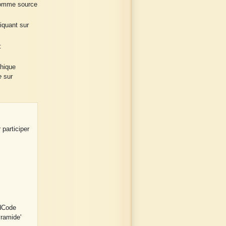
 comme source
liquant sur
:
phique
e
sur
 participer
 dCode
yramide'