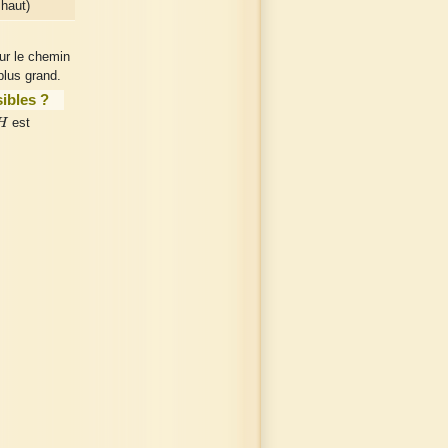
haut)
ur le chemin
 plus grand.
ibles ?
H
H
est