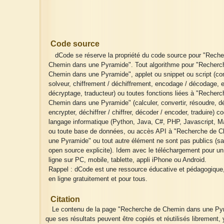
Code source
dCode se réserve la propriété du code source pour "Rech
Chemin dans une Pyramide". Tout algorithme pour "Recherc
Chemin dans une Pyramide", applet ou snippet ou script (con
solveur, chiffrement / déchiffrement, encodage / décodage, 
décryptage, traducteur) ou toutes fonctions liées à "Recher
Chemin dans une Pyramide" (calculer, convertir, résoudre, dé
encrypter, déchiffrer / chiffrer, décoder / encoder, traduire) c
langage informatique (Python, Java, C#, PHP, Javascript, Ma
ou toute base de données, ou accès API à "Recherche de 
une Pyramide" ou tout autre élément ne sont pas publics (sa
open source explicite). Idem avec le téléchargement pour u
ligne sur PC, mobile, tablette, appli iPhone ou Android.
Rappel : dCode est une ressource éducative et pédagogique
en ligne gratuitement et pour tous.
Citation
Le contenu de la page "Recherche de Chemin dans une Pyr
que ses résultats peuvent être copiés et réutilisés librement,