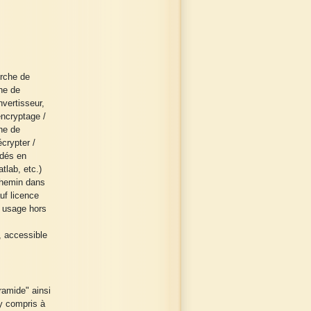
erche de
he de
vertisseur,
encryptage /
che de
crypter /
odés en
tlab, etc.)
Chemin dans
uf licence
n usage hors
, accessible
amide" ainsi
 y compris à