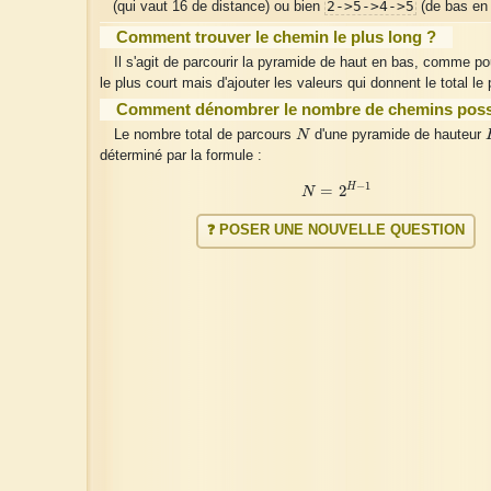
2->5->4->5
(qui vaut 16 de distance) ou bien
(de bas en 
Comment trouver le chemin le plus long ?
Il s'agit de parcourir la pyramide de haut en bas, comme po
le plus court mais d'ajouter les valeurs qui donnent le total le
Comment dénombrer le nombre de chemins poss
N
Le nombre total de parcours
N
d'une pyramide de hauteur
déterminé par la formule :
N
=
2
H
−
1
−
1
H
=
2
N
❓ POSER UNE NOUVELLE QUESTION