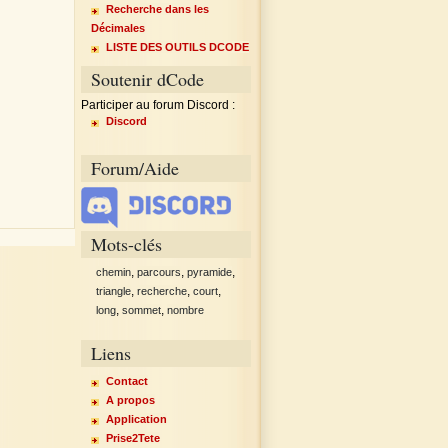
Recherche dans les
Décimales
LISTE DES OUTILS DCODE
Soutenir dCode
Participer au forum Discord :
Discord
Forum/Aide
Mots-clés
,
,
,
chemin
parcours
pyramide
,
,
,
triangle
recherche
court
,
,
long
sommet
nombre
Liens
Contact
A propos
Application
Prise2Tete