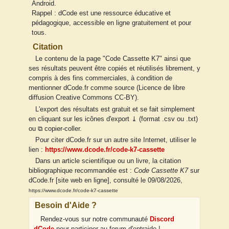
Android.
Rappel : dCode est une ressource éducative et
pédagogique, accessible en ligne gratuitement et pour
tous.
Citation
Le contenu de la page "Code Cassette K7" ainsi que
ses résultats peuvent être copiés et réutilisés librement, y
compris à des fins commerciales, à condition de
mentionner dCode.fr comme source (Licence de libre
diffusion Creative Commons CC-BY).
L'export des résultats est gratuit et se fait simplement
en cliquant sur les icônes d'export ⤓ (format .csv ou .txt)
ou ⧉ copier-coller.
Pour citer dCode.fr sur un autre site Internet, utiliser le
lien :
https://www.dcode.fr/code-k7-cassette
Dans un article scientifique ou un livre, la citation
bibliographique recommandée est :
Code Cassette K7
sur
dCode.fr [site web en ligne], consulté le 09/08/2026,
https://www.dcode.fr/code-k7-cassette
Besoin d'Aide ?
Rendez-vous sur notre communauté
Discord
dCode
pour participer au forum d'entraide !