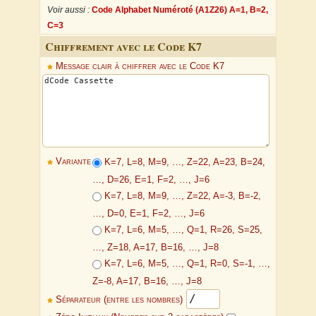
Voir aussi :
Code Alphabet Numéroté (A1Z26) A=1, B=2,
C=3
Chiffrement avec le Code K7
Message clair à chiffrer avec le Code K7
Variante
K=7, L=8, M=9, …, Z=22, A=23, B=24,
…, D=26, E=1, F=2, …, J=6
K=7, L=8, M=9, …, Z=22, A=-3, B=-2,
…, D=0, E=1, F=2, …, J=6
K=7, L=6, M=5, …, Q=1, R=26, S=25,
…, Z=18, A=17, B=16, …, J=8
K=7, L=6, M=5, …, Q=1, R=0, S=-1, …,
Z=-8, A=17, B=16, …, J=8
Séparateur (entre les nombres)