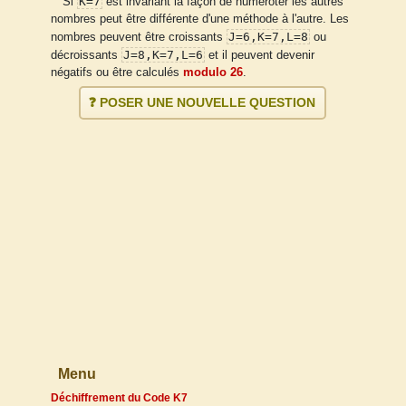
K=7
Si
est invariant la façon de numéroter les autres
nombres peut être différente d'une méthode à l'autre. Les
J=6,K=7,L=8
nombres peuvent être croissants
ou
J=8,K=7,L=6
décroissants
et il peuvent devenir
négatifs ou être calculés
modulo 26
.
❓ POSER UNE NOUVELLE QUESTION
Menu
Déchiffrement du Code K7