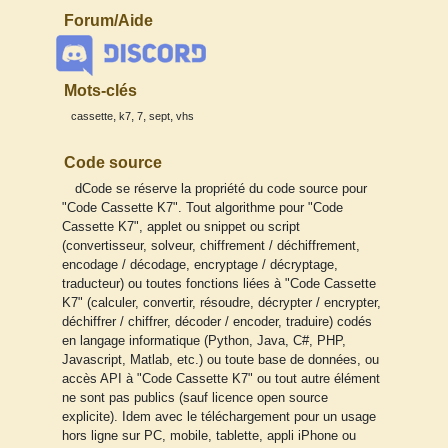
Forum/Aide
Mots-clés
,
,
,
,
cassette
k7
7
sept
vhs
Code source
dCode se réserve la propriété du code source pour
"Code Cassette K7". Tout algorithme pour "Code
Cassette K7", applet ou snippet ou script
(convertisseur, solveur, chiffrement / déchiffrement,
encodage / décodage, encryptage / décryptage,
traducteur) ou toutes fonctions liées à "Code Cassette
K7" (calculer, convertir, résoudre, décrypter / encrypter,
déchiffrer / chiffrer, décoder / encoder, traduire) codés
en langage informatique (Python, Java, C#, PHP,
Javascript, Matlab, etc.) ou toute base de données, ou
accès API à "Code Cassette K7" ou tout autre élément
ne sont pas publics (sauf licence open source
explicite). Idem avec le téléchargement pour un usage
hors ligne sur PC, mobile, tablette, appli iPhone ou