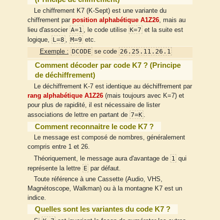
Le chiffrement K7 (K-Sept) est une variante du
chiffrement par
position alphabétique
A1Z26
, mais au
A=1
K=7
lieu d'associer
, le code utilise
et la suite est
L=8
M=9
logique,
,
etc.
DCODE
26.25.11.26.1
Exemple :
se code
Comment décoder par code K7 ? (Principe
de déchiffrement)
Le déchiffrement K-7 est identique au déchiffrement par
rang alphabétique
A1Z26
(mais toujours avec K=7) et
pour plus de rapidité, il est nécessaire de lister
7=K
associations de lettre en partant de
.
Comment reconnaitre le code K7 ?
Le message est composé de nombres, généralement
compris entre 1 et 26.
1
Théoriquement, le message aura d'avantage de
qui
E
représente la lettre
par défaut.
Toute référence à une Cassette (Audio, VHS,
Magnétoscope, Walkman) ou à la montagne K7 est un
indice.
Quelles sont les variantes du code K7 ?