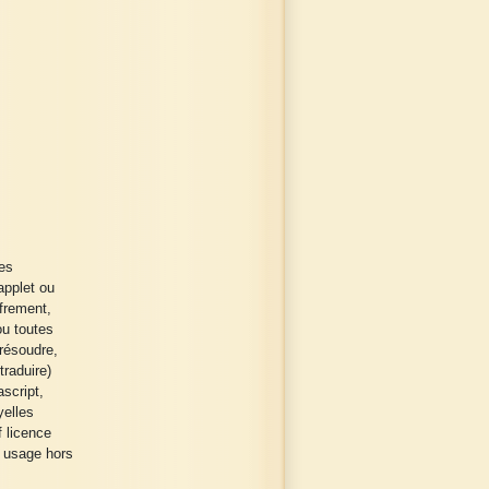
es
applet ou
ffrement,
ou toutes
 résoudre,
traduire)
script,
yelles
 licence
n usage hors