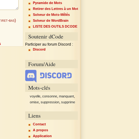
Pyramide de Mots
Retirer des Lettres à un Mot
Solveur de Mots-Mêlés
iret-bas)
Solveur de WordBrain
LISTE DES OUTILS DCODE
Soutenir dCode
s
Participer au forum Discord :
Discord
Forum/Aide
Mots-clés
,
,
,
voyelle
consonne
manquant
,
,
omise
suppression
supprime
Liens
Contact
A propos
Application