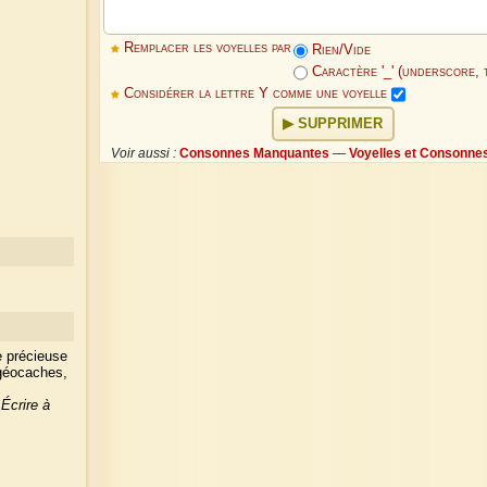
Remplacer les voyelles par
Rien/Vide
Caractère '_' (underscore, t
Considérer la lettre Y comme une voyelle
SUPPRIMER
Voir aussi :
Consonnes Manquantes
—
Voyelles et Consonne
e précieuse
 géocaches,
?
Écrire à