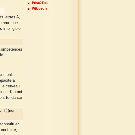
Prise2Tete
Wikipedia
s lettres A,
 comme une
intelligible,
s compétences
de
quement
apacité à
, le cerveau
ionne d'autant
 ont tendance
s !
(rien
econstituer
 contexte,