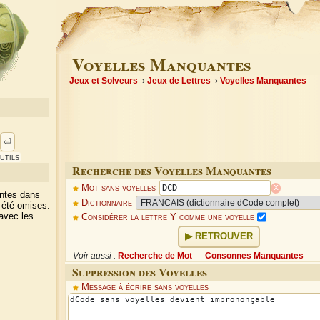
Voyelles Manquantes
Jeux et Solveurs
Jeux de Lettres
Voyelles Manquantes
⏎
utils
Recherche des Voyelles Manquantes
x
Mot sans voyelles
antes dans
Dictionnaire
 été omises.
avec les
Considérer la lettre Y comme une voyelle
RETROUVER
Voir aussi :
Recherche de Mot
—
Consonnes Manquantes
Suppression des Voyelles
Message à écrire sans voyelles