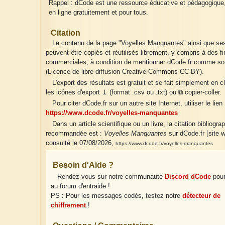
Rappel : dCode est une ressource éducative et pédagogique
en ligne gratuitement et pour tous.
Citation
Le contenu de la page "Voyelles Manquantes" ainsi que ses
peuvent être copiés et réutilisés librement, y compris à des fi
commerciales, à condition de mentionner dCode.fr comme so
(Licence de libre diffusion Creative Commons CC-BY).
L'export des résultats est gratuit et se fait simplement en c
les icônes d'export ⤓ (format .csv ou .txt) ou ⧉ copier-coller.
Pour citer dCode.fr sur un autre site Internet, utiliser le lien 
https://www.dcode.fr/voyelles-manquantes
Dans un article scientifique ou un livre, la citation bibliogra
recommandée est :
Voyelles Manquantes
sur dCode.fr [site w
consulté le 07/08/2026,
https://www.dcode.fr/voyelles-manquantes
Besoin d'Aide ?
Rendez-vous sur notre communauté
Discord dCode
pour
au forum d'entraide !
PS : Pour les messages codés, testez notre
détecteur de
chiffrement
!