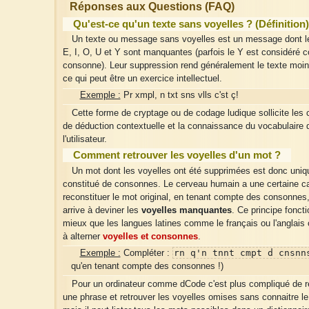
Réponses aux Questions (FAQ)
Qu'est-ce qu'un texte sans voyelles ? (Définition)
Un texte ou message sans voyelles est un message dont le
E, I, O, U et Y sont manquantes (parfois le Y est considéré
consonne). Leur suppression rend généralement le texte moins 
ce qui peut être un exercice intellectuel.
Exemple :
Pr xmpl, n txt sns vlls c'st ç!
Cette forme de cryptage ou de codage ludique sollicite le
de déduction contextuelle et la connaissance du vocabulaire 
l'utilisateur.
Comment retrouver les voyelles d'un mot ?
Un mot dont les voyelles ont été supprimées est donc uni
constitué de consonnes. Le cerveau humain a une certaine c
reconstituer le mot original, en tenant compte des consonnes
arrive à deviner les
voyelles manquantes
. Ce principe fonct
mieux que les langues latines comme le français ou l'anglais
à alterner
voyelles et consonnes
.
rn q'n tnnt cmpt d cnsnn
Exemple :
Compléter :
qu'en tenant compte des consonnes !)
Pour un ordinateur comme dCode c'est plus compliqué de r
une phrase et retrouver les voyelles omises sans connaitre le