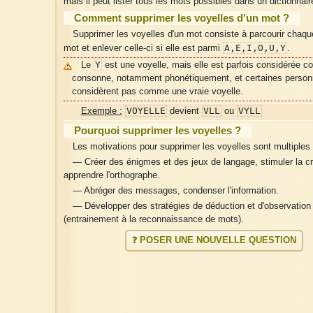
mais il peut lister tous les mots possibles dans un dictionnai
Comment supprimer les voyelles d'un mot ?
Supprimer les voyelles d'un mot consiste à parcourir chaque
A,E,I,O,U,Y
mot et enlever celle-ci si elle est parmi
.
Y
Le
est une voyelle, mais elle est parfois considérée 
consonne, notamment phonétiquement, et certaines person
considèrent pas comme une vraie voyelle.
VOYELLE
VLL
VYLL
Exemple :
devient
ou
Pourquoi supprimer les voyelles ?
Les motivations pour supprimer les voyelles sont multiples 
— Créer des énigmes et des jeux de langage, stimuler la cré
apprendre l'orthographe.
— Abréger des messages, condenser l'information.
— Développer des stratégies de déduction et d'observation
(entrainement à la reconnaissance de mots).
❓ POSER UNE NOUVELLE QUESTION