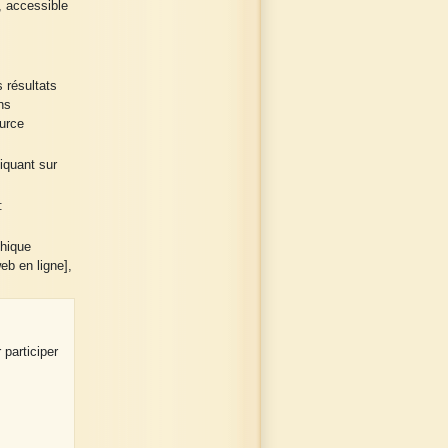
, accessible
 résultats
ns
urce
liquant sur
:
phique
eb en ligne],
 participer