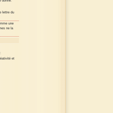
re donné.
 lettre du
comme une
nes ne la
:
ativité et