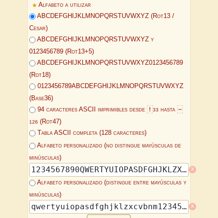
Alfabeto a utilizar
ABCDEFGHIJKLMNOPQRSTUVWXYZ (Rot13 /
Cesar)
ABCDEFGHIJKLMNOPQRSTUVWXYZ y
0123456789 (Rot13+5)
ABCDEFGHIJKLMNOPQRSTUVWXYZ0123456789
(Rot18)
0123456789ABCDEFGHIJKLMNOPQRSTUVWXYZ
(Base36)
!
~
94 caracteres ASCII imprimibles desde
hasta
33
(Rot47)
126
Tabla ASCII completa (128 caracteres)
Alfabeto personalizado (no distingue mayúsculas de
minúsculas)
x
Alfabeto personalizado (distingue entre mayúsculas y
minúsculas)
x