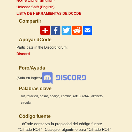
ROT-5 Cipher (English)
Unicode Shift (English)
LISTA DE HERRAMIENTAS DE DCODE
Compartir
Apoyar dCode
Participate in the Discord forum:
Discord
Foro/Ayuda
(Solo en ingles)
Palabras clave
,
,
,
,
,
,
,
,
rot
rotacion
cesar
codigo
cambio
rot13
rot47
alfabeto
circular
Código fuente
dCode conserva la propiedad del código fuente
"Cifrado ROT". Cualquier algoritmo para "Cifrado ROT",