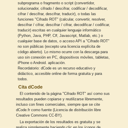
subprograma o fragmento o script (convertidor,
solucionador, cifrado / descifrar, codificar / decodificar,
cifrar / descifrar, descifrar, traducir), o todas las
funciones "Cifrado ROT" (calcular, convertir, resolver,
descifrar / cifrar, descifrar / cifrar, decodificar / codificar,
traducir) escritas en cualquier lenguaje informático
(Python, Java, PHP, C#, Javascript, Matlab, etc.) o
cualquier base de datos, o acceso API a "Cifrado ROT"
no son públicas (excepto una licencia explícita de
código abierto). Lo mismo ocurre con la descarga para
uso sin conexión en PC, dispositivos móviles, tabletas,
iPhone o Android. aplicación.
Recordatorio: dCode es un recurso educativo y
didáctico, accesible online de forma gratuita y para
todos.
Cita dCode
El contenido de la página "Cifrado ROT" así como sus
resultados pueden copiarse y reutilizarse libremente,
incluso con fines comerciales, siempre que se cite
dCode.fr como fuente (Licencia de distribución libre
Creative Commons CC-BY).
La exportación de los resultados es gratuita y se
realiza simplemente haciendo clic en los íconos de