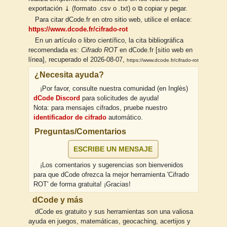
exportación ⤓ (formato .csv o .txt) o ⧉ copiar y pegar.
Para citar dCode.fr en otro sitio web, utilice el enlace:
https://www.dcode.fr/cifrado-rot
En un artículo o libro científico, la cita bibliográfica
recomendada es:
Cifrado ROT
en dCode.fr [sitio web en
línea], recuperado el 2026-08-07,
https://www.dcode.fr/cifrado-rot
¿Necesita ayuda?
¡Por favor, consulte nuestra comunidad (en Inglès)
dCode Discord
para solicitudes de ayuda!
Nota: para mensajes cifrados, pruebe nuestro
identificador de cifrado
automático.
Preguntas/Comentarios
ESCRIBE UN MENSAJE
¡Los comentarios y sugerencias son bienvenidos
para que dCode ofrezca la mejor herramienta 'Cifrado
ROT' de forma gratuita! ¡Gracias!
dCode y más
dCode es gratuito y sus herramientas son una valiosa
ayuda en juegos, matemáticas, geocaching, acertijos y