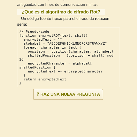
antigüedad con fines de comunicación militar.
¿Qué es el algoritmo de cifrado Rot?
Un código fuente típico para el cifrado de rotación
sería:
// Pseudo-code
function encryptROT(text, shift)
  encryptedText = ""
  alphabet = "ABCDEFGHIJKLMNOPQRSTUVWXYZ"
  foreach character in text {
    position = position(character, alphabet)
    shiftedPosition = (position + shift) mod 
26
    encryptedCharacter = alphabet[ 
shiftedPosition ]
    encryptedText += encryptedCharacter
  }
  return encryptedText
}
❓ HAZ UNA NUEVA PREGUNTA