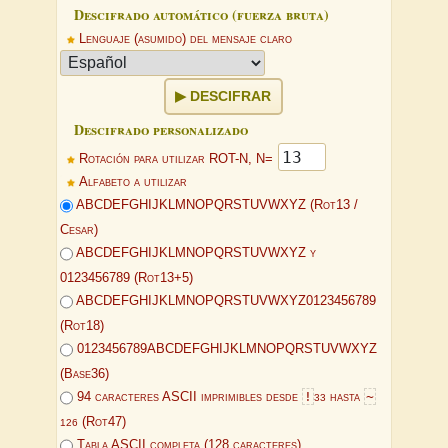
Descifrado automático (fuerza bruta)
Lenguaje (asumido) del mensaje claro
DESCIFRAR
Descifrado personalizado
Rotación para utilizar ROT-N, N=
Alfabeto a utilizar
ABCDEFGHIJKLMNOPQRSTUVWXYZ (Rot13 /
Cesar)
ABCDEFGHIJKLMNOPQRSTUVWXYZ y
0123456789 (Rot13+5)
ABCDEFGHIJKLMNOPQRSTUVWXYZ0123456789
(Rot18)
0123456789ABCDEFGHIJKLMNOPQRSTUVWXYZ
(Base36)
!
~
94 caracteres ASCII imprimibles desde
hasta
33
(Rot47)
126
Tabla ASCII completa (128 caracteres)