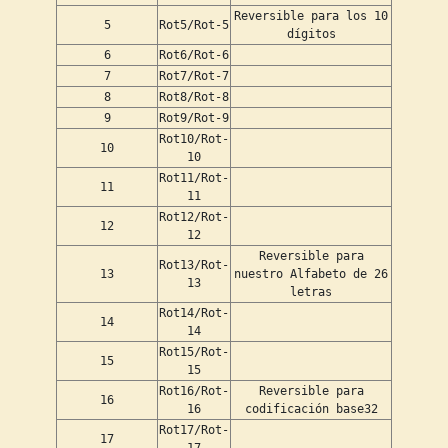
Reversible para los 10
5
Rot5/Rot-5
dígitos
6
Rot6/Rot-6
7
Rot7/Rot-7
8
Rot8/Rot-8
9
Rot9/Rot-9
Rot10/Rot-
10
10
Rot11/Rot-
11
11
Rot12/Rot-
12
12
Reversible para
Rot13/Rot-
13
nuestro Alfabeto de 26
13
letras
Rot14/Rot-
14
14
Rot15/Rot-
15
15
Rot16/Rot-
Reversible para
16
16
codificación base32
Rot17/Rot-
17
17