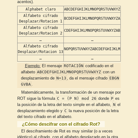
acentos).
Alphabet claro
ABCDEFGHIJKLMNOPQRSTUVWXYZ
Alfabeto cifrado
BCDEFGHIJKLMNOPQRSTUVWXYZA
Desplazar/Rotacion 1
Alfabeto cifrado
CDEFGHIJKLMNOPQRSTUVWXYZAB
Desplazar/Rotacion 2
…
…
Alfabeto cifrado
NOPQRSTUVWXYZABCDEFGHIJKLM
Desplazar/Rotacion 13
…
…
ROTACIÓN
Ejemplo:
El mensaje
codificado en el
ABCDEFGHIJKLMNOPQRSTUVWXYZ
alfabeto
con un
N=13
EBGN
desplazamiento de
, da el mensaje cifrado
GVBA
.
Matemáticamente, la transformación de un mensaje por
C = (P N) mod 26
P
ROT sigue la fórmula
donde
es
N
la posición de la letra del texto simple en el alfabeto,
el
C
desplazamiento elegido y
la nueva posición de la letra
del texto cifrado en el alfabeto.
¿Cómo descifrar con el cifrado Rot?
El desciframiento de Rot es muy similar (o a veces
idéntico) al cifrado, con el alfabeto desplazado en la otra