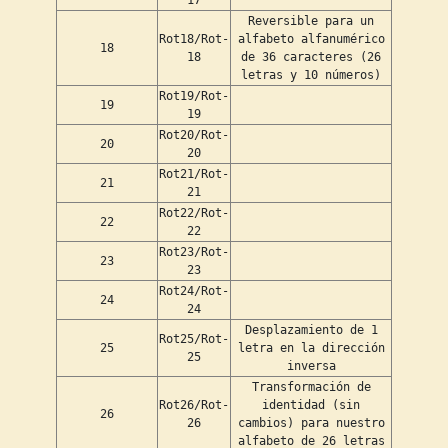
Reversible para un
Rot18/Rot-
alfabeto alfanumérico
18
18
de 36 caracteres (26
letras y 10 números)
Rot19/Rot-
19
19
Rot20/Rot-
20
20
Rot21/Rot-
21
21
Rot22/Rot-
22
22
Rot23/Rot-
23
23
Rot24/Rot-
24
24
Desplazamiento de 1
Rot25/Rot-
25
letra en la dirección
25
inversa
Transformación de
Rot26/Rot-
identidad (sin
26
26
cambios) para nuestro
alfabeto de 26 letras