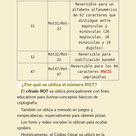
Reversible para un
alfabeto alfanumérico
de 62 caracteres que
distingue entre
Rot31/Rot-
31
mayúsculas y
31
minúsculas (26
mayúsculas, 26
minúsculas y 10
dígitos)
Rot32/Rot-
Reversible para
32
32
codificación base64
Reversible para los 94
Rot47/Rot-
47
caracteres
ASCII
47
imprimibles
¿Por qué se utiliza el número ROT?
El
cifrado ROT
se utiliza principalmente con fines
educativos para ilustrar conceptos básicos de
criptografía.
También se utiliza a menudo en juegos y
rompecabezas, especialmente para obtener pistas.
Los foros y redes sociales lo utilizan para ocultar
spoilers.
Históricamente, el Código César se utilizó en la