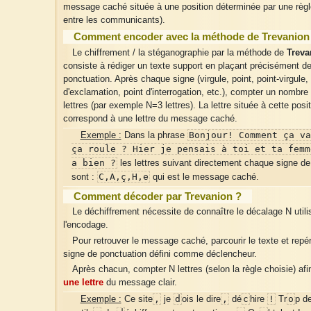
message caché située à une position déterminée par une règle
entre les communicants).
Comment encoder avec la méthode de Trevanion
Le chiffrement / la stéganographie par la méthode de
Treva
consiste à rédiger un texte support en plaçant précisément d
ponctuation. Après chaque signe (virgule, point, point-virgule,
d'exclamation, point d'interrogation, etc.), compter un nombre 
lettres (par exemple N=3 lettres). La lettre située à cette posi
correspond à une lettre du message caché.
Bonjour! Comment ça va
Exemple :
Dans la phrase
ça roule ? Hier je pensais à toi et ta femm
a bien ?
les lettres suivant directement chaque signe de
C,A,ç,H,e
sont :
qui est le message caché.
Comment décoder par Trevanion ?
Le déchiffrement nécessite de connaître le décalage N utili
l'encodage.
Pour retrouver le message caché, parcourir le texte et repé
signe de ponctuation défini comme déclencheur.
Après chacun, compter N lettres (selon la règle choisie) afin
une lettre
du message clair.
,
d
,
c
!
o
Exemple :
Ce site
je
ois le dire
dé
hire
Tr
p d