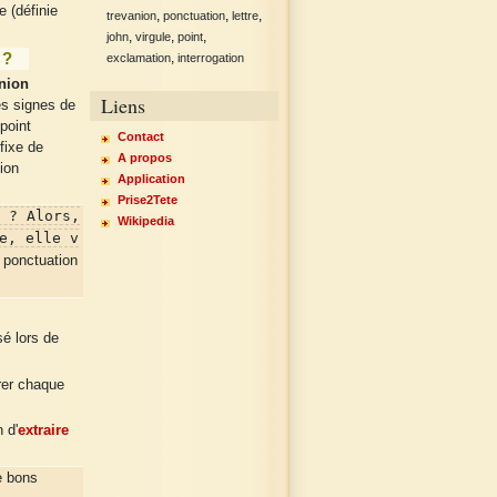
 (définie
,
,
,
trevanion
ponctuation
lettre
,
,
,
john
virgule
point
 ?
,
exclamation
interrogation
nion
Liens
es signes de
 point
Contact
fixe de
A propos
tion
Application
Prise2Tete
 ? Alors,
Wikipedia
e, elle v
 ponctuation
sé lors de
rer chaque
 d'
extraire
e bons