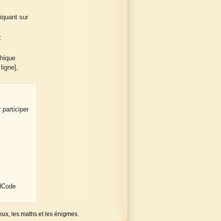
liquant sur
:
phique
ligne],
 participer
 dCode
eux, les maths et les énigmes.