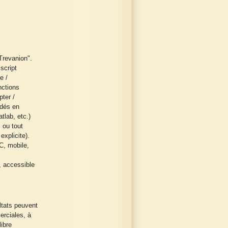
Trevanion".
script
e /
nctions
pter /
odés en
tlab, etc.)
 ou tout
explicite).
C, mobile,
, accessible
ltats peuvent
erciales, à
ibre