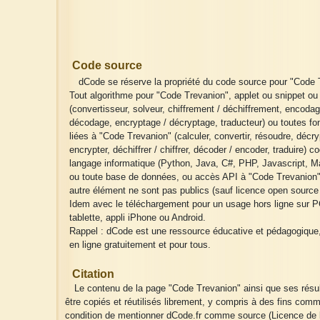
Code source
dCode se réserve la propriété du code source pour "Code 
Tout algorithme pour "Code Trevanion", applet ou snippet ou 
(convertisseur, solveur, chiffrement / déchiffrement, encodag
décodage, encryptage / décryptage, traducteur) ou toutes fo
liées à "Code Trevanion" (calculer, convertir, résoudre, décry
encrypter, déchiffrer / chiffrer, décoder / encoder, traduire) c
langage informatique (Python, Java, C#, PHP, Javascript, Ma
ou toute base de données, ou accès API à "Code Trevanion"
autre élément ne sont pas publics (sauf licence open source 
Idem avec le téléchargement pour un usage hors ligne sur P
tablette, appli iPhone ou Android.
Rappel : dCode est une ressource éducative et pédagogique
en ligne gratuitement et pour tous.
Citation
Le contenu de la page "Code Trevanion" ainsi que ses résu
être copiés et réutilisés librement, y compris à des fins comm
condition de mentionner dCode.fr comme source (Licence de l