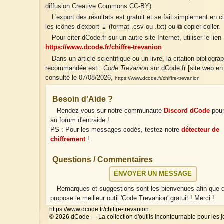
diffusion Creative Commons CC-BY).
L'export des résultats est gratuit et se fait simplement en c
les icônes d'export ⤓ (format .csv ou .txt) ou ⧉ copier-coller.
Pour citer dCode.fr sur un autre site Internet, utiliser le lien 
https://www.dcode.fr/chiffre-trevanion
Dans un article scientifique ou un livre, la citation bibliogra
recommandée est :
Code Trevanion
sur dCode.fr [site web en 
consulté le 07/08/2026,
https://www.dcode.fr/chiffre-trevanion
Besoin d'Aide ?
Rendez-vous sur notre communauté
Discord dCode
pour
au forum d'entraide !
PS : Pour les messages codés, testez notre
détecteur de
chiffrement
!
Questions / Commentaires
ENVOYER UN MESSAGE
Remarques et suggestions sont les bienvenues afin que
propose le meilleur outil 'Code Trevanion' gratuit ! Merci !
https://www.dcode.fr/chiffre-trevanion
© 2026
dCode
— La collection d'outils incontournable pour les j