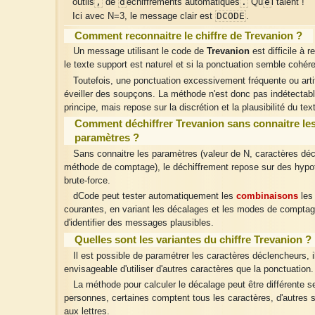
,
d
.
e
outils
de
échiffrements automatiques
Qu
l talent !
DCODE
Ici avec N=3, le message clair est
.
Comment reconnaitre le chiffre de Trevanion ?
Un message utilisant le code de
Trevanion
est difficile à r
le texte support est naturel et si la ponctuation semble cohér
Toutefois, une ponctuation excessivement fréquente ou artif
éveiller des soupçons. La méthode n'est donc pas indétectabl
principe, mais repose sur la discrétion et la plausibilité du tex
Comment déchiffrer Trevanion sans connaitre le
paramètres ?
Sans connaitre les paramètres (valeur de N, caractères dé
méthode de comptage), le déchiffrement repose sur des hypo
brute-force.
dCode peut tester automatiquement les
combinaisons
les 
courantes, en variant les décalages et les modes de comptag
d'identifier des messages plausibles.
Quelles sont les variantes du chiffre Trevanion ?
Il est possible de paramétrer les caractères déclencheurs, i
envisageable d'utiliser d'autres caractères que la ponctuation.
La méthode pour calculer le décalage peut être différente s
personnes, certaines comptent tous les caractères, d'autres s
aux lettres.