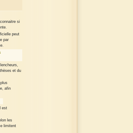
econnaitre si
ente.
icielle peut
e par
te.
s
clencheurs,
thèses et du
plus
e, afin
l est
elon les
e limitent