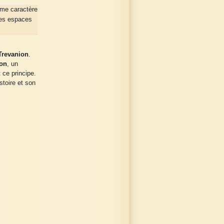
ème caractère
les espaces
Trevanion
.
ion
, un
t ce principe.
stoire et son