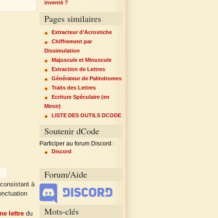
inventé ?
Pages similaires
Extracteur d'Acrostiche
Chiffrement par
Dissimulation
Majuscule et Minuscule
Extraction de Lettres
Générateur de Palindromes
Traits des Lettres
Ecriture Spéculaire (en
Miroir)
LISTE DES OUTILS DCODE
Soutenir dCode
Participer au forum Discord :
Discord
Forum/Aide
consistant à
onctuation
Mots-clés
ne lettre
du