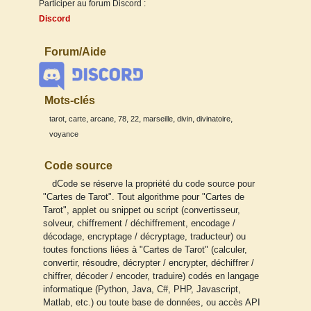
Participer au forum Discord :
Discord
Forum/Aide
Mots-clés
,
,
,
,
,
,
,
,
tarot
carte
arcane
78
22
marseille
divin
divinatoire
voyance
Code source
dCode se réserve la propriété du code source pour
"Cartes de Tarot". Tout algorithme pour "Cartes de
Tarot", applet ou snippet ou script (convertisseur,
solveur, chiffrement / déchiffrement, encodage /
décodage, encryptage / décryptage, traducteur) ou
toutes fonctions liées à "Cartes de Tarot" (calculer,
convertir, résoudre, décrypter / encrypter, déchiffrer /
chiffrer, décoder / encoder, traduire) codés en langage
informatique (Python, Java, C#, PHP, Javascript,
Matlab, etc.) ou toute base de données, ou accès API