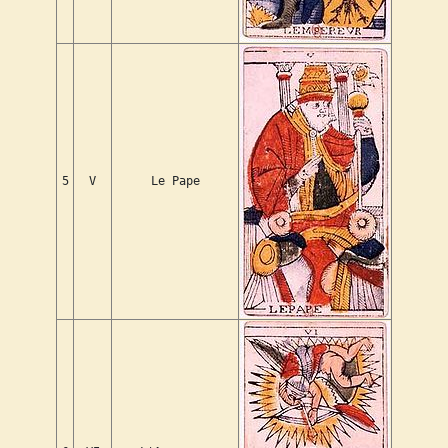
5
V
Le Pape