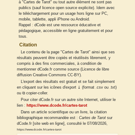
à "Cartes de Tarot" ou tout autre élément ne sont pas
publics (sauf licence open source explicite). Idem avec
le téléchargement pour un usage hors ligne sur PC,
mobile, tablette, appli iPhone ou Android.
Rappel : dCode est une ressource éducative et
pédagogique, accessible en ligne gratuitement et pour
tous.
Citation
Le contenu de la page "Cartes de Tarot" ainsi que ses
résultats peuvent être copiés et réutilisés librement, y
compris à des fins commerciales, à condition de
mentionner dCode.fr comme source (Licence de libre
diffusion Creative Commons CC-BY).
L'export des résultats est gratuit et se fait simplement
en cliquant sur les icônes d'export ⤓ (format .csv ou .txt)
ou ⧉ copier-coller.
Pour citer dCode.fr sur un autre site Internet, utiliser le
lien :
https://www.dcode.fr/cartes-tarot
Dans un article scientifique ou un livre, la citation
bibliographique recommandée est :
Cartes de Tarot
sur
dCode.fr [site web en ligne], consulté le 07/08/2026,
https://www.dcode.fr/cartes-tarot