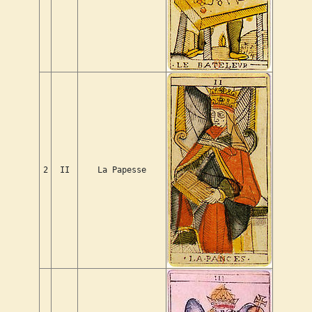
2
II
La Papesse