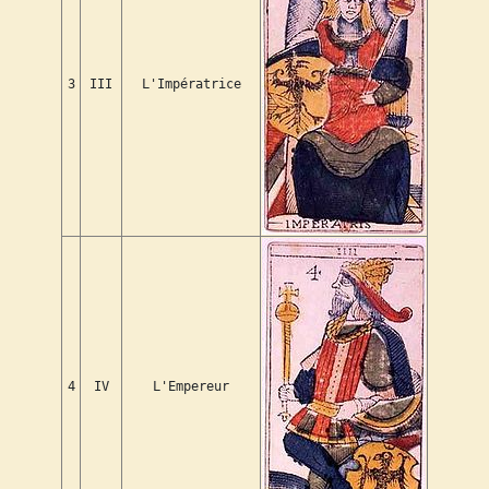
3
III
L'Impératrice
4
IV
L'Empereur