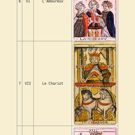
6
VI
L'Amoureux
7
VII
Le Chariot