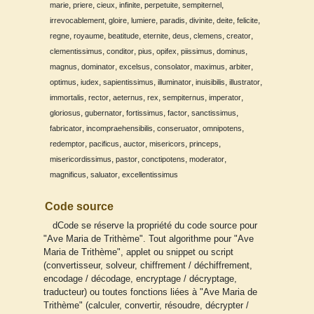
,
,
,
,
,
,
marie
priere
cieux
infinite
perpetuite
sempiternel
,
,
,
,
,
,
,
irrevocablement
gloire
lumiere
paradis
divinite
deite
felicite
,
,
,
,
,
,
,
regne
royaume
beatitude
eternite
deus
clemens
creator
,
,
,
,
,
,
clementissimus
conditor
pius
opifex
piissimus
dominus
,
,
,
,
,
,
magnus
dominator
excelsus
consolator
maximus
arbiter
,
,
,
,
,
,
optimus
iudex
sapientissimus
illuminator
inuisibilis
illustrator
,
,
,
,
,
,
immortalis
rector
aeternus
rex
sempiternus
imperator
,
,
,
,
,
gloriosus
gubernator
fortissimus
factor
sanctissimus
,
,
,
,
fabricator
incompraehensibilis
conseruator
omnipotens
,
,
,
,
,
redemptor
pacificus
auctor
misericors
princeps
,
,
,
,
misericordissimus
pastor
conctipotens
moderator
,
,
magnificus
saluator
excellentissimus
Code source
dCode se réserve la propriété du code source pour
"Ave Maria de Trithème". Tout algorithme pour "Ave
Maria de Trithème", applet ou snippet ou script
(convertisseur, solveur, chiffrement / déchiffrement,
encodage / décodage, encryptage / décryptage,
traducteur) ou toutes fonctions liées à "Ave Maria de
Trithème" (calculer, convertir, résoudre, décrypter /