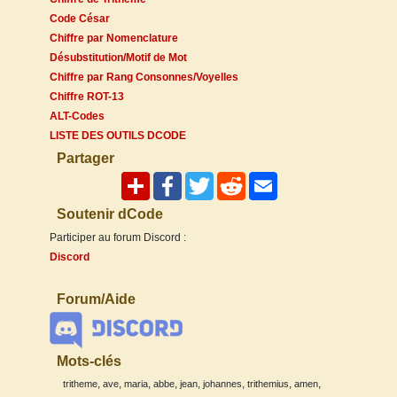
Code César
Chiffre par Nomenclature
Désubstitution/Motif de Mot
Chiffre par Rang Consonnes/Voyelles
Chiffre ROT-13
ALT-Codes
LISTE DES OUTILS DCODE
Partager
Soutenir dCode
Participer au forum Discord :
Discord
Forum/Aide
Mots-clés
,
,
,
,
,
,
,
,
tritheme
ave
maria
abbe
jean
johannes
trithemius
amen