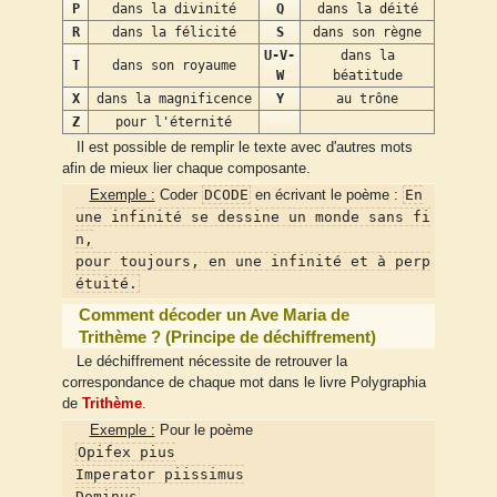
P
dans la divinité
Q
dans la déité
R
dans la félicité
S
dans son règne
U-V-
dans la
T
dans son royaume
W
béatitude
X
dans la magnificence
Y
au trône
Z
pour l'éternité
Il est possible de remplir le texte avec d'autres mots
afin de mieux lier chaque composante.
DCODE
En
Exemple :
Coder
en écrivant le poème :
une infinité se dessine un monde sans fi
n,
pour toujours, en une infinité et à perp
étuité.
Comment décoder un Ave Maria de
Trithème ? (Principe de déchiffrement)
Le déchiffrement nécessite de retrouver la
correspondance de chaque mot dans le livre Polygraphia
de
Trithème
.
Exemple :
Pour le poème
Opifex pius
Imperator piissimus
Dominus