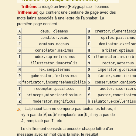
Trithème
a rédigé un livre (Polygraphiae - Ioannes
Trithemius
) qui contient une centaine de page avec des
mots latins associés à une lettre de l'alphabet. La
première page contient :
A
deus, clemens
B
creator,clementissi
C
conditor,pius
D
opifex,piissimus
E
dominus,magnus
F
dominator,excelsu
G
consolator,maximus
H
arbiter,optimus
I
iudex,sapientissimus
K
illuminator,inuisibi
L
illustrator,immortalis
M
rector,aeternus
N
rex,sempiternus
O
imperator,gloriosu
P
gubernator,fortissimus
Q
factor,sanctissimu
R
fabricator,incompraehensibilis
S
conseruator,omnipot
T
redemptor,pacificus
U
auctor,misericors
X
princeps,misericordissimus
Y
pastor,conctipoten
Z
moderator,magnificus
ß
saluator,excellentiss
L'alphabet latin ne comporte pas toutes les lettres, il
V
W
U
n'y a pas de
ou
remplacés par
, il n'y a pas de
J
I
, remplacé par
, etc.
Le chiffrement consiste a encoder chaque lettre d'un
message avec un mot dans la liste, le résultat