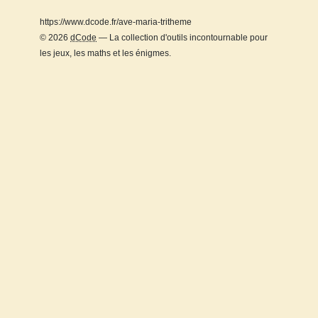
https://www.dcode.fr/ave-maria-tritheme
© 2026
dCode
— La collection d'outils incontournable pour
les jeux, les maths et les énigmes.