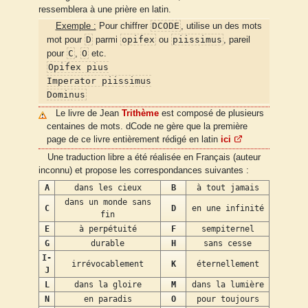
ressemblera à une prière en latin.
DCODE
Exemple :
Pour chiffrer
, utilise un des mots
D
opifex
piissimus
mot pour
parmi
ou
, pareil
C
O
pour
,
etc.
Opifex pius
Imperator piissimus
Dominus
Le livre de Jean
Trithème
est composé de plusieurs
centaines de mots. dCode ne gère que la première
page de ce livre entièrement rédigé en latin
ici
Une traduction libre a été réalisée en Français (auteur
inconnu) et propose les correspondances suivantes :
A
dans les cieux
B
à tout jamais
dans un monde sans
C
D
en une infinité
fin
E
à perpétuité
F
sempiternel
G
durable
H
sans cesse
I-
irrévocablement
K
éternellement
J
L
dans la gloire
M
dans la lumière
N
en paradis
O
pour toujours