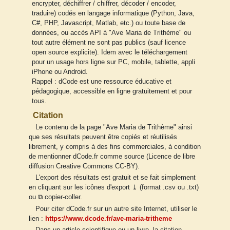
encrypter, déchiffrer / chiffrer, décoder / encoder,
traduire) codés en langage informatique (Python, Java,
C#, PHP, Javascript, Matlab, etc.) ou toute base de
données, ou accès API à "Ave Maria de Trithème" ou
tout autre élément ne sont pas publics (sauf licence
open source explicite). Idem avec le téléchargement
pour un usage hors ligne sur PC, mobile, tablette, appli
iPhone ou Android.
Rappel : dCode est une ressource éducative et
pédagogique, accessible en ligne gratuitement et pour
tous.
Citation
Le contenu de la page "Ave Maria de Trithème" ainsi
que ses résultats peuvent être copiés et réutilisés
librement, y compris à des fins commerciales, à condition
de mentionner dCode.fr comme source (Licence de libre
diffusion Creative Commons CC-BY).
L'export des résultats est gratuit et se fait simplement
en cliquant sur les icônes d'export ⤓ (format .csv ou .txt)
ou ⧉ copier-coller.
Pour citer dCode.fr sur un autre site Internet, utiliser le
lien :
https://www.dcode.fr/ave-maria-tritheme
Dans un article scientifique ou un livre, la citation